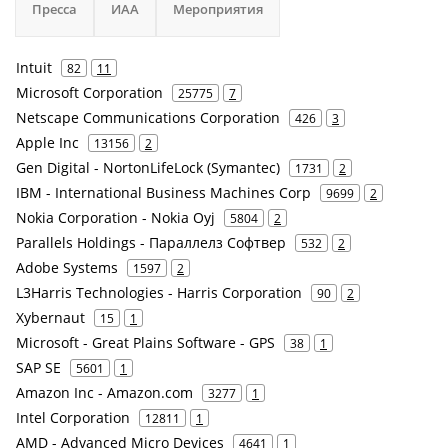
Пресса
ИАА
Мероприятия
Intuit
82
11
Microsoft Corporation
25775
7
Netscape Communications Corporation
426
3
Apple Inc
13156
2
Gen Digital - NortonLifeLock (Symantec)
1731
2
IBM - International Business Machines Corp
9699
2
Nokia Corporation - Nokia Oyj
5804
2
Parallels Holdings - Параллелз Софтвер
532
2
Adobe Systems
1597
2
L3Harris Technologies - Harris Corporation
90
2
Xybernaut
15
1
Microsoft - Great Plains Software - GPS
38
1
SAP SE
5601
1
Amazon Inc - Amazon.com
3277
1
Intel Corporation
12811
1
AMD - Advanced Micro Devices
4641
1