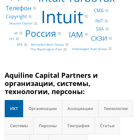
Телефон
Intuit
СМБ
Copyright
IIoT
Sequoia Capital
SIIA
Россия
IAM
AP
СКЗИ
CES
Mercedes-Benz Group
ВТБ
Volkswagen Audi Group
The Washington Post
Aquiline Capital Partners и
организации, системы,
технологии, персоны:
ИКТ
Организации
Ассоциации
Технологии
Системы
Персоны
География
Статьи