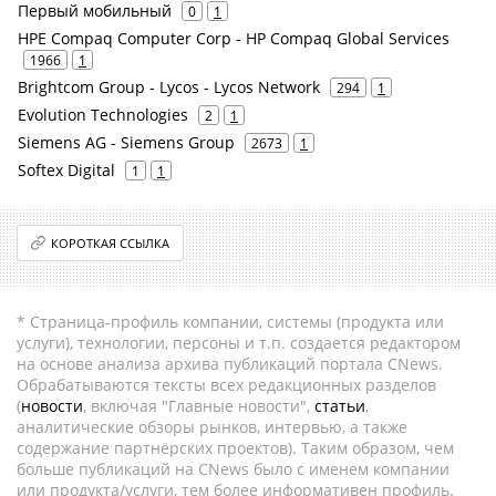
Первый мобильный
0
1
HPE Compaq Computer Corp - HP Compaq Global Services
1966
1
Brightcom Group - Lycos - Lycos Network
294
1
Evolution Technologies
2
1
Siemens AG - Siemens Group
2673
1
Softex Digital
1
1
КОРОТКАЯ ССЫЛКА
* Страница-профиль компании, системы (продукта или
услуги), технологии, персоны и т.п. создается редактором
на основе анализа архива публикаций портала CNews.
Обрабатываются тексты всех редакционных разделов
(
новости
, включая "Главные новости",
статьи
,
аналитические обзоры рынков, интервью, а также
содержание партнёрских проектов). Таким образом, чем
больше публикаций на CNews было с именем компании
или продукта/услуги, тем более информативен профиль.