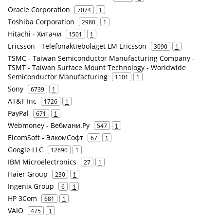
Oracle Corporation
7074
1
Toshiba Corporation
2980
1
Hitachi - Хитачи
1501
1
Ericsson - Telefonaktiebolaget LM Ericsson
3090
1
TSMC - Taiwan Semiconductor Manufacturing Company -
TSMT - Taiwan Surface Mount Technology - Worldwide
Semiconductor Manufacturing
1101
1
Sony
6739
1
AT&T Inc
1726
1
PayPal
671
1
Webmoney - Вебмани.Ру
547
1
ElcomSoft - ЭлкомСофт
67
1
Google LLC
12690
1
IBM Microelectronics
27
1
Haier Group
230
1
Ingenix Group
6
1
HP 3Com
681
1
VAIO
475
1