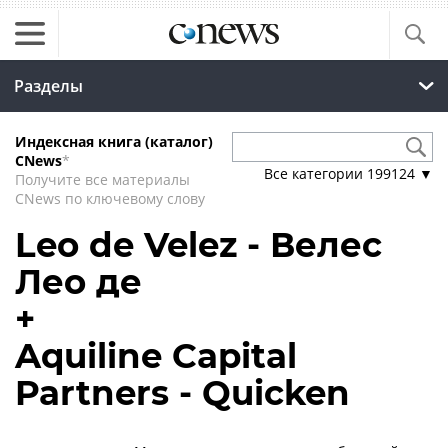
Разделы
Индексная книга (каталог)
CNews
*
Все категории
199124
▼
Получите все материалы
CNews по ключевому слову
Leo de Velez - Велес
Лео де
+
Aquiline Capital
Partners - Quicken