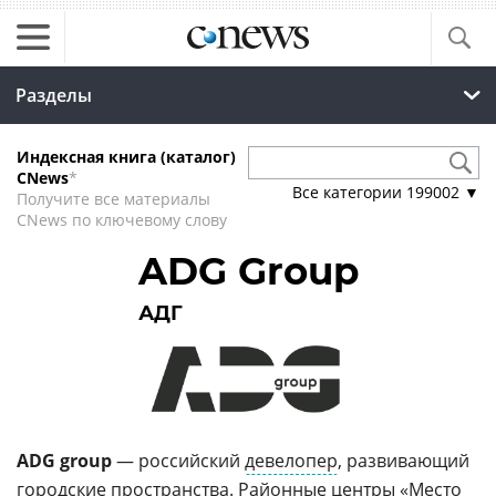
Разделы
Индексная книга (каталог)
CNews
*
Все категории
199002
▼
Получите все материалы
CNews по ключевому слову
ADG Group
АДГ
ADG group
— российский
девелопер
, развивающий
городские пространства
. Районные центры «Место