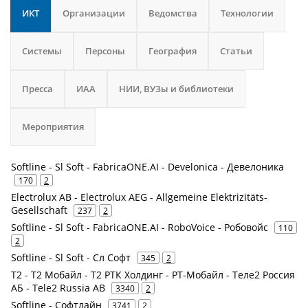
ИКТ
Организации
Ведомства
Технологии
Системы
Персоны
География
Статьи
Пресса
ИАА
НИИ, ВУЗы и библиотеки
Мероприятия
Softline - Sl Soft - FabricaONE.AI - Develonica - Девелоника
170
2
Electrolux AB - Electrolux AEG - Allgemeine Elektrizitäts-
Gesellschaft
237
2
Softline - Sl Soft - FabricaONE.AI - RoboVoice - Робовойс
110
2
Softline - Sl Soft - Сл Софт
345
2
Т2 - Т2 Мобайл - Т2 РТК Холдинг - РТ-Мобайл - Теле2 Россия
АБ - Tele2 Russia AB
3340
2
Softline - Софтлайн
3741
2