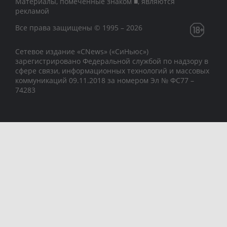
Материалы, помеченные знаком ■, являются
рекламой
Все права защищены © 1995 – 2026
Сетевое издание «CNews» («СиНьюс»)
зарегистрировано Федеральной службой по надзору в
сфере связи, информационных технологий и массовых
коммуникаций 09.11.2018 за номером Эл № ФС77 –
74283