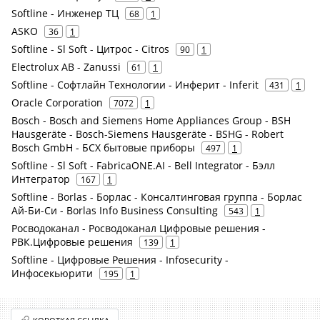
Softline - Инженер ТЦ
68
1
ASKO
36
1
Softline - Sl Soft - Цитрос - Citros
90
1
Electrolux AB - Zanussi
61
1
Softline - Софтлайн Технологии - Инферит - Inferit
431
1
Oracle Corporation
7072
1
Bosch - Bosch and Siemens Home Appliances Group - BSH
Hausgeräte - Bosch-Siemens Hausgeräte - BSHG - Robert
Bosch GmbH - БСХ бытовые приборы
497
1
Softline - Sl Soft - FabricaONE.AI - Bell Integrator - Бэлл
Интегратор
167
1
Softline - Borlas - Борлас - Консалтинговая группа - Борлас
Ай-Би-Си - Borlas Info Business Consulting
543
1
Росводоканал - Росводоканал Цифровые решения -
РВК.Цифровые решения
139
1
Softline - Цифровые Решения - Infosecurity -
Инфосекьюрити
195
1