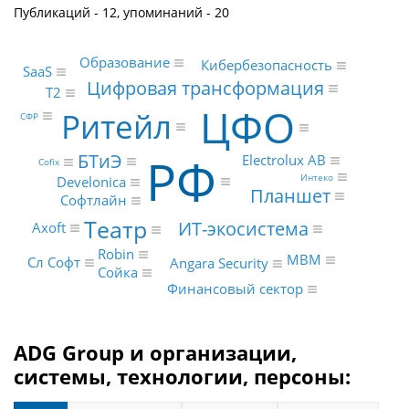
Публикаций - 12, упоминаний - 20
Образование
Кибербезопасность
SaaS
Цифровая трансформация
Т2
ЦФО
Ритейл
СФР
РФ
БТиЭ
Electrolux AB
Cofix
Интеко
Develonica
Планшет
Софтлайн
Театр
ИТ-экосистема
Axoft
Robin
МВМ
Сл Софт
Angara Security
Сойка
Финансовый сектор
ADG Group и организации,
системы, технологии, персоны: