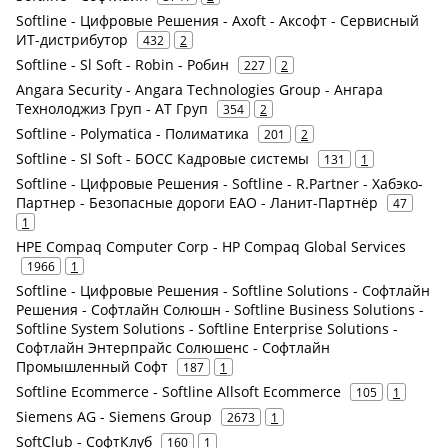
Softline - Цифровые Решения - Axoft - Аксофт - Сервисный
ИТ-дистрибутор
432
2
Softline - Sl Soft - Robin - Робин
227
2
Angara Security - Angara Technologies Group - Ангара
Технолоджиз Груп - АТ Груп
354
2
Softline - Polymatica - Полиматика
201
2
Softline - Sl Soft - БОСС Кадровые системы
131
1
Softline - Цифровые Решения - Softline - R.Partner - Хабэко-
Партнер - Безопасные дороги ЕАО - Ланит-Партнёр
47
1
HPE Compaq Computer Corp - HP Compaq Global Services
1966
1
Softline - Цифровые Решения - Softline Solutions - Софтлайн
Решения - Софтлайн Солюшн - Softline Business Solutions -
Softline System Solutions - Softline Enterprise Solutions -
Софтлайн Энтерпрайс Солюшенс - Софтлайн
Промышленный Софт
187
1
Softline Ecommerce - Softline Allsoft Ecommerce
105
1
Siemens AG - Siemens Group
2673
1
SoftClub - СофтКлуб
160
1