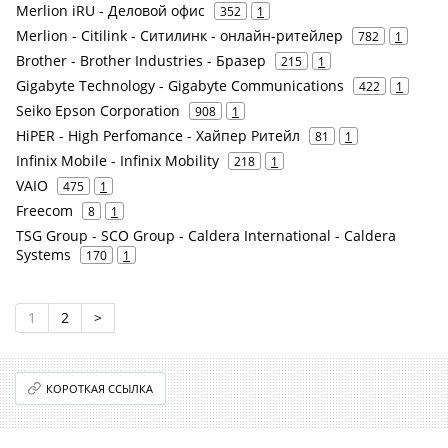
Merlion iRU - Деловой офис
352
1
Merlion - Citilink - Ситилинк - онлайн-ритейлер
782
1
Brother - Brother Industries - Бразер
215
1
Gigabyte Technology - Gigabyte Communications
422
1
Seiko Epson Corporation
908
1
HiPER - High Perfomance - Хайпер Ритейл
81
1
Infinix Mobile - Infinix Mobility
218
1
VAIO
475
1
Freecom
8
1
TSG Group - SCO Group - Caldera International - Caldera
Systems
170
1
1
2
>
КОРОТКАЯ ССЫЛКА