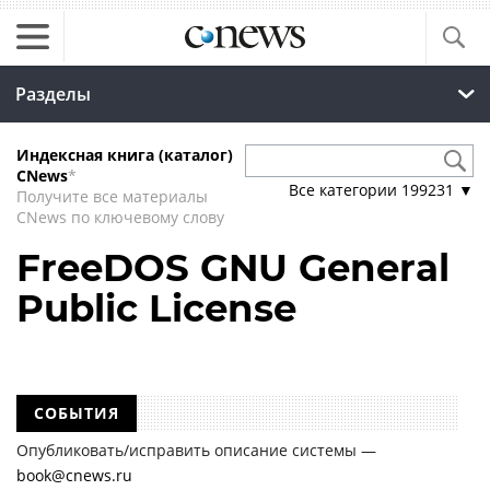
Разделы
Индексная книга (каталог)
CNews
*
Все категории
199231
▼
Получите все материалы
CNews по ключевому слову
FreeDOS GNU General
Public License
СОБЫТИЯ
Опубликовать/исправить описание системы —
book@cnews.ru