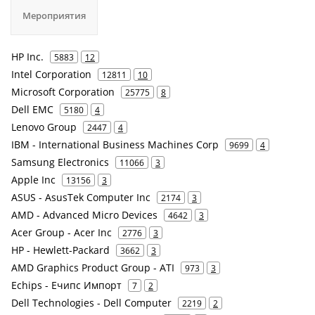
Мероприятия
HP Inc.
5883
12
Intel Corporation
12811
10
Microsoft Corporation
25775
8
Dell EMC
5180
4
Lenovo Group
2447
4
IBM - International Business Machines Corp
9699
4
Samsung Electronics
11066
3
Apple Inc
13156
3
ASUS - AsusTek Computer Inc
2174
3
AMD - Advanced Micro Devices
4642
3
Acer Group - Acer Inc
2776
3
HP - Hewlett-Packard
3662
3
AMD Graphics Product Group - ATI
973
3
Echips - Ечипс Импорт
7
2
Dell Technologies - Dell Computer
2219
2