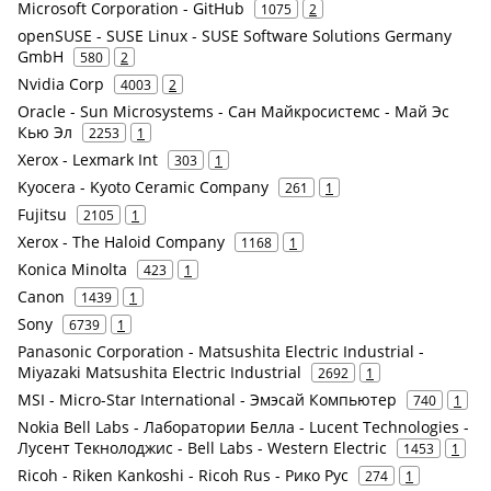
Microsoft Corporation - GitHub
1075
2
openSUSE - SUSE Linux - SUSE Software Solutions Germany
GmbH
580
2
Nvidia Corp
4003
2
Oracle - Sun Microsystems - Сан Майкросистемс - Май Эс
Кью Эл
2253
1
Xerox - Lexmark Int
303
1
Kyocera - Kyoto Ceramic Company
261
1
Fujitsu
2105
1
Xerox - The Haloid Company
1168
1
Konica Minolta
423
1
Canon
1439
1
Sony
6739
1
Panasonic Corporation - Matsushita Electric Industrial -
Miyazaki Matsushita Electric Industrial
2692
1
MSI - Micro-Star International - Эмэсай Компьютер
740
1
Nokia Bell Labs - Лаборатории Белла - Lucent Technologies -
Лусент Текнолоджис - Bell Labs - Western Electric
1453
1
Ricoh - Riken Kankoshi - Ricoh Rus - Рико Рус
274
1