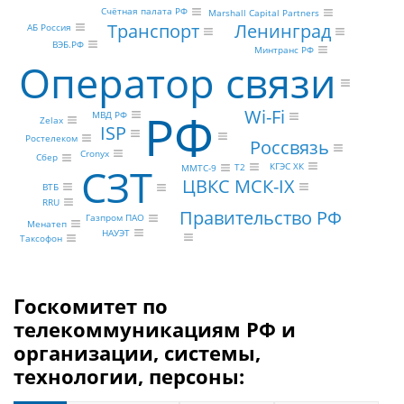
Счётная палата РФ
Marshall Capital Partners
Транспорт
Ленинград
АБ Россия
ВЭБ.РФ
Минтранс РФ
Оператор связи
РФ
Wi-Fi
МВД РФ
Zelax
ISP
Ростелеком
Россвязь
Cronyx
Сбер
КГЭС ХК
СЗТ
Т2
ММТС-9
ЦВКС МСК-IX
ВТБ
RRU
Правительство РФ
Газпром ПАО
Менатеп
НАУЭТ
Таксофон
Госкомитет по
телекоммуникациям РФ и
организации, системы,
технологии, персоны: