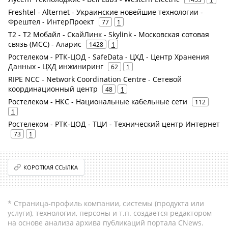
Freshtel - Alternet - Украинские новейшие технологии -
Фрештел - ИнтерПроект
77
1
Т2 - Т2 Мобайл - СкайЛинк - Skylink - Московская сотовая
связь (МСС) - Аларис
1428
1
Ростелеком - РТК-ЦОД - SafeData - ЦХД - Центр Хранения
Данных - ЦХД инжиниринг
62
1
RIPE NCC - Network Coordination Centre - Сетевой
координационный центр
48
1
Ростелеком - НКС - Национальные кабельные сети
112
1
Ростелеком - РТК-ЦОД - ТЦИ - Технический центр Интернет
73
1
КОРОТКАЯ ССЫЛКА
* Страница-профиль компании, системы (продукта или
услуги), технологии, персоны и т.п. создается редактором
на основе анализа архива публикаций портала CNews.