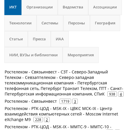
ИКТ
Организации
Ведомства
Ассоциации
Технологии
Системы
Персоны
География
Статьи
Пресса
ИАА
НИИ, ВУЗы и библиотеки
Мероприятия
Ростелеком - Связьинвест - СЗТ - Северо-Западный
Телеком - Севзаптелеком - Северо-западная
телекоммуникационная компания - Петербургская
телефонная сеть, Петербург Транзит Телеком, ПТТ - Санкт-
Петербургская информационная компания, СПиК
938
4
Ростелеком - Связьинвест
1719
3
Ростелеком - РТК-ЦОД - MSK-IX - ЦВКС МСК-IX - Центр
взаимодействия компьютерных сетей - Moscow Internet
eXchange M9
228
2
Ростелеком - РТК-ЦОД - MSK-IX - ММТС-9 - ММТС-10 -