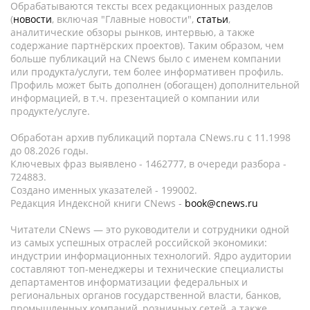
Обрабатываются тексты всех редакционных разделов
(
новости
, включая "Главные новости",
статьи
,
аналитические обзоры рынков, интервью, а также
содержание партнёрских проектов). Таким образом, чем
больше публикаций на CNews было с именем компании
или продукта/услуги, тем более информативен профиль.
Профиль может быть дополнен (обогащен) дополнительной
информацией, в т.ч. презентацией о компании или
продукте/услуге.
Обработан архив публикаций портала CNews.ru c 11.1998
до 08.2026 годы.
Ключевых фраз выявлено - 1462777, в очереди разбора -
724883.
Создано именных указателей - 199002.
Редакция Индексной книги CNews -
book@cnews.ru
Читатели CNews — это руководители и сотрудники одной
из самых успешных отраслей российской экономики:
индустрии информационных технологий. Ядро аудитории
составляют топ-менеджеры и технические специалисты
департаментов информатизации федеральных и
региональных органов государственной власти, банков,
промышленных компаний, розничных сетей, а также