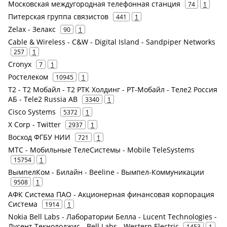
Московская междугородная телефонная станция
74
1
Питерская группа связистов
441
1
Zelax - Зелакс
90
1
Cable & Wireless - C&W - Digital Island - Sandpiper Networks
257
1
Cronyx
7
1
Ростелеком
10945
1
Т2 - Т2 Мобайл - Т2 РТК Холдинг - РТ-Мобайл - Теле2 Россия
АБ - Tele2 Russia AB
3340
1
Cisco Systems
5372
1
X Corp - Twitter
2937
1
Восход ФГБУ НИИ
721
1
МТС - Мобильные ТелеСистемы - Mobile TeleSystems
15754
1
ВымпелКом - Билайн - Beeline - Вымпел-Коммуникации
9508
1
АФК Система ПАО - Акционерная финансовая корпорация
Система
1914
1
Nokia Bell Labs - Лаборатории Белла - Lucent Technologies -
Лусент Текнолоджис - Bell Labs - Western Electric
1453
1