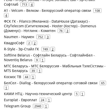
Софтлаб
713
4
A1 - Velcom - Велком - Белорусский оператор связи
108
4
ФСК ГК - Filanco (Филанко) - DataHouse (Датахаус) -
CityTelecom (Ситителеком) - Hoster (Хостер) - Domenus
(Доменус) - Нэтлинк - Комитен
76
3
Naumen - Наумен
752
3
КвадроСофт
2
2
R-Style - Эр-Стайл ГК
749
2
Softline Belarus - Софтлайн Беларусь - СофтлайнБел -
Noventiq Belarus
9
1
МТС Беларусь - МТС Белоруссия - Мабільныя ТэлеСістэмы -
MTS Беларусь
39
1
Космос ТВ
44
1
БелСел - Diallog - белорусский оператор сотовой связи
65
1
КАМИ НТЦ - Научно-технический центр
5
1
Europlat - Европлат
24
1
Telegram Group
2940
1