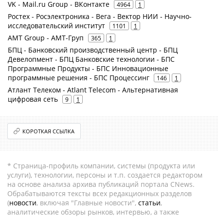
VK - Mail.ru Group - ВКонтакте
4964
1
Ростех - Росэлектроника - Вега - Вектор НИИ - Научно-
исследовательский институт
1101
1
AMT Group - АМТ-Груп
365
1
БПЦ - Банковский производственный центр - БПЦ
Девелопмент - БПЦ Банковские технологии - БПС
Программные Продукты - БПС Инновационные
программные решения - БПС Процессинг
146
1
Атлант Телеком - Atlant Telecom - Альтернативная
цифровая сеть
9
1
КОРОТКАЯ ССЫЛКА
* Страница-профиль компании, системы (продукта или
услуги), технологии, персоны и т.п. создается редактором
на основе анализа архива публикаций портала CNews.
Обрабатываются тексты всех редакционных разделов
(
новости
, включая "Главные новости",
статьи
,
аналитические обзоры рынков, интервью, а также