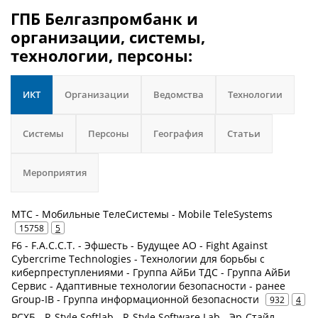
ГПБ Белгазпромбанк и
организации, системы,
технологии, персоны:
ИКТ
Организации
Ведомства
Технологии
Системы
Персоны
География
Статьи
Мероприятия
МТС - Мобильные ТелеСистемы - Mobile TeleSystems
15758
5
F6 - F.A.С.С.T. - Эфшесть - Будущее АО - Fight Against
Cybercrime Technologies - Технологии для борьбы с
киберпреступлениями - Группа АйБи ТДС - Группа АйБи
Сервис - Адаптивные технологии безопасности - ранее
Group-IB - Группа информационной безопасности
932
4
РСХБ - R-Style Softlab - R-Style Software Lab - Эр-Стайл