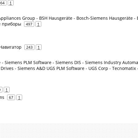
964
1
ppliances Group - BSH Hausgeräte - Bosch-Siemens Hausgeräte - 
е приборы
497
1
 Навигатор
243
1
re - Siemens PLM Software - Siemens DIS - Siemens Industry Automa
 Drives - Siemens A&D UGS PLM Software - UGS Corp - Tecnomatix 
9
1
ms
67
1