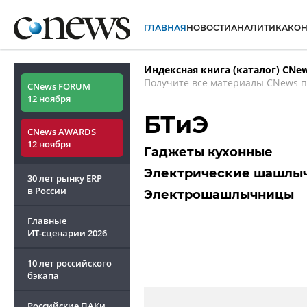
ГЛАВНАЯ
НОВОСТИ
АНАЛИТИКА
КО
Индексная книга (каталог) CNe
Получите все материалы CNews п
CNews FORUM
12 ноября
БТиЭ
CNews AWARDS
12 ноября
Гаджеты кухонные
Электрические шашлы
30 лет рынку ERP
в России
Электрошашлычницы
Главные
ИТ-сценарии
2026
10 лет российского
бэкапа
Российские ПАКи