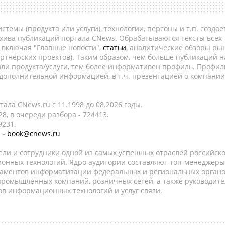
темы (продукта или услуги), технологии, персоны и т.п. создае
рхива публикаций портала CNews. Обрабатываются тексты всех
, включая "Главные новости",
статьи
, аналитические обзоры рын
ртнёрских проектов). Таким образом, чем больше публикаций н
ли продукта/услуги, тем более информативен профиль. Профил
 дополнительной информацией, в т.ч. презентацией о компании
ала CNews.ru c 11.1998 до 08.2026 годы.
8, в очереди разбора - 724413.
9231.
 -
book@cnews.ru
ели и сотрудники одной из самых успешных отраслей российск
онных технологий. Ядро аудитории составляют топ-менеджеры
таментов информатизации федеральных и региональных орган
 промышленных компаний, розничных сетей, а также руководите
в информационных технологий и услуг связи.