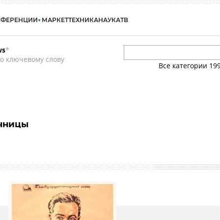
НФЕРЕНЦИИ
МАРКЕТ
ТЕХНИКА
НАУКА
ТВ
ws
*
о ключевому слову
Все категории
19
чницы