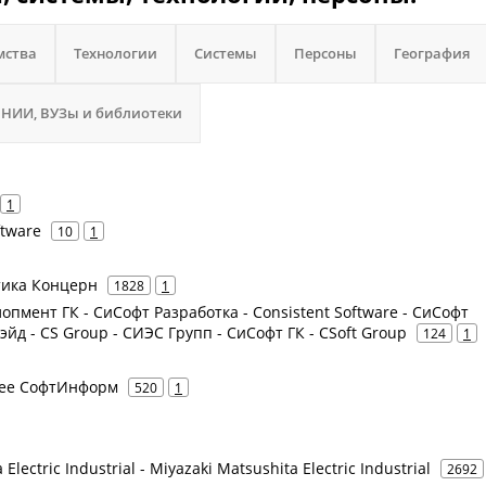
мства
Технологии
Системы
Персоны
География
НИИ, ВУЗы и библиотеки
1
ftware
10
1
атика Концерн
1828
1
опмент ГК - СиСофт Разработка - Consistent Software - СиСофт
эйд - CS Group - СИЭС Групп - СиСофт ГК - CSoft Group
124
1
нее СофтИнформ
520
1
Electric Industrial - Miyazaki Matsushita Electric Industrial
2692