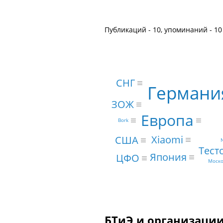
Публикаций - 10, упоминаний - 10
СНГ
Германи
ЗОЖ
Европа
Bork
Xiaomi
США
Тест
Япония
ЦФО
Моско
БТиЭ и организации