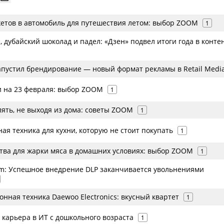
жетов в автомобиль для путешествия летом: выбор ZOOM
1
 дубайский шоколад и падел: «Дзен» подвел итоги года в конте
апустил брендирование — новый формат рекламы в Retail Medi
 на 23 февраля: выбор ZOOM
1
лять, не выходя из дома: советы ZOOM
1
ая техника для кухни, которую не стоит покупать
1
тва для жарки мяса в домашних условиях: выбор ZOOM
1
rm: Успешное внедрение DLP заканчивается увольнениями
онная техника Daewoo Electronics: вкусный квартет
1
 карьера в ИТ с дошкольного возраста
1