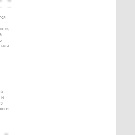
тся
ков,
а
ь
 или
ой
 и
ов
ли и