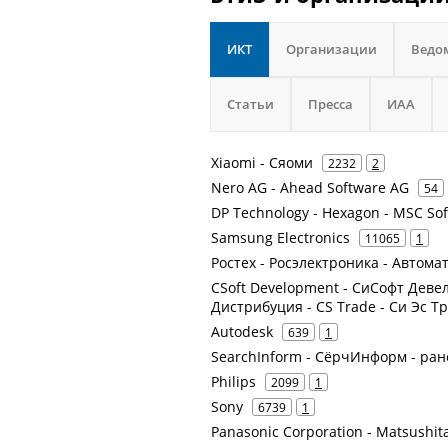
ИКТ
Организации
Ведо
Статьи
Пресса
ИАА
Xiaomi - Сяоми
2232
2
Nero AG - Ahead Software AG
54
DP Technology - Hexagon - MSC So
Samsung Electronics
11065
1
Ростех - Росэлектроника - Автом
CSoft Development - СиСофт Девел
Дистрибуция - CS Trade - Си Эс Тр
Autodesk
639
1
SearchInform - СёрчИнформ - ра
Philips
2099
1
Sony
6739
1
Panasonic Corporation - Matsushita 