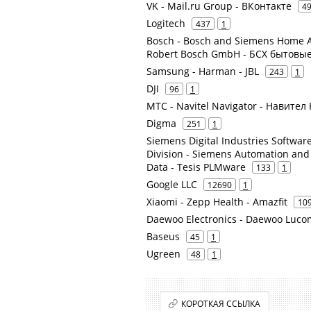
VK - Mail.ru Group - ВКонтакте
4
Logitech
437
1
Bosch - Bosch and Siemens Home A
Robert Bosch GmbH - БСХ бытовы
Samsung - Harman - JBL
243
1
DJI
96
1
МТС - Navitel Navigator - Навител
Digma
251
1
Siemens Digital Industries Softwa
Division - Siemens Automation and
Data - Tesis PLMware
133
1
Google LLC
12690
1
Xiaomi - Zepp Health - Amazfit
10
Daewoo Electronics - Daewoo Luco
Baseus
45
1
Ugreen
48
1
КОРОТКАЯ ССЫЛКА