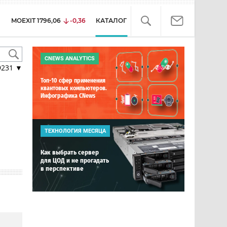
MOEXIT
1796,06
-0,36
КАТАЛОГ
CNEWS ANALYTICS
9231
▼
Топ-10 сфер применения
квантовых компьютеров.
Инфографика CNews
ТЕХНОЛОГИЯ МЕСЯЦА
Как выбрать сервер
для ЦОД и не прогадать
в перспективе