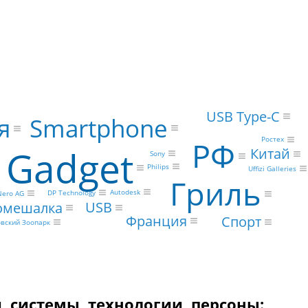
USB Type-C
Smartphone
я
Ростех
РФ
Gadget
Китай
Sony
Philips
Uffizi Galleries
Гриль
Autodesk
DP Technology
Nero AG
USB
омешалка
Франция
Спорт
вский Зоопарк
, системы, технологии, персоны: