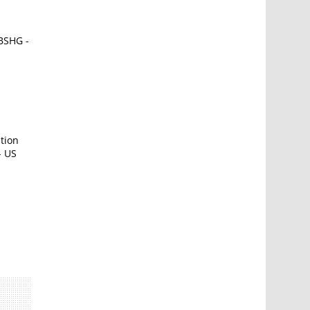
BSHG -
tion
- US