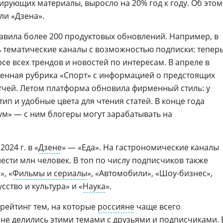
ирующих материалы, выросло на 20% год к году. Об этом
ли «Дзена».
тавила более 200 продуктовых обновлений. Например, в
ь тематические каналы с возможностью подписки: тепер
рсе всех трендов и новостей по интересам. В апреле в
ленная рубрика «Спорт» с информацией о предстоящих
атчей. Летом платформа обновила фирменный стиль: у
ип и удобные цвета для чтения статей. В конце года
ум» — с ним блогеры могут зарабатывать на
024 г. в «
Дзене
» — «Еда». На гастрономические каналы
сти млн человек. В топ по числу подписчиков также
, «
Фильмы и сериалы
», «Автомобили», «Шоу-бизнес»,
сство и культура» и «
Наука
».
 рейтинг тем, на которые
россияне
чаще всего
 не делились этими темами с друзьями и подписчиками. 