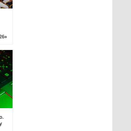
26»
о.
у