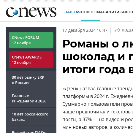
ГЛАВНАЯ
НОВОСТИ
АНАЛИТИКА
КО
|
17 декабря 2024 16:47
ПОДЕ
CNews FORUM
Романы о л
12 ноября
шоколад и 
CNews AWARDS
12 ноября
итоги года 
30 лет рынку ERP
в России
«Дзен» назвал главные тренды
Главные
платформы в 2024 г. Ежедневн
ИТ-сценарии
2026
Суммарно пользователи провел
чаще предпочитали текстовые
10 лет российского
посты, а 37% — на видео и ро
бэкапа
млн новых авторов, а количес
Российские ПАКи