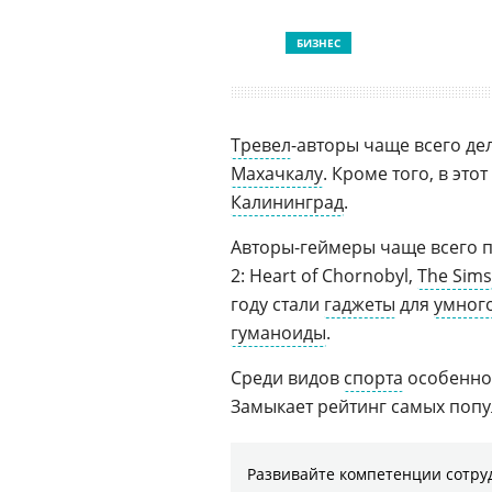
БИЗНЕС
Тревел
-авторы чаще всего де
Махачкалу
. Кроме того, в эт
Калининград
.
Авторы-геймеры чаще всего пи
2: Heart of Chornobyl,
The Sims
году стали
гаджеты
для
умног
гуманоиды
.
Среди видов
спорта
особенно
Замыкает рейтинг самых попу
Развивайте компетенции сотру