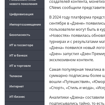
создателей контента, монетиз
нового поколения
CNews сообщили представите
Цифровизация
В 2024 году платформа предс
сентябре в «Дзене» появилис
Импортозамещение
пользователи могут быть в ку
Безопасность
«Новостях» появилась обнов
турнирах и с результатами м
ИТ в госсекторе
«Дзена» появился новый логот
«Дзен» запустил «Дзен Преми
ИТ в банках
эксклюзивном контенте.
ИТ в торговле
Самая популярная тематика в 2
суммарно подписаны более ше
Телеком
вошли «Путешествия», «Юмор»
Интернет
«Спорт», «Стиль и мода», «Иску
ИТ-бизнес
Аналитики «Дзена» составили
подписывались тайно, то есть