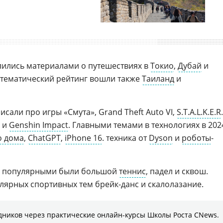
лились материалами о путешествиях в
Токио
,
Дубай
и
от тематический рейтинг вошли также
Таиланд
и
сали про игры «Смута», Grand Theft Auto VI,
S.T.A.L.K.E.R
.
и
Genshin Impact
. Главными темами в технологиях в 202
о дома
,
ChatGPT
,
iPhone 16
. техника от
Dyson
и
роботы
-
 популярными были большой
теннис
, падел и сквош.
лярных спортивных тем брейк-данс и скалолазание.
дников через практические онлайн-курсы Школы Роста CNews.