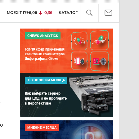
MOEXIT
1796,06
-0,36
КАТАЛОГ
CNEWS ANALYTICS
Топ-10 сфер применения
квантовых компьютеров.
Инфографика CNews
ТЕХНОЛОГИЯ МЕСЯЦА
Как выбрать сервер
для ЦОД и не прогадать
.
в перспективе
го
МНЕНИЕ МЕСЯЦА