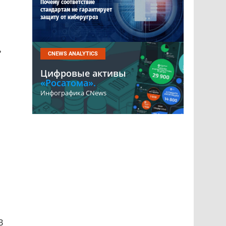
Почему соответствие
стандартам не гарантирует
защиту от киберугроз
ь
CNEWS ANALYTICS
Цифровые активы
«Росатома».
Инфографика CNews
В