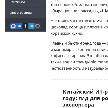
Рейтинги
топ вошли «Романы о любви», 
«Выращивание рассады», «
Ша
Инфографика
Настоящими гастрохитами, ко
шоколад
, корица и плоские к
корейской
кухни.
Главный
бьюти
-тренд года —
и маникюр, лаконичная приче
«офисная сирена». Это образ
также вошли тренды old money
(естественность и натуральнос
Китайский ИТ-р
году: гид для р
экспортера