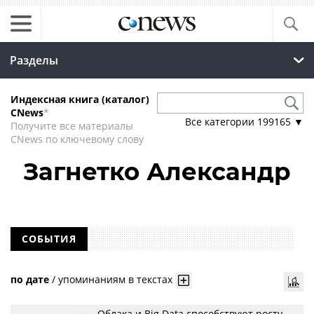
Разделы
Индексная книга (каталог)
CNews
*
Все категории
199165
▼
Получите все материалы
CNews по ключевому слову
Загнетко Александр
СОБЫТИЯ
по дате
/
упоминаниям в текстах
Облака и Big Data способствуют росту