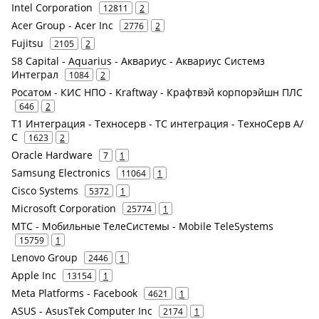
Intel Corporation
12811
2
Acer Group - Acer Inc
2776
2
Fujitsu
2105
2
S8 Capital - Aquarius - Аквариус - Аквариус Системз
Интеграл
1084
2
Росатом - КИС НПО - Kraftway - Крафтвэй корпорэйшн ПЛС
646
2
Т1 Интеграция - Техносерв - ТС интеграция - ТехноСерв А/
С
1623
2
Oracle Hardware
7
1
Samsung Electronics
11064
1
Cisco Systems
5372
1
Microsoft Corporation
25774
1
МТС - Мобильные ТелеСистемы - Mobile TeleSystems
15759
1
Lenovo Group
2446
1
Apple Inc
13154
1
Meta Platforms - Facebook
4621
1
ASUS - AsusTek Computer Inc
2174
1