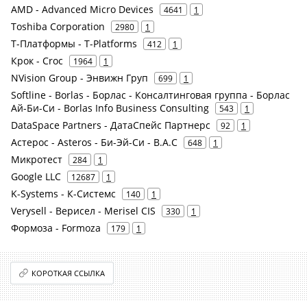
AMD - Advanced Micro Devices
4641
1
Toshiba Corporation
2980
1
Т-Платформы - T-Platforms
412
1
Крок - Croc
1964
1
NVision Group - Энвижн Груп
699
1
Softline - Borlas - Борлас - Консалтинговая группа - Борлас
Ай-Би-Си - Borlas Info Business Consulting
543
1
DataSpace Partners - ДатаСпейс Партнерс
92
1
Астерос - Asteros - Би-Эй-Си - B.A.C
648
1
Микротест
284
1
Google LLC
12687
1
K-Systems - К-Системс
140
1
Verysell - Верисел - Merisel CIS
330
1
Формоза - Formoza
179
1
КОРОТКАЯ ССЫЛКА