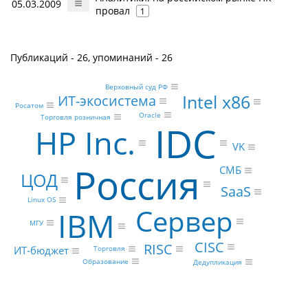
05.03.2009
провал
1
Публикаций - 26, упоминаний - 26
Верховный суд РФ
Intel x86
ИТ-экосистема
Росатом
Oracle
Торговля розничная
IDC
HP Inc.
VK
Россия
СМБ
ЦОД
SaaS
Linux OS
Сервер
IBM
МГУ
CISC
RISC
ИТ-бюджет
Торговля
Образование
Дедупликация