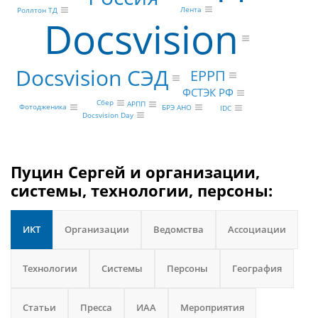
Лента
Роллтон ТД
Docsvision
Docsvision СЭД
ЕРРП
ФСТЭК РФ
Сбер
АРПП
Фотодженика
БРЭ АНО
IDC
Docsvision Day
Пуцин Сергей и организации,
системы, технологии, персоны:
ИКТ
Организации
Ведомства
Ассоциации
Технологии
Системы
Персоны
География
Статьи
Пресса
ИАА
Мероприятия