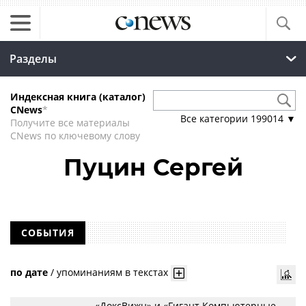
Разделы
Индексная книга (каталог)
CNews
*
Все категории
199014
▼
Получите все материалы
CNews по ключевому слову
Пуцин Сергей
СОБЫТИЯ
по дате
/
упоминаниям в текстах
«ДоксВижн» и «Гигант Компьютерные