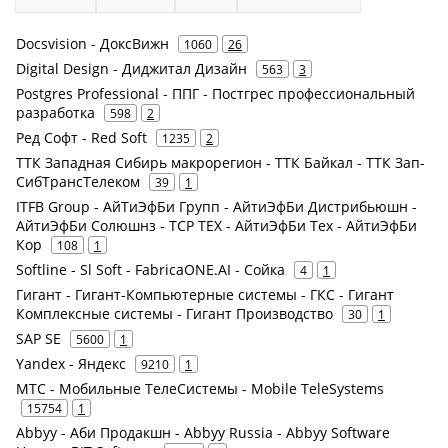
Docsvision - ДоксВижн
1060
26
Digital Design - Диджитал Дизайн
563
3
Postgres Professional - ППГ - Постгрес профессиональный
разработка
598
2
Ред Софт - Red Soft
1235
2
ТТК Западная Сибирь макрорегион - ТТК Байкал - ТТК Зап-
СибТрансТелеком
39
1
ITFB Group - АйТиЭфБи Групп - АйтиЭфБи Дистрибьюшн -
АйтиЭфБи Солюшнз - ТСР ТЕХ - АйтиЭфБи Тех - АйтиЭфБи
Кор
108
1
Softline - Sl Soft - FabricaONE.AI - Сойка
4
1
Гигант - Гигант-Компьютерные системы - ГКС - Гигант
Комплексные системы - Гигант Производство
30
1
SAP SE
5600
1
Yandex - Яндекс
9210
1
МТС - Мобильные ТелеСистемы - Mobile TeleSystems
15754
1
Abbyy - Аби Продакшн - Abbyy Russia - Abbyy Software