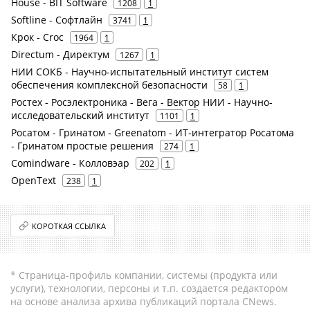
House - BIT Software
1208
1
Softline - Софтлайн
3741
1
Крок - Croc
1964
1
Directum - Директум
1267
1
НИИ СОКБ - Научно-испытательный институт систем
обеспечения комплексной безопасности
58
1
Ростех - Росэлектроника - Вега - Вектор НИИ - Научно-
исследовательский институт
1101
1
Росатом - Гринатом - Greenatom - ИТ-интегратор Росатома
- Гринатом простые решения
274
1
Comindware - Колловэар
202
1
OpenText
238
1
КОРОТКАЯ ССЫЛКА
* Страница-профиль компании, системы (продукта или
услуги), технологии, персоны и т.п. создается редактором
на основе анализа архива публикаций портала CNews.