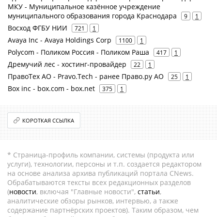
МКУ - Муниципальное казённое учреждение
муниципального образования города Краснодара
9
1
Восход ФГБУ НИИ
721
1
Avaya Inc - Avaya Holdings Corp
1100
1
Polycom - Поликом Россия - Поликом Раша
417
1
Дремучий лес - хостинг-провайдер
22
1
ПравоТех АО - Pravo.Tech - ранее Право.ру АО
25
1
Box inc - box.com - box.net
375
1
КОРОТКАЯ ССЫЛКА
* Страница-профиль компании, системы (продукта или
услуги), технологии, персоны и т.п. создается редактором
на основе анализа архива публикаций портала CNews.
Обрабатываются тексты всех редакционных разделов
(
новости
, включая "Главные новости",
статьи
,
аналитические обзоры рынков, интервью, а также
содержание партнёрских проектов). Таким образом, чем