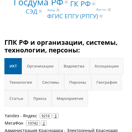
Госдума РФ
ГК РФ
СЭД
Box inc
Astey
ФГИС ЕПГУ (РПГУ)
ГПК РФ и организации, системы,
технологии, персоны:
ИКТ
Организации
Ведомства
Ассоциации
Технологии
Системы
Персоны
География
Статьи
Пресса
Мероприятия
Yandex - Яндекс
9216
3
МегаФон
10742
2
Администрация Краснодара - Электронный Краснодар