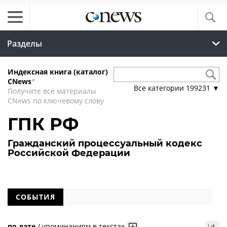
Разделы
Индексная книга (каталог)
CNews
*
Все категории
199231
▼
Получите все материалы
CNews по ключевому слову
ГПК РФ
Гражданский процессуальный кодекс
Российской Федерации
СОБЫТИЯ
по дате
/
упоминаниям в текстах