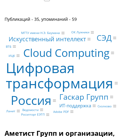
Публикаций - 35, упоминаний - 59
ОК Лужники
МГТУ имени Н.Э. Баумана
СЭД
Искусственный интеллект
ВТБ
Cloud Computing
ИЦК
Цифровая
трансформация
Гаскар Групп
Россия
ИТ-поддержка
Сколково
Ведомости
Ланит
Adobe PDF
Росэлторг ЕЭТП
Аметист Групп и организации,