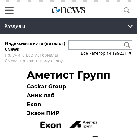
Разделы
Индексная книга (каталог)
CNews
*
Все категории
199231
▼
Получите все материалы
CNews по ключевому слову
Аметист Групп
Gaskar Group
Аник лаб
Exon
Экзон ПИР