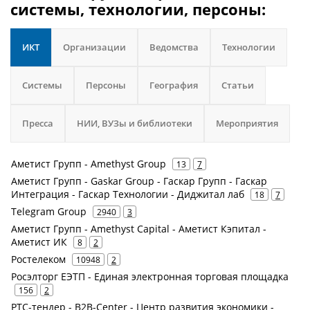
системы, технологии, персоны:
ИКТ
Организации
Ведомства
Технологии
Системы
Персоны
География
Статьи
Пресса
НИИ, ВУЗы и библиотеки
Мероприятия
Аметист Групп - Amethyst Group
13
7
Аметист Групп - Gaskar Group - Гаскар Групп - Гаскар
Интеграция - Гаскар Технологии - Диджитал лаб
18
7
Telegram Group
2940
3
Аметист Групп - Amethyst Capital - Аметист Кэпитал -
Аметист ИК
8
2
Ростелеком
10948
2
Росэлторг ЕЭТП - Единая электронная торговая площадка
156
2
РТС-тендер - B2B-Center - Центр развития экономики -