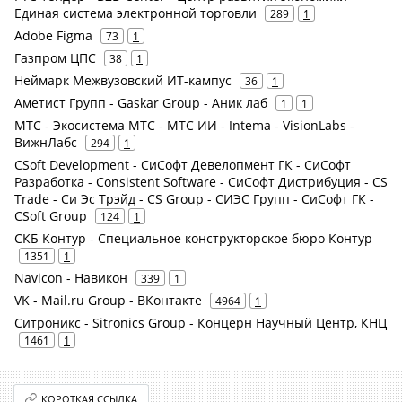
Единая система электронной торговли
289
1
Adobe Figma
73
1
Газпром ЦПС
38
1
Неймарк Межвузовский ИТ-кампус
36
1
Аметист Групп - Gaskar Group - Аник лаб
1
1
МТС - Экосистема МТС - МТС ИИ - Intema - VisionLabs -
ВижнЛабс
294
1
CSoft Development - СиСофт Девелопмент ГК - СиСофт
Разработка - Consistent Software - СиСофт Дистрибуция - CS
Trade - Си Эс Трэйд - CS Group - СИЭС Групп - СиСофт ГК -
CSoft Group
124
1
СКБ Контур - Специальное конструкторское бюро Контур
1351
1
Navicon - Навикон
339
1
VK - Mail.ru Group - ВКонтакте
4964
1
Ситроникс - Sitronics Group - Концерн Научный Центр, КНЦ
1461
1
КОРОТКАЯ ССЫЛКА