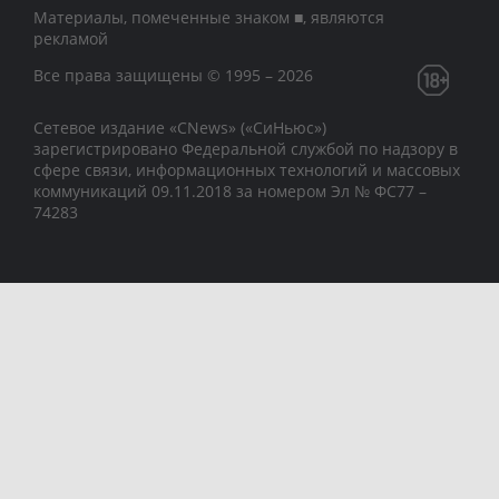
Материалы, помеченные знаком ■, являются
рекламой
Все права защищены © 1995 – 2026
Сетевое издание «CNews» («СиНьюс»)
зарегистрировано Федеральной службой по надзору в
сфере связи, информационных технологий и массовых
коммуникаций 09.11.2018 за номером Эл № ФС77 –
74283