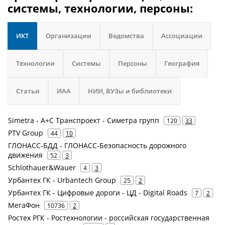
системы, технологии, персоны:
ИКТ
Организации
Ведомства
Ассоциации
Технологии
Системы
Персоны
География
Статьи
ИАА
НИИ, ВУЗы и библиотеки
Simetra - А+С Транспроект - Симетра групп
120
33
PTV Group
44
10
ГЛОНАСС-БДД - ГЛОНАСС-Безопасность дорожного
движения
52
3
Schlothauer&Wauer
4
3
Урбантех ГК - Urbantech Group
25
2
Урбантех ГК - Цифровые дороги - ЦД - Digital Roads
7
2
МегаФон
10736
2
Ростех РГК - Ростехнологии - российская государственная