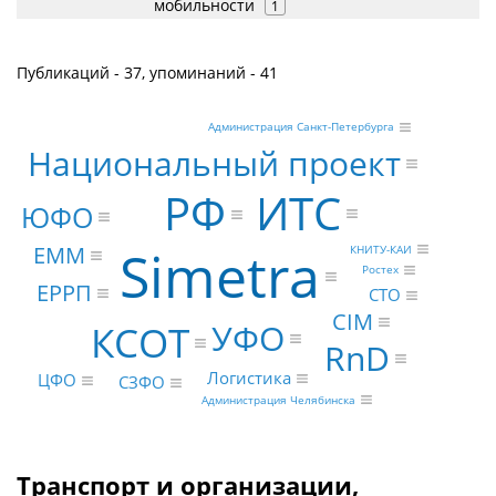
мобильности
1
Публикаций - 37, упоминаний - 41
Администрация Санкт-Петербурга
Национальный проект
ИТС
РФ
ЮФО
Simetra
EMM
КНИТУ-КАИ
Ростех
ЕРРП
CTO
CIM
УФО
КСОТ
RnD
Логистика
ЦФО
СЗФО
Администрация Челябинска
Транспорт и организации,