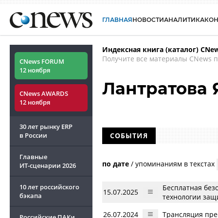
ГЛАВНАЯ
НОВОСТИ
АНАЛИТИКА
КО
Индексная книга (каталог) CNe
Получите все материалы CNews п
CNews FORUM
12 ноября
Лантратова 
CNews AWARDS
12 ноября
30 лет рынку ERP
в России
СОБЫТИЯ
Главные
по дате
/
упоминаниям в текстах
ИТ-сценарии
2026
10 лет российского
Бесплатная без
15.07.2025
бэкапа
технологии защ
26.07.2024
Трансляция пре
Российские ПАКи