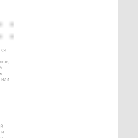
тся
ков,
а
ь
 или
ой
 и
ов