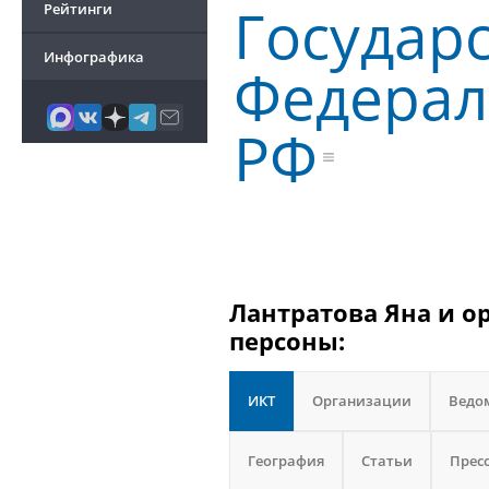
Государ
Рейтинги
Инфографика
Федерал
РФ
Лантратова Яна и о
персоны:
ИКТ
Организации
Ведо
География
Статьи
Прес