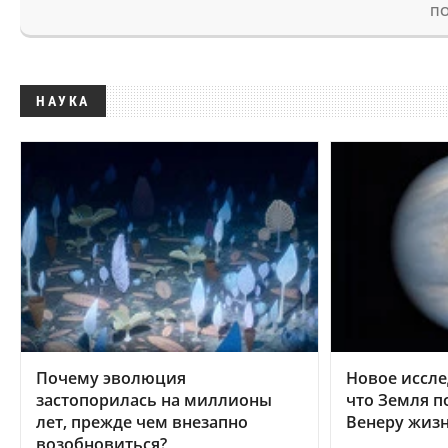
ПО
НАУКА
Почему эволюция
Новое иссле
застопорилась на миллионы
что Земля п
лет, прежде чем внезапно
Венеру жиз
возобновиться?