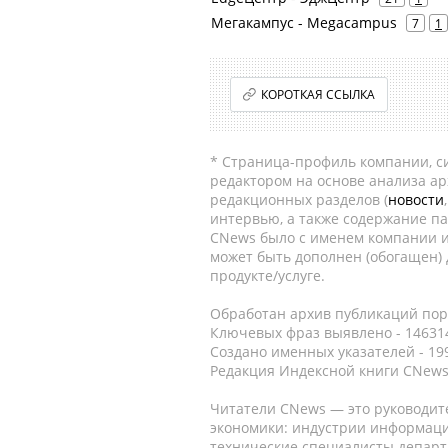
Мегакампус - Megacampus
7
1
КОРОТКАЯ ССЫЛКА
* Страница-профиль компании, сис
редактором на основе анализа а
редакционных разделов (
новости
интервью, а также содержание па
CNews было с именем компании и
может быть дополнен (обогащен)
продукте/услуге.
Обработан архив публикаций порт
Ключевых фраз выявлено - 146314
Создано именных указателей - 19
Редакция Индексной книги CNews
Читатели CNews — это руководит
экономики: индустрии информаци
технические специалисты депар