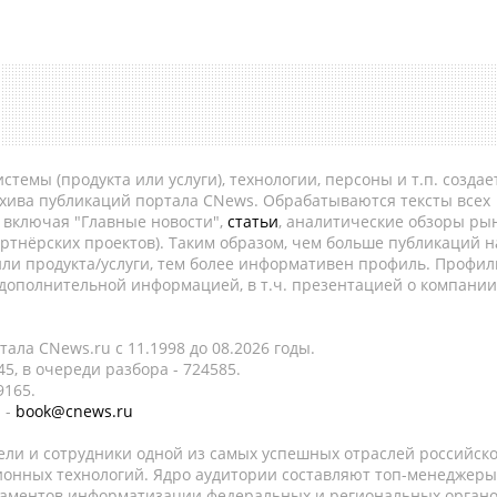
темы (продукта или услуги), технологии, персоны и т.п. создае
рхива публикаций портала CNews. Обрабатываются тексты всех
, включая "Главные новости",
статьи
, аналитические обзоры рын
ртнёрских проектов). Таким образом, чем больше публикаций н
ли продукта/услуги, тем более информативен профиль. Профил
 дополнительной информацией, в т.ч. презентацией о компании
ала CNews.ru c 11.1998 до 08.2026 годы.
5, в очереди разбора - 724585.
9165.
 -
book@cnews.ru
ели и сотрудники одной из самых успешных отраслей российск
онных технологий. Ядро аудитории составляют топ-менеджеры
таментов информатизации федеральных и региональных орган