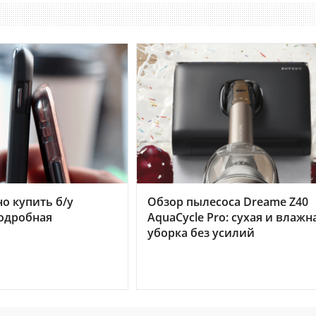
но купить б/у
Обзор пылесоса Dreame Z40
подробная
AquaCycle Pro: сухая и влажн
уборка без усилий