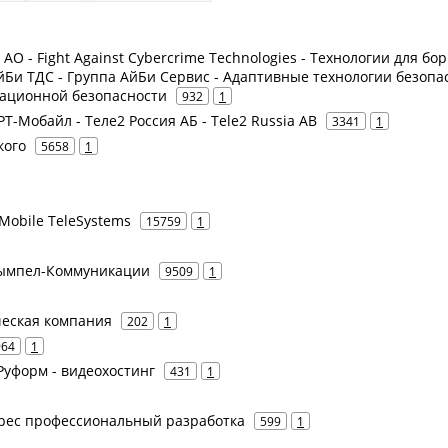
е АО - Fight Against Cybercrime Technologies - Технологии для бо
йБи ТДС - Группа АйБи Сервис - Адаптивные технологии безопа
мационной безопасности
932
1
 РТ-Мобайл - Теле2 Россия АБ - Tele2 Russia AB
3341
1
кого
5658
1
Mobile TeleSystems
15759
1
 Вымпел-Коммуникации
9509
1
еская компания
202
1
964
1
Руформ - видеохостинг
431
1
стгрес профессиональный разработка
599
1