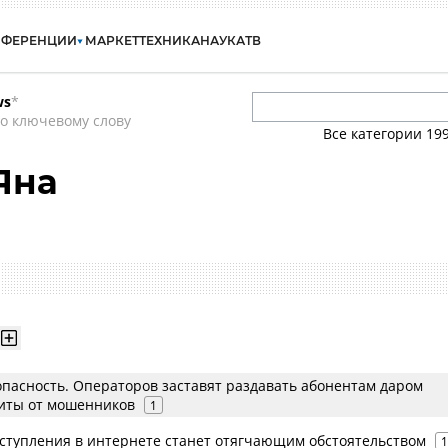
НФЕРЕНЦИИ
МАРКЕТ
ТЕХНИКА
НАУКА
ТВ
ws
*
о ключевому слову
Все категории
19
Яна
опасность. Операторов заставят раздавать абонентам даром
иты от мошенников
1
ступления в интернете станет отягчающим обстоятельством
1