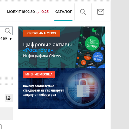
MOEXIT
1802,50
-0,23
КАТАЛОГ
CNEWS ANALYTICS
9165
▼
Цифровые активы
«Росатома».
Инфографика CNews
МНЕНИЕ МЕСЯЦА
Почему соответствие
стандартам не гарантирует
защиту от киберугроз