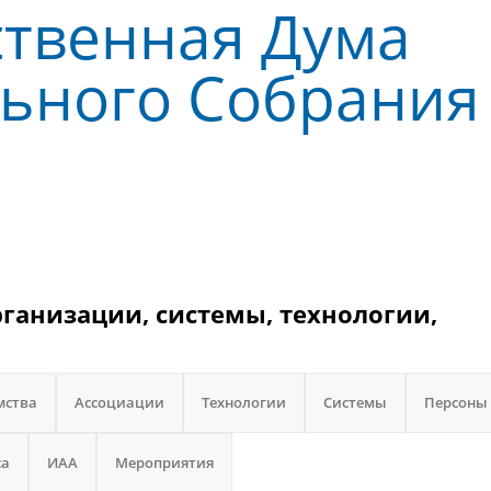
ственная Дума
ьного Собрания
рганизации, системы, технологии,
мства
Ассоциации
Технологии
Системы
Персоны
са
ИАА
Мероприятия