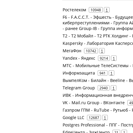
Ростелеком
10948
1
F6 - F.A.С.С.T. - Эфшесть - Будуще
киберпреступлениями - Группа А
- ранее Group-IB - Группа инфор
Т2 - Т2 Мобайл - Т2 РТК Холдинг -
Kaspersky - Лаборатория Касперс
МегаФон
10742
1
Yandex - Яндекс
9214
1
МТС - Мобильные ТелеСистемы - 
Информзащита
941
1
ВымпелКом - Билайн - Beeline -
Telegram Group
2940
1
ИВК - Информационная внедренч
VK - Mail.ru Group - ВКонтакте
4
Газпром ГПМ - RuTube - Рутьюб - 
Google LLC
12687
1
Postgres Professional - ППГ - По
EdgeЦентр - ЭджЦентр
21
1