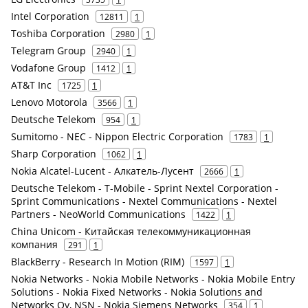
Intel Corporation
12811
1
Toshiba Corporation
2980
1
Telegram Group
2940
1
Vodafone Group
1412
1
AT&T Inc
1725
1
Lenovo Motorola
3566
1
Deutsche Telekom
954
1
Sumitomo - NEC - Nippon Electric Corporation
1783
1
Sharp Corporation
1062
1
Nokia Alcatel-Lucent - Алкатель-Лусент
2666
1
Deutsche Telekom - T-Mobile - Sprint Nextel Corporation -
Sprint Communications - Nextel Communications - Nextel
Partners - NeoWorld Communications
1422
1
China Unicom - Китайская телекоммуникационная
компания
291
1
BlackBerry - Research In Motion (RIM)
1597
1
Nokia Networks - Nokia Mobile Networks - Nokia Mobile Entry
Solutions - Nokia Fixed Networks - Nokia Solutions and
Networks Oy, NSN - Nokia Siemens Networks
354
1