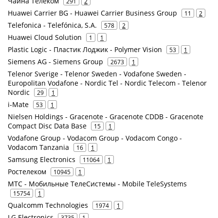
Чайна Телеком
291
2
Huawei Carrier BG - Huawei Carrier Business Group
11
2
Telefonica - Telefónica, S.A.
578
2
Huawei Cloud Solution
1
1
Plastic Logic - Пластик Лоджик - Polymer Vision
53
1
Siemens AG - Siemens Group
2673
1
Telenor Sverige - Telenor Sweden - Vodafone Sweden -
Europolitan Vodafone - Nordic Tel - Nordic Telecom - Telenor
Nordic
29
1
i-Mate
53
1
Nielsen Holdings - Gracenote - Gracenote CDDB - Gracenote
Compact Disc Data Base
15
1
Vodafone Group - Vodacom Group - Vodacom Congo -
Vodacom Tanzania
16
1
Samsung Electronics
11064
1
Ростелеком
10945
1
МТС - Мобильные ТелеСистемы - Mobile TeleSystems
15754
1
Qualcomm Technologies
1974
1
LG Electronics
3735
1