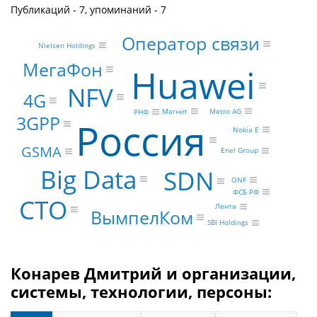
Публикаций - 7, упоминаний - 7
Оператор связи
Nielsen Holdings
МегаФон
Huawei
NFV
4G
Metro AG
Магнит
РНФ
3GPP
Россия
Nokia E
GSMA
Enel Group
Big Data
SDN
ONF
ФСБ РФ
CTO
Лента
ВымпелКом
SBI Holdings
Конарев Дмитрий и организации,
системы, технологии, персоны: