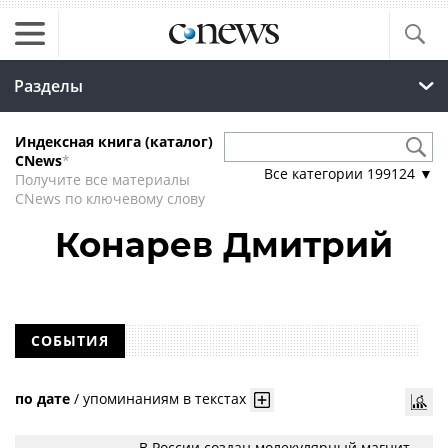
Разделы
Индексная книга (каталог)
CNews
*
Все категории
199124
▼
Получите все материалы
CNews по ключевому слову
Конарев Дмитрий
СОБЫТИЯ
по дате
/
упоминаниям в текстах
В России создан молекулярный магнит,