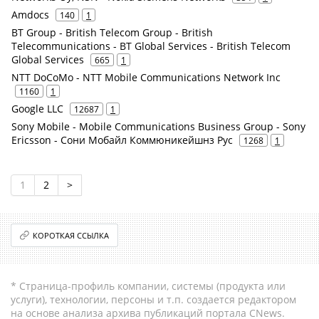
Amdocs
140
1
BT Group - British Telecom Group - British
Telecommunications - BT Global Services - British Telecom
Global Services
665
1
NTT DoCoMo - NTT Mobile Communications Network Inc
1160
1
Google LLC
12687
1
Sony Mobile - Mobile Communications Business Group - Sony
Ericsson - Сони Мобайл Коммюникейшнз Рус
1268
1
1
2
>
КОРОТКАЯ ССЫЛКА
* Страница-профиль компании, системы (продукта или
услуги), технологии, персоны и т.п. создается редактором
на основе анализа архива публикаций портала CNews.