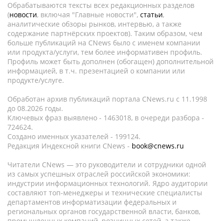
Обрабатываются тексты всех редакционных разделов
(
новости
, включая "Главные новости",
статьи
,
аналитические обзоры рынков, интервью, а также
содержание партнёрских проектов). Таким образом, чем
больше публикаций на CNews было с именем компании
или продукта/услуги, тем более информативен профиль.
Профиль может быть дополнен (обогащен) дополнительной
информацией, в т.ч. презентацией о компании или
продукте/услуге.
Обработан архив публикаций портала CNews.ru c 11.1998
до 08.2026 годы.
Ключевых фраз выявлено - 1463018, в очереди разбора -
724624.
Создано именных указателей - 199124.
Редакция Индексной книги CNews -
book@cnews.ru
Читатели CNews — это руководители и сотрудники одной
из самых успешных отраслей российской экономики:
индустрии информационных технологий. Ядро аудитории
составляют топ-менеджеры и технические специалисты
департаментов информатизации федеральных и
региональных органов государственной власти, банков,
промышленных компаний, розничных сетей, а также