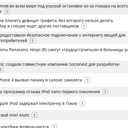
пов во всем мире под угрозой остановки из-за пожара на всег
е
1
а планету дефицит графита, без которого нельзя делать
Мир в спешке ищет других поставщиков
1
предоставили безопасное подключение к интернету вещей для
потребителей
1
ты Panasonic Hospi (R) смогут «трудоустроиться» в больницы 
onic создали совместную компанию Socionext для разработки
1
Phone 4 вызвал панику в салоне самолета
1
а программу отзыва iPod nano первого поколения
1
pple iPod задержал электричку в Токио
1
свой Intel Atom
1
ноутбуки возвращаются
1