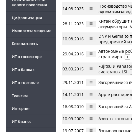
нового поколения
Производство чи
14.08.2025
одном химзавод
Цифровизация
Китай обрушит н
28.11.2023
аккумуляторы. 
Импортозамещение
DNP и Gemalto 
10.08.2016
предприятий и 
Безопасность
Автономные робо
29.04.2016
ИТ в госсекторе
стран мира
1
Fujitsu и Panas
03.03.2015
ИТ в банках
системных LSI
29.11.2011
Загоревшийся i
ИТ в торговле
14.11.2011
Apple расширил
Телеком
16.08.2010
Загоревшийся A
Интернет
10.09.2009
Азиаты готовят 
ИТ-бизнес
19.07.2007
Взрывоопасные 