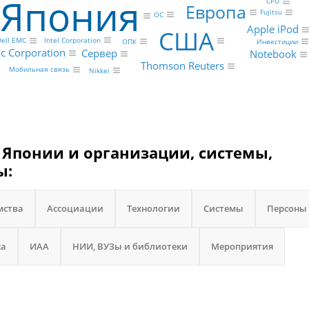
Япония
CPU
Европа
Fujitsu
ОС
Apple iPod
США
Intel Corporation
ell EMC
Инвестиции
ОПК
c Corporation
Сервер
Notebook
Thomson Reuters
Мобильная связь
Nikkei
Японии и организации, системы,
ы:
мства
Ассоциации
Технологии
Системы
Персоны
са
ИАА
НИИ, ВУЗы и библиотеки
Мероприятия