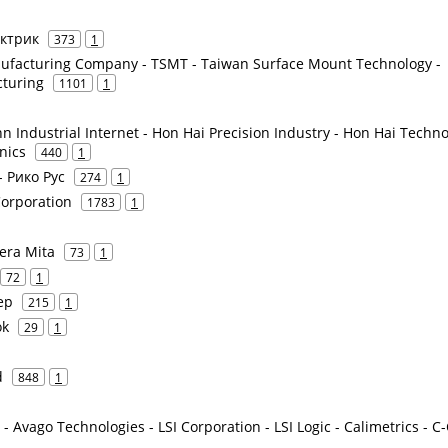
ектрик
373
1
facturing Company - TSMT - Taiwan Surface Mount Technology -
turing
1101
1
 Industrial Internet - Hon Hai Precision Industry - Hon Hai Techn
nics
440
1
- Рико Рус
274
1
Corporation
1783
1
era Mita
73
1
72
1
ер
215
1
ok
29
1
d
848
1
 Avago Technologies - LSI Corporation - LSI Logic - Calimetrics - C