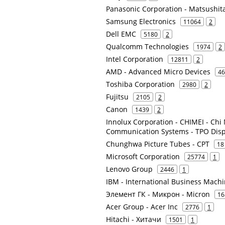
Panasonic Corporation - Matsushita 
Samsung Electronics
11064
2
Dell EMC
5180
2
Qualcomm Technologies
1974
2
Intel Corporation
12811
2
AMD - Advanced Micro Devices
46
Toshiba Corporation
2980
2
Fujitsu
2105
2
Canon
1439
2
Innolux Corporation - CHIMEI - Chi 
Communication Systems - TPO Disp
Chunghwa Picture Tubes - CPT
18
Microsoft Corporation
25774
1
Lenovo Group
2446
1
IBM - International Business Mach
Элемент ГК - Микрон - Micron
16
Acer Group - Acer Inc
2776
1
Hitachi - Хитачи
1501
1