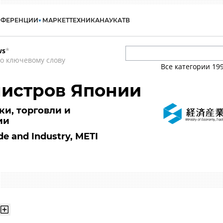
НФЕРЕНЦИИ
МАРКЕТ
ТЕХНИКА
НАУКА
ТВ
ws
*
о ключевому слову
Все категории
19
нистров Японии
и, торговли и
ии
de and Industry, METI