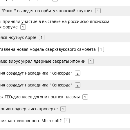
 "Рокот" выведет на орбиту японский спутник
1
 приняли участие в выставке на российско-японском
м форуме
1
лся ноутбук Apple
1
тавлена новая модель сверхзвукового самолета
1
зма: вирус украл ядерные секреты Японии
1
ия создадут наследника "Конкорда"
2
ия создадут наследника "Конкорда"
2
нок FED-дисплеев догонит рынок плазмы
1
Японии подверглись проверке
1
изнает виновность Microsoft?
1