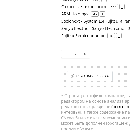
Открытые технологии
732
1
ARM Holdings
95
1
Socionext - System LSI Fujitsu и Pa
Sanyo Electric - Sanyo Electronic
Fujitsu Semiconductor
10
1
1
2
>
КОРОТКАЯ ССЫЛКА
* Страница-профиль компании, сис
редактором на основе анализа а
редакционных разделов (
новости
интервью, а также содержание па
CNews было с именем компании и
может быть дополнен (обогащен)
продукте/услуге.