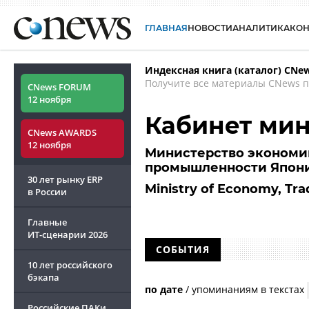
ГЛАВНАЯ
НОВОСТИ
АНАЛИТИКА
КО
Индексная книга (каталог) CNe
Получите все материалы CNews п
CNews FORUM
12 ноября
Кабинет ми
CNews AWARDS
12 ноября
Министерство экономик
промышленности Япон
30 лет рынку ERP
Ministry of Economy, Tra
в России
Главные
ИТ-сценарии
2026
СОБЫТИЯ
10 лет российского
бэкапа
по дате
/
упоминаниям в текстах
Российские ПАКи