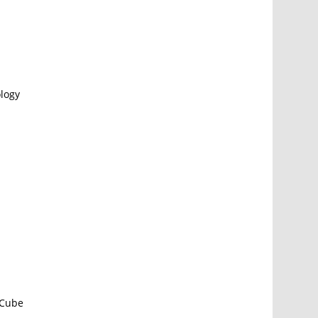
ology
-Cube