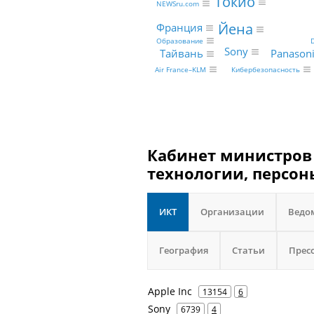
Токио
NEWSru.com
Йена
Франция
Образование
D
Sony
Panasoni
Тайвань
Air France–KLM
Кибербезопасность
Кабинет министров 
технологии, персон
ИКТ
Организации
Ведо
География
Статьи
Прес
Apple Inc
13154
6
Sony
6739
4