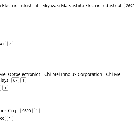
Electric Industrial - Miyazaki Matsushita Electric Industrial
2692
41
2
Mei Optoelectronics - Chi Mei Innolux Corporation - Chi Mei
lays
67
1
1
ines Corp
9699
1
88
1