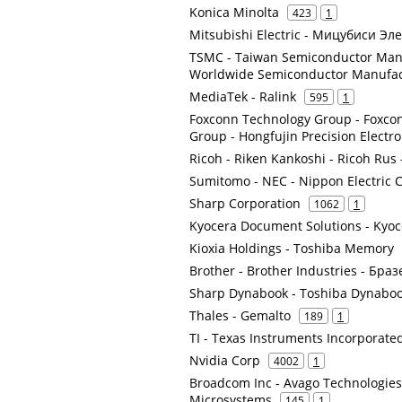
Konica Minolta
423
1
Mitsubishi Electric - Мицубиси Эл
TSMC - Taiwan Semiconductor Manu
Worldwide Semiconductor Manufac
MediaTek - Ralink
595
1
Foxconn Technology Group - Foxconn
Group - Hongfujin Precision Electro
Ricoh - Riken Kankoshi - Ricoh Rus 
Sumitomo - NEC - Nippon Electric 
Sharp Corporation
1062
1
Kyocera Document Solutions - Kyoc
Kioxia Holdings - Toshiba Memory
Brother - Brother Industries - Браз
Sharp Dynabook - Toshiba Dynabo
Thales - Gemalto
189
1
TI - Texas Instruments Incorporate
Nvidia Corp
4002
1
Broadcom Inc - Avago Technologies -
Microsystems
145
1