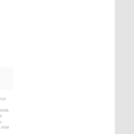
тся
ков,
а
ь
 или