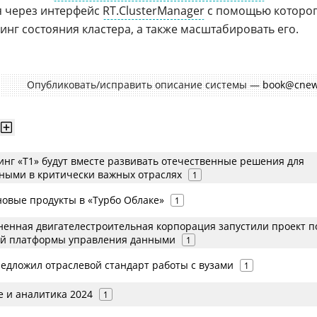
я через интерфейс
RT.ClusterManager
c помощью которо
нг состояния кластера, а также масштабировать его.
Опубликовать/исправить описание системы —
book@cnew
инг «T1» будут вместе развивать отечественные решения для
ными в критически важных отраслях
1
новые продукты в «Турбо Облаке»
1
ненная двигателестроительная корпорация запустили проект п
ой платформы управления данными
1
редложил отраслевой стандарт работы с вузами
1
 и аналитика 2024
1