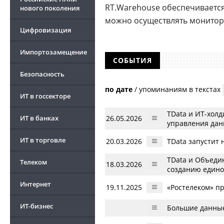
RT.Warehouse обеспечиваетс
нового поколения
можно осуществлять монитори
Цифровизация
Импортозамещение
СОБЫТИЯ
Безопасность
по дате
/
упоминаниям в текстах
ИТ в госсекторе
TData и ИТ-холд
ИТ в банках
26.05.2026
управления дан
ИТ в торговле
20.03.2026
TData запустит 
TData и Объеди
Телеком
18.03.2026
созданию един
Интернет
19.11.2025
«Ростелеком» п
ИТ-бизнес
Большие данные