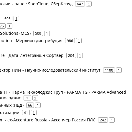
логии - ранее SberCloud, СберКлауд
647
1
605
1
75
1
 Solutions (MCS)
509
1
ribution - Мерлион дистрибуция
986
1
tware - Дата Интегрэйшн Софтвер
204
1
 Вектор НИИ - Научно-исследовательский институт
1100
1
а ТГ - Парма Технолоджис Груп - PARMA TG - PARMA Advanced
ехнолоджис
30
1
анных (ПБД)
66
1
ботизации
41
1
am - ex-Accenture Russia - Аксенчер Россия ПЛС
242
1