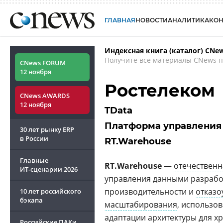
ГЛАВНАЯ
НОВОСТИ
АНАЛИТИКА
КО
Индексная книга (каталог) CNe
Получите все материалы CNews п
CNews FORUM
12 ноября
Ростелеком
CNews AWARDS
12 ноября
TData
Платформа управления
30 лет рынку ERP
в России
RT.Warehouse
Главные
RT.Warehouse
—
отечественн
ИТ-сценарии
2026
управления данными разраб
производительности и
отказо
10 лет российского
бэкапа
масштабирования
, использо
адаптации архитектуры для х
Российские ПАКи