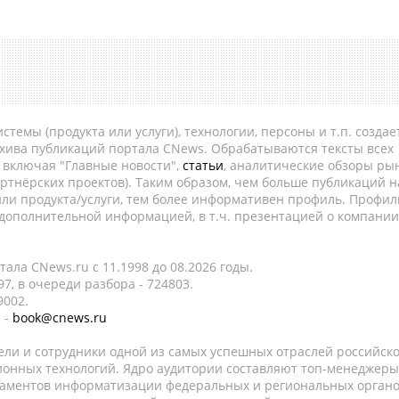
темы (продукта или услуги), технологии, персоны и т.п. создае
рхива публикаций портала CNews. Обрабатываются тексты всех
, включая "Главные новости",
статьи
, аналитические обзоры рын
ртнёрских проектов). Таким образом, чем больше публикаций н
ли продукта/услуги, тем более информативен профиль. Профил
 дополнительной информацией, в т.ч. презентацией о компании
ала CNews.ru c 11.1998 до 08.2026 годы.
7, в очереди разбора - 724803.
9002.
 -
book@cnews.ru
ели и сотрудники одной из самых успешных отраслей российск
онных технологий. Ядро аудитории составляют топ-менеджеры
таментов информатизации федеральных и региональных орган