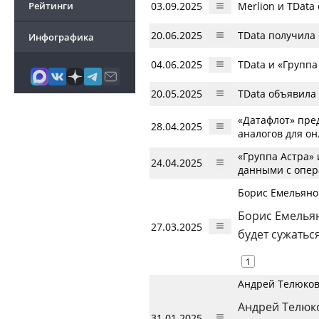
Рейтинги
03.09.2025
Merlion и TData
20.06.2025
TData получила
Инфографика
04.06.2025
TData и «Групп
20.05.2025
TData объявила
«Датафлот» пре
28.04.2025
аналогов для о
«Группа Астра»
24.04.2025
данными с опер
Борис Емельяно
Борис Емельян
27.03.2025
будет сужатьс
1
Андрей Телюков
Андрей Телюко
31.01.2025