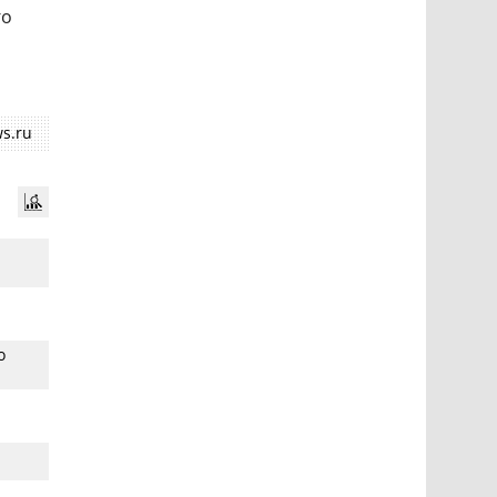
го
s.ru
о