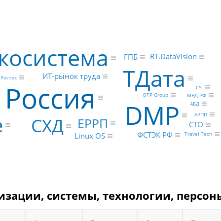
косистема
RT.DataVision
ГПБ
ТДата
ИТ-рынок труда
Ростех
Россия
CSI
OTP Group
МВД РФ
DMP
АБД
e
АРПП
СХД
ЕРРП
CTO
ФСТЭК РФ
Travel Tech
Linux OS
изации, системы, технологии, персон