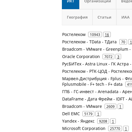
ИКТ
Организации
Ведо
География
Статьи
ИАА
Ростелеком
10943
16
Ростелеком - TData - ТДата
70
1
Broadcom - VMware - Greenplum -
Oracle Corporation
7072
3
РусБИТех - Astra Linux - ГК Астра 
Ростелеком - РТК-ЦОД - Ростелек
Марвел-Дистрибуция - Fplus - Фп
Fplusmobile - F+ tech - F+ data
41
ГПБ - ГС-инвест - Arenadata - Ар
DataFrame - Дата Фрейм - IDFT -
Broadcom - VMware
2609
1
Dell EMC
5179
1
Yandex - Яндекс
9208
1
Microsoft Corporation
25770
1