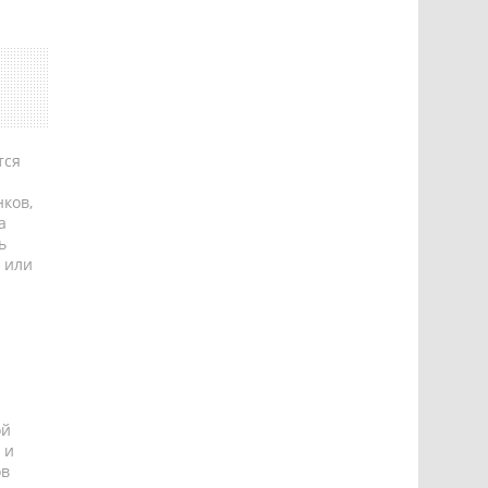
тся
ков,
а
ь
 или
ой
 и
ов