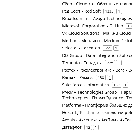
Сбер - Cloud.ru - Облачные техно
Ред Софт - Red Soft
1235
1
Broadcom Inc - Avago Technologies
Microsoft Corporation - GitHub
10
VK Cloud Solutions - Mail.Ru Cloud
Merlion - Мерлион - Merlion Dist
Selectel - Селектел
544
1
DIS Group - Data Integration Sof
Teradata - Терадата
225
1
Ростех - Росэлектроника - Вега -
Ramax - Рамакс
138
1
Salesforce - Informatica
139
1
PARMA Technologies Group - Парм
Technologies - Парма Эдвансет Т
Platforma - Платформа больших д
Некст ЦТР - Центр технологий ро
Axenix - Аксеникс - АксТим - AxTe
Датафлот
12
1