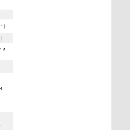
1
m и
и
e