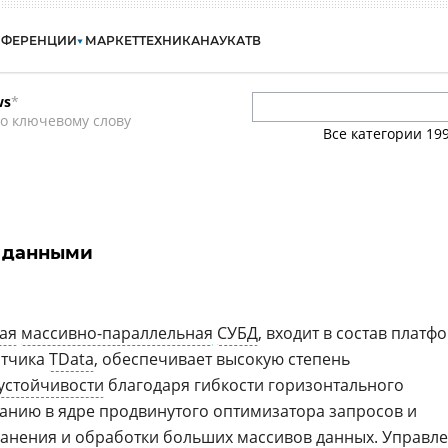
НФЕРЕНЦИИ
МАРКЕТ
ТЕХНИКА
НАУКА
ТВ
ws
*
о ключевому слову
Все категории
19
 данными
ая
массивно-параллельная
СУБД
, входит в состав платф
отчика
TData
, обеспечивает высокую степень
устойчивости
благодаря гибкости горизонтального
ванию в ядре продвинутого оптимизатора запросов и
ранения и
обработки больших массивов данных
. Управл