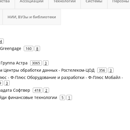
мства
Ассоциации
Технологии
Системы
Персоны
НИИ, ВУЗы и библиотеки
4
 Greengage
160
8
- Группа Астра
3065
3
ом Центры обработки данных - Ростелеком-ЦОД
356
3
люс - Ф-Плюс Оборудование и разработки - Ф-Плюс Мобайл -
9
3
енадата Софтвер
418
2
 Айди финансовые технологии
5
1