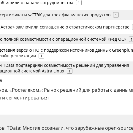
 объявили о начале сотрудничества
1
 сертификаты ФСТЭК для трех флагманских продуктов
1
а Астра» заключили соглашение о стратегическом партнерстве
 о полной совместимости с операционной системой «Ред ОС»
1
дставил версию ПО с поддержкой источников данных Greenplu
нлайн репликации
1
 и TData подтвердили совместимость решений для управления
ационной системой Astra Linux
1
в -
ов, «Ростелеком»: Рынок решений для работы с данным
я и сегментироваться
 -
в, TData: Многие осознали, что зарубежные open-sourc