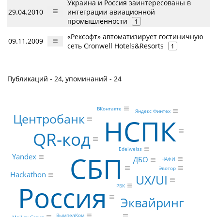
Украина и Россия заинтересованы в
29.04.2010
интеграции авиационной
промышленности
1
«Рексофт» автоматизирует гостиничную
09.11.2009
сеть Cronwell Hotels&Resorts
1
Публикаций - 24, упоминаний - 24
ВКонтакте
Яндекс Финтех
Центробанк
НСПК
QR-код
Edelweiss
СБП
Yandex
ДБО
НАФИ
Эвотор
Hackathon
UX/UI
Россия
РБК
Эквайринг
ВымпелКом