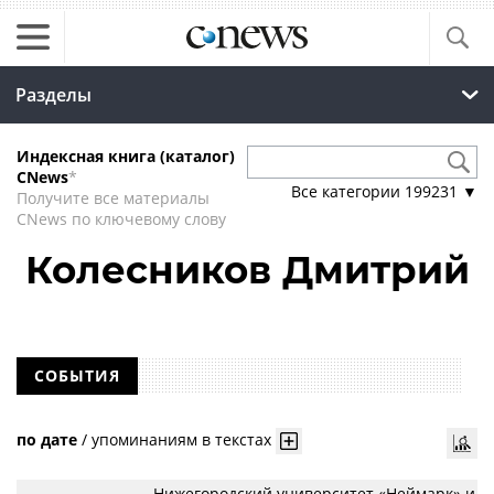
Разделы
Индексная книга (каталог)
CNews
*
Все категории
199231
▼
Получите все материалы
CNews по ключевому слову
Колесников Дмитрий
СОБЫТИЯ
по дате
/
упоминаниям в текстах
Нижегородский университет «Неймарк» и