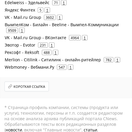
Edelweiss - Эдельвейс
71
1
Яндекс Финтех
5
1
VK - Mail.ru Group
3602
1
ВымпелКом - Билайн - Beeline - Вымпел-Коммуникации
9509
1
VK - Mail.ru Group - ВКонтакте
4964
1
Эвотор - Evotor
231
1
Рексофт - Reksoft
488
1
Merlion - Citilink - Ситилинк - онлайн-ритейлер
782
1
Webmoney - Вебмани.Ру
547
1
КОРОТКАЯ ССЫЛКА
* Страница-профиль компании, системы (продукта или
услуги), технологии, персоны и т.п. создается редактором
на основе анализа архива публикаций портала CNews.
Обрабатываются тексты всех редакционных разделов
(
новости
, включая "Главные новости",
статьи
,