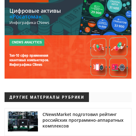
Цифровые активы
«Росатома».
Инфографика CNews
CNEWS ANALYTICS
Топ-10 сфер применения
квантовых компьютеров.
Инфографика CNews
ДРУГИЕ МАТЕРИАЛЫ РУБРИКИ
CNewsMarket подготовил рейтинг
российских программно-аппаратных
комплексов