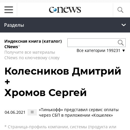
Разделы
Индексная книга (каталог)
CNews
*
Все категории
199231
▼
Получите все материалы
CNews по ключевому слову
Колесников Дмитрий
+
Хромов Сергей
«Тинькофф» представил сервис оплаты
04.06.2021
через СБП в приложении «Кошелек»
* Страница-профиль компании, системы (продукта или