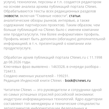
услуги), технологии, персоны и т.п. создается редактором
на основе анализа архива публикаций портала CNews.
Обрабатываются тексты всех редакционных разделов
(
новости
, включая "Главные новости",
статьи
,
аналитические обзоры рынков, интервью, а также
содержание партнёрских проектов). Таким образом, чем
больше публикаций на CNews было с именем компании
или продукта/услуги, тем более информативен профиль.
Профиль может быть дополнен (обогащен) дополнительной
информацией, в т.ч. презентацией о компании или
продукте/услуге.
Обработан архив публикаций портала CNews.ru c 11.1998
до 08.2026 годы.
Ключевых фраз выявлено - 1463328, в очереди разбора -
724413.
Создано именных указателей - 199231.
Редакция Индексной книги CNews -
book@cnews.ru
Читатели CNews — это руководители и сотрудники одной
из самых успешных отраслей российской экономики:
индустрии информационных технологий. Ядро аудитории
составляют топ-менеджеры и технические специалисты
департаментов информатизации федеральных и