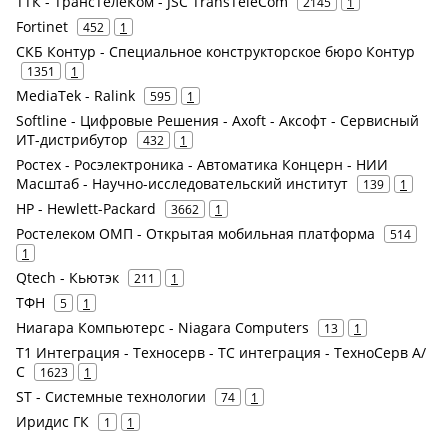
ТТК - ТрансТелеКом - JSC TransTeleCom
2145
1
Fortinet
452
1
СКБ Контур - Специальное конструкторское бюро Контур
1351
1
MediaTek - Ralink
595
1
Softline - Цифровые Решения - Axoft - Аксофт - Сервисный
ИТ-дистрибутор
432
1
Ростех - Росэлектроника - Автоматика Концерн - НИИ
Масштаб - Научно-исследовательский институт
139
1
HP - Hewlett-Packard
3662
1
Ростелеком ОМП - Открытая мобильная платформа
514
1
Qtech - Кьютэк
211
1
ТФН
5
1
Ниагара Компьютерс - Niagara Computers
13
1
Т1 Интеграция - Техносерв - ТС интеграция - ТехноСерв А/
С
1623
1
ST - Системные технологии
74
1
Иридис ГК
1
1