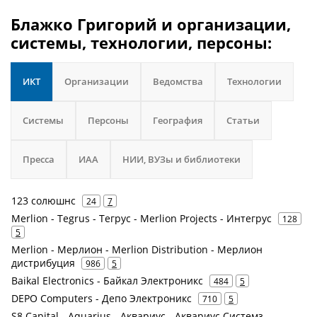
Блажко Григорий и организации,
системы, технологии, персоны:
ИКТ
Организации
Ведомства
Технологии
Системы
Персоны
География
Статьи
Пресса
ИАА
НИИ, ВУЗы и библиотеки
123 солюшнс
24
7
Merlion - Tegrus - Тегрус - Merlion Projects - Интегрус
128
5
Merlion - Мерлион - Merlion Distribution - Мерлион
дистрибуция
986
5
Baikal Electronics - Байкал Электроникс
484
5
DEPO Computers - Депо Электроникс
710
5
S8 Capital - Aquarius - Аквариус - Аквариус Системз