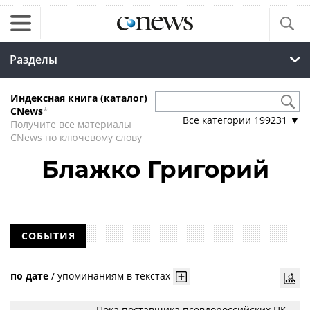
Разделы
Индексная книга (каталог)
CNews
*
Все категории
199231
▼
Получите все материалы
CNews по ключевому слову
Блажко Григорий
СОБЫТИЯ
по дате
/
упоминаниям в текстах
Пока поставщика псевдороссийских ПК