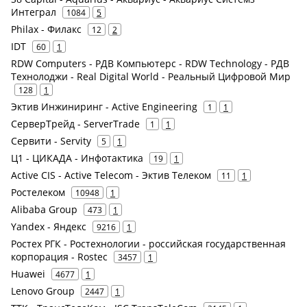
Интеграл
1084
5
Philax - Филакс
12
2
IDT
60
1
RDW Computers - РДВ Компьютерс - RDW Technology - РДВ
Технолоджи - Real Digital World - Реальный Цифровой Мир
128
1
Эктив Инжиниринг - Active Engineering
1
1
СерверТрейд - ServerTrade
1
1
Сервити - Servity
5
1
Ц1 - ЦИКАДА - Инфотактика
19
1
Active CIS - Active Telecom - Эктив Телеком
11
1
Ростелеком
10948
1
Alibaba Group
473
1
Yandex - Яндекс
9216
1
Ростех РГК - Ростехнологии - российская государственная
корпорация - Rostec
3457
1
Huawei
4677
1
Lenovo Group
2447
1