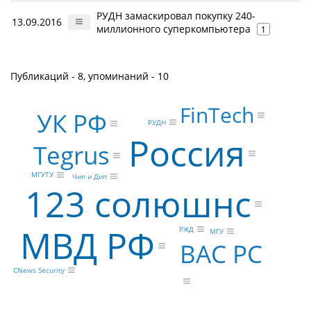
РУДН замаскировал покупку 240-
13.09.2016
миллионного суперкомпьютера
1
Публикаций - 8, упоминаний - 10
FinTech
УК РФ
РУДН
Россия
Tegrus
МГУТУ
Чип и Дип
123 солюшнс
МВД РФ
РЖД
МГУ
ВАС РС
CNews Security