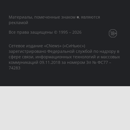
Материалы, помеченные знаком ■, являются
рекламой
Все права защищены © 1995 – 2026
Сетевое издание «CNews» («СиНьюс»)
зарегистрировано Федеральной службой по надзору в
сфере связи, информационных технологий и массовых
коммуникаций 09.11.2018 за номером Эл № ФС77 –
74283