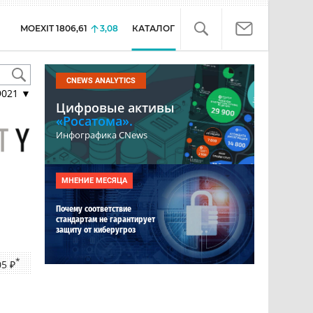
MOEXIT
1806,61
3,08
КАТАЛОГ
CNEWS ANALYTICS
9021
▼
Цифровые активы
«Росатома».
Инфографика CNews
МНЕНИЕ МЕСЯЦА
Почему соответствие
стандартам не гарантирует
защиту от киберугроз
*
05 ₽