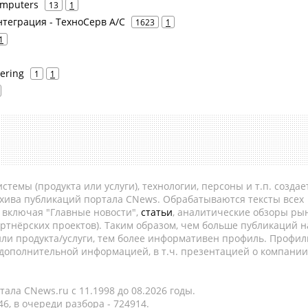
omputers
13
1
нтеграция - ТехноСерв А/С
1623
1
1
ering
1
1
темы (продукта или услуги), технологии, персоны и т.п. создае
рхива публикаций портала CNews. Обрабатываются тексты всех
, включая "Главные новости",
статьи
, аналитические обзоры рын
ртнёрских проектов). Таким образом, чем больше публикаций н
ли продукта/услуги, тем более информативен профиль. Профил
 дополнительной информацией, в т.ч. презентацией о компании
ала CNews.ru c 11.1998 до 08.2026 годы.
6, в очереди разбора - 724914.