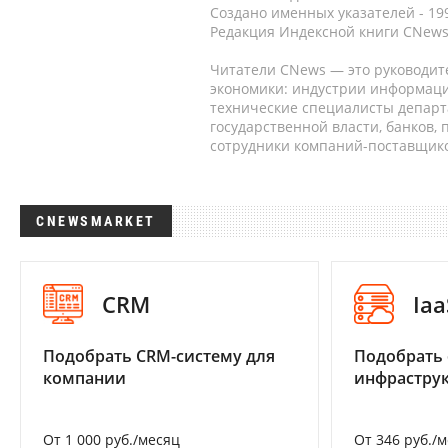
Создано именных указателей - 19
Редакция Индексной книги CNews
Читатели CNews — это руководит
экономики: индустрии информаци
технические специалисты депар
государственной власти, банков,
сотрудники компаний-поставщико
CNEWSMARKET
CRM
Iaa
Подобрать CRM-систему для
Подобрать
компании
инфраструк
От 1 000 руб./месяц
От 346 руб./