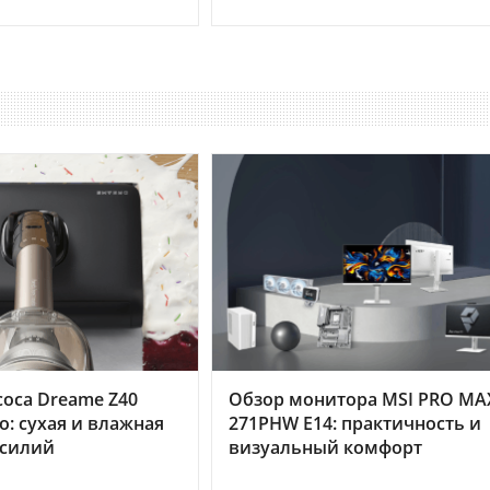
оса Dreame Z40
Обзор монитора MSI PRO MA
o: сухая и влажная
271PHW E14: практичность и
усилий
визуальный комфорт