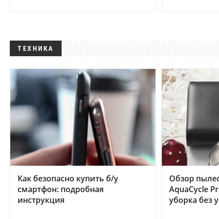
ТЕХНИКА
Как безопасно купить б/у
Обзор пылес
смартфон: подробная
AquaCycle Pr
инструкция
уборка без 