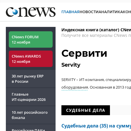
ГЛАВНАЯ
НОВОСТИ
АНАЛИТИКА
КО
Индексная книга (каталог) CNe
Получите все материалы CNews п
CNews FORUM
12 ноября
Сервити
CNews AWARDS
12 ноября
Servity
30 лет рынку ERP
SERVITY – ИТ-компания, специализир
в России
оборудования
. Основанная в 2013 го
Главные
ИТ-сценарии
2026
СУДЕБНЫЕ ДЕЛА
10 лет российского
бэкапа
Судебные дела (35) на сумму 
Российские ПАКи