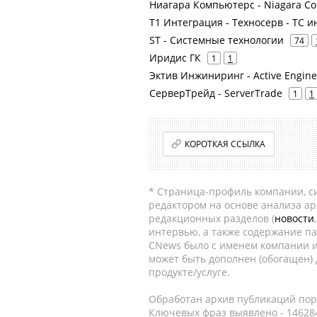
Ниагара Компьютерс - Niagara C
Т1 Интеграция - Техносерв - ТС и
ST - Системные технологии
74
Иридис ГК
1
1
Эктив Инжиниринг - Active Engine
СерверТрейд - ServerTrade
1
1
КОРОТКАЯ ССЫЛКА
* Страница-профиль компании, сис
редактором на основе анализа а
редакционных разделов (
новости
интервью, а также содержание па
CNews было с именем компании и
может быть дополнен (обогащен)
продукте/услуге.
Обработан архив публикаций порт
Ключевых фраз выявлено - 146284