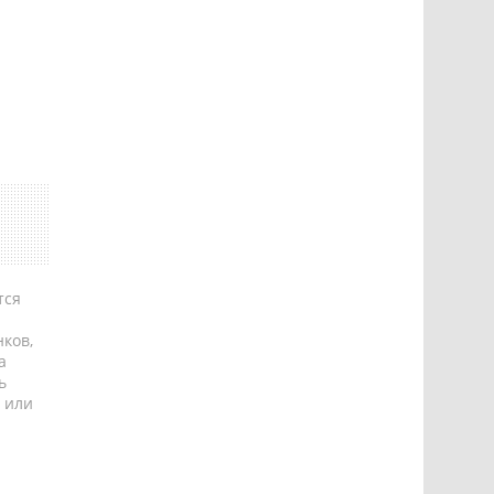
тся
ков,
а
ь
 или