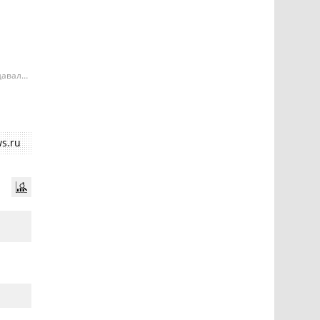
давала
е может
ий
s.ru