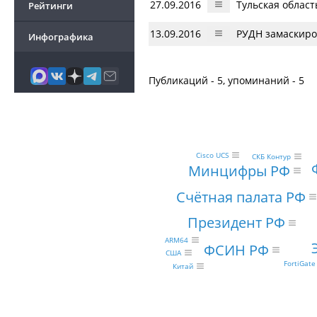
27.09.2016
Тульская облас
Рейтинги
13.09.2016
РУДН замаскиро
Инфографика
Публикаций - 5, упоминаний - 5
Cisco UCS
СКБ Контур
Минцифры РФ
Счётная палата РФ
Президент РФ
ARM64
ФСИН РФ
США
FortiGat
Китай