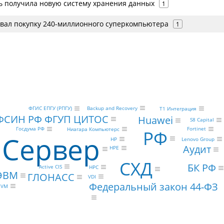
ть получила новую систему хранения данных
1
вал покупку 240-миллионного суперкомпьютера
1
Backup and Recovery
ФГИС ЕПГУ (РПГУ)
Т1 Интеграция
ФСИН РФ ФГУП ЦИТОС
Huawei
S8 Capital
Госдума РФ
Fortinet
Ниагара Компьютерс
РФ
Сервер
HP
Lenovo Group
Аудит
HPE
СХД
БК РФ
Active CIS
HPC
ЭВМ
ГЛОНАСС
VDI
Федеральный закон 44-ФЗ
e VM