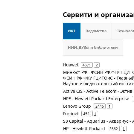
Сервити и организа
ИКТ
Ведомства
Техноло
НИИ, ВУЗы и библиотеки
Huawei
4671
2
Минюст РФ - ФСИН РФ ФГУП ЦИТОС
ФСИН РФ ФКУ ГЦИТОиС - Главный 
Научно-иследовательский инсти
Active CIS - Active Telecom - Экти
HPE - Hewlett Packard Enterprise
Lenovo Group
2446
1
Fortinet
452
1
S8 Capital - Aquarius - Аквариус 
HP - Hewlett-Packard
3662
1