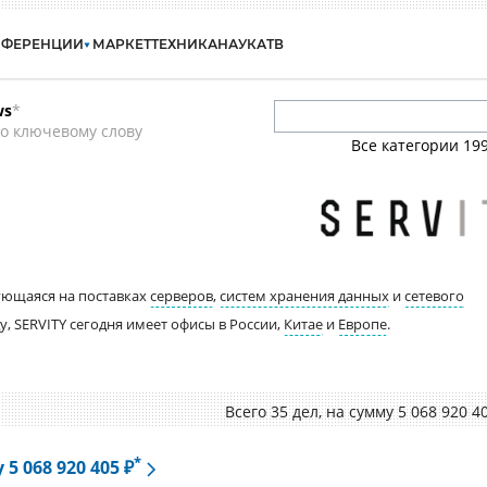
НФЕРЕНЦИИ
МАРКЕТ
ТЕХНИКА
НАУКА
ТВ
ws
*
о ключевому слову
Все категории
19
ующаяся на поставках
серверов
,
систем хранения данных
и
сетевого
ду, SERVITY сегодня имеет офисы в России,
Китае
и
Европе
.
Всего 35 дел, на cумму 5 068 920 4
*
5 068 920 405 ₽