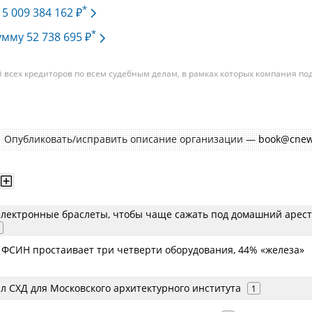
*
 5 009 384 162 ₽
*
умму 52 738 695 ₽
всех кредиторов по всем судебным делам, в рамках которых компания по
изациям. При этом, общая сумма требований всех кредиторов по делу
требования одного конкретного кредитора, кредиторов в одном таком дел
умм требований одних могут быть больше или меньше размеров требован
Опубликовать/исправить описание организации —
book@cnew
лектронные браслеты, чтобы чаще сажать под домашний арест
а ФСИН простаивает три четверти оборудования, 44% «железа»
л СХД для Московского архитектурного института
1