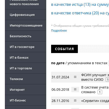
в качестве истца (13) на сумму
нового поколения
в качестве ответчика (20) на с
Цифровизация
Импортозамещение
* Отображена общая сумма требований 
требования к своим должникам — орган
Подробнее
о банкротстве не тождественна сумме 
Безопасность
быть несколько десятков, а размеры с
других кредиторов.
ИТ в госсекторе
СОБЫТИЯ
ИТ в банках
по дате
/
упоминаниям в текстах
ИТ в торговле
ФСИН улучшит э
31.07.2024
Телеком
вместо СИЗО
1
В системе учет
06.09.2018
Интернет
сломано
1
ИТ-бизнес
28.11.2016
«Сервити» созда