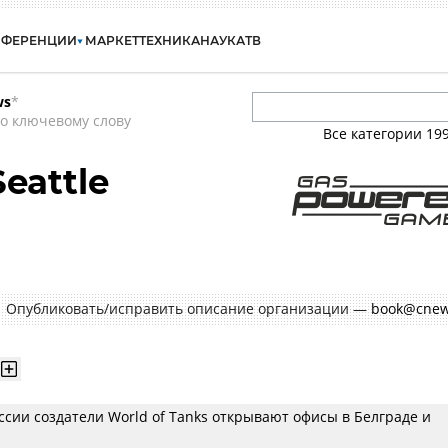
НФЕРЕНЦИИ
МАРКЕТ
ТЕХНИКА
НАУКА
ТВ
ws
*
о ключевому слову
Все категории
19
eattle
Опубликовать/исправить описание организации —
book@cnew
сии создатели World of Tanks открывают офисы в Белграде и