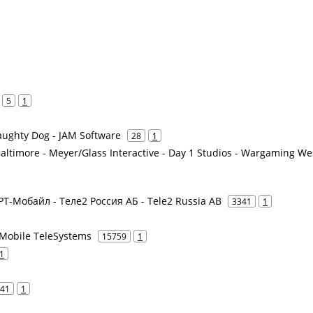
5
1
aughty Dog - JAM Software
28
1
timore - Meyer/Glass Interactive - Day 1 Studios - Wargaming We
 РТ-Мобайл - Теле2 Россия АБ - Tele2 Russia AB
3341
1
Mobile TeleSystems
15759
1
1
41
1