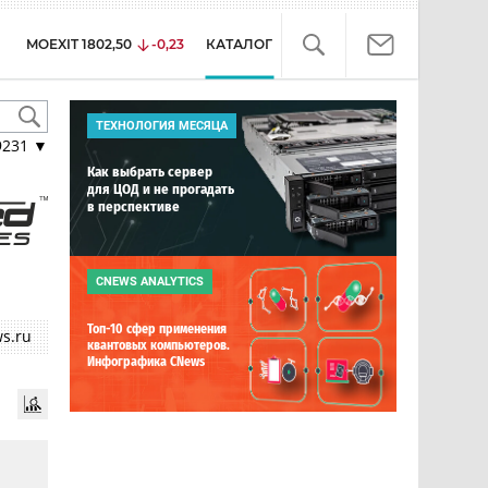
MOEXIT
1802,50
-0,23
КАТАЛОГ
ТЕХНОЛОГИЯ МЕСЯЦА
9231
▼
Как выбрать сервер
для ЦОД и не прогадать
в перспективе
CNEWS ANALYTICS
Топ-10 сфер применения
s.ru
квантовых компьютеров.
Инфографика CNews