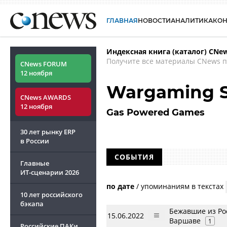
ГЛАВНАЯ
НОВОСТИ
АНАЛИТИКА
КО
Индексная книга (каталог) CNe
Получите все материалы CNews п
CNews FORUM
12 ноября
Wargaming S
CNews AWARDS
12 ноября
Gas Powered Games
30 лет рынку ERP
в России
СОБЫТИЯ
Главные
ИТ-сценарии
2026
по дате
/
упоминаниям в текстах
10 лет российского
бэкапа
Бежавшие из Рос
15.06.2022
Варшаве
1
Российские ПАКи