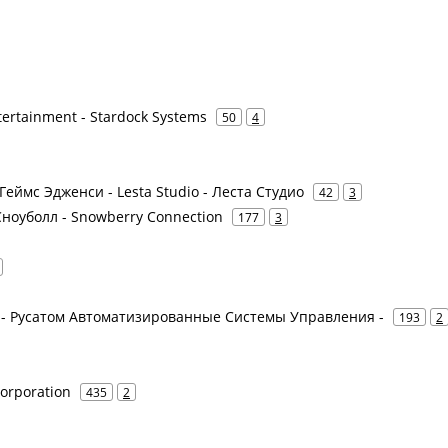
tertainment - Stardock Systems
50
4
Геймс Эдженси - Lesta Studio - Леста Студио
42
3
 Сноуболл - Snowberry Connection
177
3
У - Русатом Автоматизированные Системы Управления -
193
2
orporation
435
2