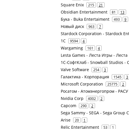
Square Enix
215
21
Obsidian Entertainment
81
13
Бука - Buka Entertaiment
493
9
Новый диск
963
7
Stardock Corporation - Stardock En
1С
9594
4
Wargaming
161
4
Lesta Games - Леста Игры - Леста 
1С-СофтКлаб - Snowball Studios -
Valve Software
254
3
Галактика - Корпорация
1545
3
Microsoft Corporation
25775
2
Росатом - Атомэнергопром - РАС
Nvidia Corp
4002
2
Capcom
290
2
Sega Sammy - SEGA - Sega Group C
Arise
20
1
Relic Entertainment
53
1