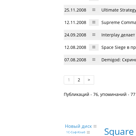
25.11.2008
Ultimate Strateg
12.11.2008
Supreme Comma
24.09.2008
Interplay делае
12.08.2008
Space Siege в п
07.08.2008
Demigod: Скри
1
2
>
Публикаций - 76, упоминаний - 77
Новый диск
Square 
1С-СофтКлаб