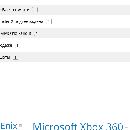
y Pack в печати
1
nder 2 подтверждена
1
т ММО по Fallout
1
родаже
1
ншоты
1
Enix
Microsoft Xbox 360