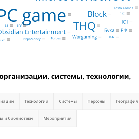
PC game
Lesta Games
Block
1С
THQ
IOI
E3
БГУ
РФ
Бука
Obsidian Entertainment
Wargaming
IGN
Forbes
ИгроMoney
tion
 организации, системы, технологии,
циации
Технологии
Системы
Персоны
География
ы и библиотеки
Мероприятия