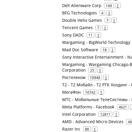
Dell Alienware Corp
149
1
BFG Technologies
4
1
Double Helix Games
7
1
Tencent Games
7
1
Sony DADC
11
1
Wargaming - BigWorld Technology
Mad Doc Software
18
1
Sony Interactive Entertainment - N
Wargaming - Wargaming Chicago-Bal
Corporation
25
1
Ростелеком
10948
1
Т2 - Т2 Мобайл - Т2 РТК Холдинг -
МегаФон
10742
1
МТС - Мобильные ТелеСистемы - 
Meta Platforms - Facebook
4621
Intel Corporation
12811
1
AMD - Advanced Micro Devices
46
Razer Inc
88
1