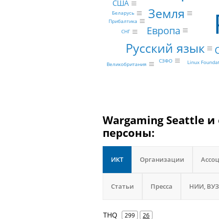
США
Земля
Беларусь
Прибалтика
Европа
СНГ
Русский язык
СЗФО
Linux Founda
Великобритания
Wargaming Seattle и
персоны:
ИКТ
Организации
Ассо
Статьи
Пресса
НИИ, ВУЗ
THQ
299
26