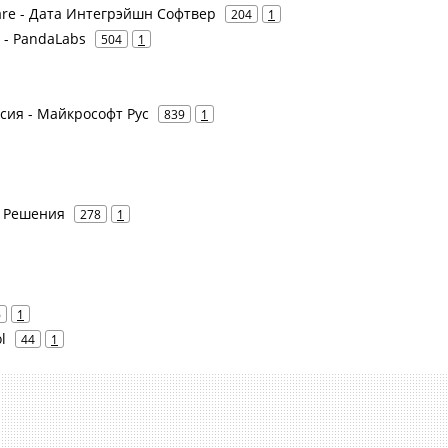
tware - Дата Интегрэйшн Софтвер
204
1
e - PandaLabs
504
1
ссия - Майкрософт Рус
839
1
е Решения
278
1
6
1
l
44
1