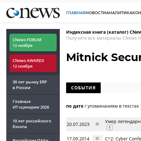
ГЛАВНАЯ
НОВОСТИ
АНАЛИТИКА
КО
Индексная книга (каталог) CNe
Получите все материалы CNews п
CNews FORUM
12 ноября
Mitnick Secur
CNews AWARDS
12 ноября
30 лет рынку ERP
в России
СОБЫТИЯ
Главные
по дате
/
упоминаниям в текстах
ИТ-сценарии
2026
10 лет российского
Умер легендарн
20.07.2023
бэкапа
1
17.09.2014
C^2: Cyber Conf
Российские ПАКи