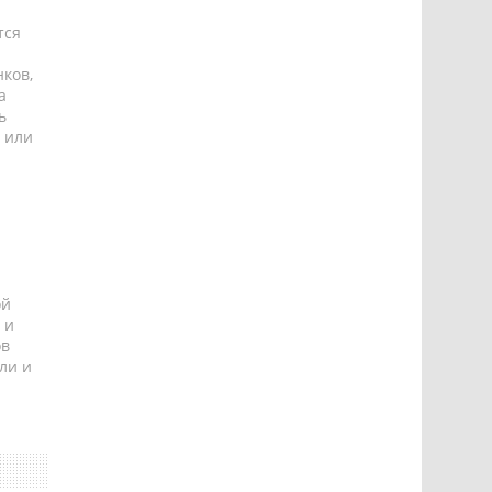
тся
ков,
а
ь
 или
ой
 и
ов
ли и