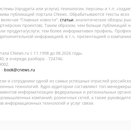
темы (продукта или услуги), технологии, персоны и т.п. создае
рхива публикаций портала CNews. Обрабатываются тексты всех
, включая "Главные новости",
статьи
, аналитические обзоры рын
ртнёрских проектов). Таким образом, чем больше публикаций н
ли продукта/услуги, тем более информативен профиль. Профил
 дополнительной информацией, в т.ч. презентацией о компании
ала CNews.ru c 11.1998 до 08.2026 годы.
0, в очереди разбора - 724746.
9002.
 -
book@cnews.ru
ели и сотрудники одной из самых успешных отраслей российск
онных технологий. Ядро аудитории составляют топ-менеджеры
таментов информатизации федеральных и региональных орган
 промышленных компаний, розничных сетей, а также руководите
в информационных технологий и услуг связи.