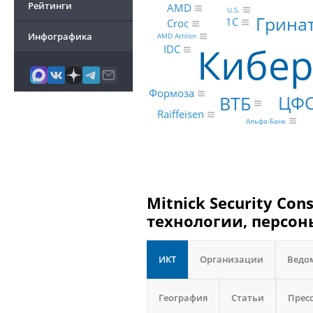
Рейтинги
AMD
U.S.
Грина
1С
Croc
Инфографика
AMD Athlon
Кибер
IDC
Формоза
ЦФ
ВТБ
Raiffeisen
Альфа-Банк
Mitnick Security Con
технологии, персон
ИКТ
Организации
Ведо
География
Статьи
Прес