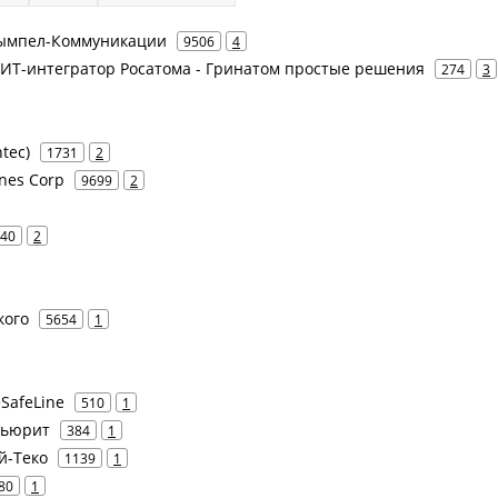
 Вымпел-Коммуникации
9506
4
- ИТ-интегратор Росатома - Гринатом простые решения
274
3
tec)
1731
2
ines Corp
9699
2
40
2
кого
5654
1
eSafeLine
510
1
екьюрит
384
1
Ай-Теко
1139
1
80
1