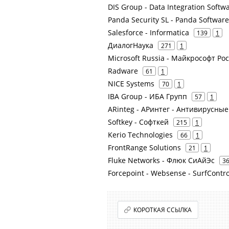
DIS Group - Data Integration Sof
Panda Security SL - Panda Softwar
Salesforce - Informatica
139
1
ДиалогНаука
271
1
Microsoft Russia - Майкрософт Ро
Radware
61
1
NICE Systems
70
1
IBA Group - ИБА Групп
57
1
ARinteg - АРинтег - Антивирусны
Softkey - Софткей
215
1
Kerio Technologies
66
1
FrontRange Solutions
21
1
Fluke Networks - Флюк СиАйЭс
3
Forcepoint - Websense - SurfContro
КОРОТКАЯ ССЫЛКА