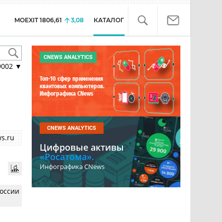
MOEXIT
1806,61
3,08
КАТАЛОГ
CNEWS ANALYTICS
9002
▼
Топ-10 сфер применения
квантовых компьютеров.
Инфографика CNews
CNEWS ANALYTICS
s.ru
Цифровые активы
«Росатома».
Инфографика CNews
России