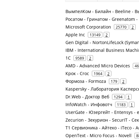
ВымпелКом - Билайн - Beeline -
Росатом - Гринатом - Greenatom 
Microsoft Corporation
25770
2
Apple Inc
13149
2
Gen Digital - NortonLifeLock (Syman
IBM - International Business Mach
1С
9589
2
AMD - Advanced Micro Devices
46
Крок - Croc
1964
2
Формоза - Formoza
179
2
Kaspersky - Лаборатория Касперс
Dr.Web - Доктор Веб
1294
1
InfoWatch - Инфовотч
1183
1
UserGate - Юзергейт - Entensys - 
Zecurion - Зекурион - SecurIT - С
Т1 Сервионика - Айтеко - iTeco - 
OpenText - Micro Focus - Novell
8