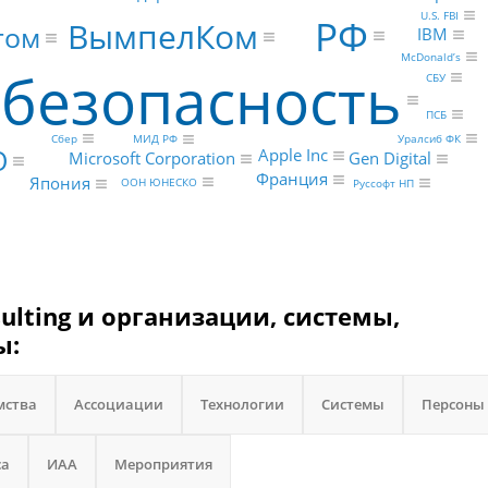
U.S. FBI
РФ
ВымпелКом
том
IBM
McDonald’s
безопасность
СБУ
ПСБ
Уралсиб ФК
Сбер
МИД РФ
О
Apple Inc
Microsoft Corporation
Gen Digital
Франция
Япония
ООН ЮНЕСКО
Руссофт НП
sulting и организации, системы,
ы:
мства
Ассоциации
Технологии
Системы
Персоны
са
ИАА
Мероприятия