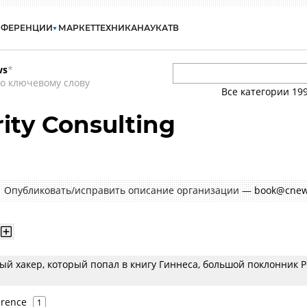
НФЕРЕНЦИИ
МАРКЕТ
ТЕХНИКА
НАУКА
ТВ
ws
*
о ключевому слову
Все категории
19
ity Consulting
Опубликовать/исправить описание организации —
book@cnew
ый хакер, который попал в книгу Гиннеса, большой поклонник 
erence
1