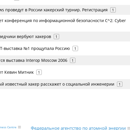
s проведут в России хакерский турнир. Регистрация
1
ет конференция по информационной безопасности C^2: Cyber
ведчики вербуют хакеров
1
Т-выставка №1 прощупала Россию
1
ся выставка Interop Moscow 2006
1
ет Кевин Митник
1
ый известный хакер расскажет о социальной инженерии
1
Федеральное агентство по атомной энергии
iness Centre