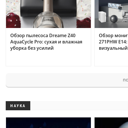
Обзор пылесоса Dreame Z40
Обзор мони
AquaCycle Pro: сухая и влажная
271PHW E14:
уборка без усилий
визуальный
ПО
НАУКА