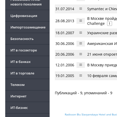
нового поколения
31.07.2014
Symantec и CNew
Цифровизация
В Москве пройд
28.08.2013
Challenge
1
Импортозамещение
18.01.2007
Украинские раз
Безопасность
30.06.2006
Американская И
ИТ в госсекторе
20.06.2006
21 июня откроет
ИТ в банках
12.01.2006
В Москву приед
ИТ в торговле
19.01.2005
10 февраля сам
Телеком
Публикаций - 9, упоминаний - 9
Интернет
ИТ-бизнес
Radisson Blu Slavyanskaya Hotel and Bus