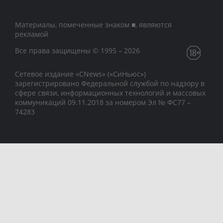
Материалы, помеченные знаком ■, являются
рекламой
Все права защищены © 1995 – 2026
Сетевое издание «CNews» («СиНьюс»)
зарегистрировано Федеральной службой по надзору в
сфере связи, информационных технологий и массовых
коммуникаций 09.11.2018 за номером Эл № ФС77 –
74283