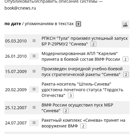
Опубликовать/исправить описание системы —
book@cnews.ru
по дате
/
упоминаниям в текстах
РПКСН "Тула" произвёл успешный запуск
05.03.2010
БР Р-29РМУ2 "Синева"
2
Модернизированная АПЛ "Карелия"
26.01.2010
принята в боевой состав ВМФ России
2
Произведен очередной учебно-боевой
15.07.2009
пуск стратегической ракеты "Синева"
2
Ракета-носитель "Штиль-Синева"
20.02.2009
удостоена почетного статуса "Гордость
Отечества"
3
ВМФ России осуществил пуск МБР
25.12.2007
"Синева"
2
Ракетный комплекс «Синева» принят на
24.07.2007
вооружение ВМФ
2