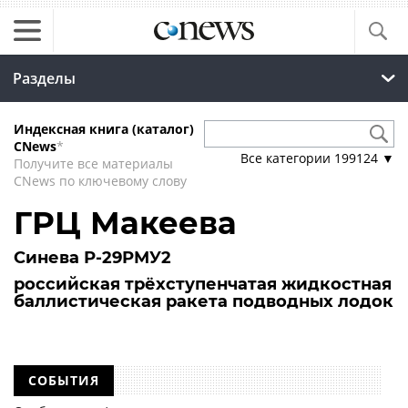
Разделы
Индексная книга (каталог)
CNews
*
Все категории
199124
▼
Получите все материалы
CNews по ключевому слову
ГРЦ Макеева
Синева Р-29РМУ2
российская трёхступенчатая жидкостная
баллистическая ракета подводных лодок
СОБЫТИЯ