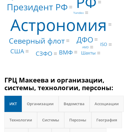
РФ
Президент РФ
Yandex
Астрономия
ДФО
Северный флот
ISO
AMD
США
ВМФ
СЗФО
Шахты
ГРЦ Макеева и организации,
системы, технологии, персоны:
ИКТ
Организации
Ведомства
Ассоциации
Технологии
Системы
Персоны
География