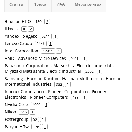
Статьи
Пресса
ИАА
Мероприятия
Эшелон НПО
150
2
Шахты
0
2
Yandex - Яндекс
9211
1
Lenovo Group
2446
1
Intel Corporation
12811
1
AMD - Advanced Micro Devices
4641
1
Panasonic Corporation - Matsushita Electric Industrial -
Miyazaki Matsushita Electric Industrial
2692
1
Samsung - Harman Kardon - Harman Multimedia - Harman
International Industries
332
1
Innolux Corporation - Pioneer Corporation - Pioneer
Electronics - Pioneer Computers
438
1
Nvidia Corp
4002
1
Nikon
646
1
Fostergroup
52
1
Ракурс НПФ
176
1