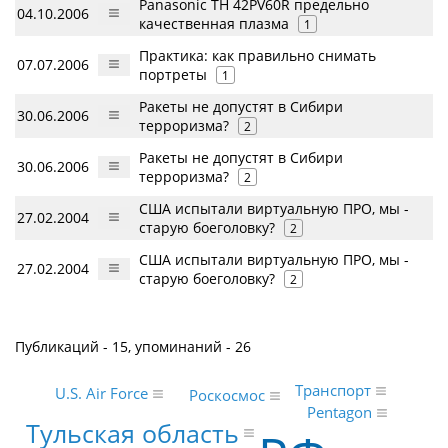
Panasonic TH 42PV60R предельно
04.10.2006
качественная плазма
1
Практика: как правильно снимать
07.07.2006
портреты
1
Ракеты не допустят в Сибири
30.06.2006
терроризма?
2
Ракеты не допустят в Сибири
30.06.2006
терроризма?
2
США испытали виртуальную ПРО, мы -
27.02.2004
старую боеголовку?
2
США испытали виртуальную ПРО, мы -
27.02.2004
старую боеголовку?
2
Публикаций - 15, упоминаний - 26
Транспорт
U.S. Air Force
Роскосмос
Pentagon
Тульская область