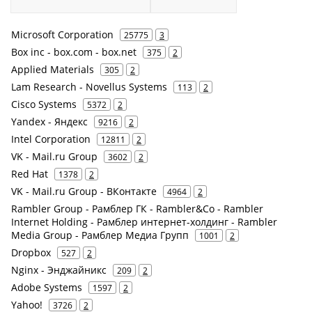
Microsoft Corporation
25775
3
Box inc - box.com - box.net
375
2
Applied Materials
305
2
Lam Research - Novellus Systems
113
2
Cisco Systems
5372
2
Yandex - Яндекс
9216
2
Intel Corporation
12811
2
VK - Mail.ru Group
3602
2
Red Hat
1378
2
VK - Mail.ru Group - ВКонтакте
4964
2
Rambler Group - Рамблер ГК - Rambler&Co - Rambler
Internet Holding - Рамблер интернет-холдинг - Rambler
Media Group - Рамблер Медиа Групп
1001
2
Dropbox
527
2
Nginx - Энджайникс
209
2
Adobe Systems
1597
2
Yahoo!
3726
2