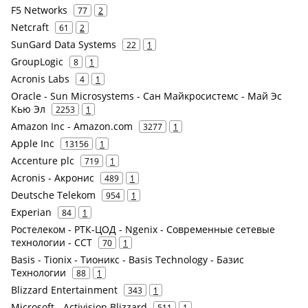
F5 Networks
77
2
Netcraft
61
2
SunGard Data Systems
22
1
GroupLogic
8
1
Acronis Labs
4
1
Oracle - Sun Microsystems - Сан Майкросистемс - Май Эс
Кью Эл
2253
1
Amazon Inc - Amazon.com
3277
1
Apple Inc
13156
1
Accenture plc
719
1
Acronis - Акронис
489
1
Deutsche Telekom
954
1
Experian
84
1
Ростелеком - РТК-ЦОД - Ngenix - Современные сетевые
технологии - ССТ
70
1
Basis - Tionix - Тионикс - Basis Technology - Базис
Технологии
88
1
Blizzard Entertainment
343
1
Microsoft - Activision Blizzard
511
1