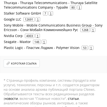
Thuraya - Thuraya Telecommunications - Thuraya Satellite
Telecommunications Company - Турайя
80
1
Stalker Software GmbH
7
1
Google LLC
12691
1
Sony Mobile - Mobile Communications Business Group - Sony
Ericsson - Сони Мобайл Коммюникейшнз Рус
1268
1
Nvidia Corp
4003
1
Seagate - Maxtor
146
1
Plastic Logic - Пластик Лоджик - Polymer Vision
53
1
КОРОТКАЯ ССЫЛКА
* Страница-профиль компании, системы (продукта или
услуги), технологии, персоны и т.п. создается редактором
на основе анализа архива публикаций портала CNews.
Обрабатываются тексты всех редакционных разделов
(
новости
, включая "Главные новости",
статьи
,
аналитические обзоры рынков, интервью, а также