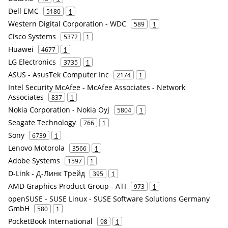
Dell EMC
5180
1
Western Digital Corporation - WDC
589
1
Cisco Systems
5372
1
Huawei
4677
1
LG Electronics
3735
1
ASUS - AsusTek Computer Inc
2174
1
Intel Security McAfee - McAfee Associates - Network
Associates
837
1
Nokia Corporation - Nokia Oyj
5804
1
Seagate Technology
766
1
Sony
6739
1
Lenovo Motorola
3566
1
Adobe Systems
1597
1
D-Link - Д-Линк Трейд
395
1
AMD Graphics Product Group - ATI
973
1
openSUSE - SUSE Linux - SUSE Software Solutions Germany
GmbH
580
1
PocketBook International
98
1