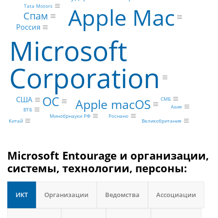
Apple Mac
Tata Motors
Спам
Россия
Microsoft
Corporation
ОС
США
СМБ
Apple macOS
Азия
ВТБ
Минобрнауки РФ
Роснано
Китай
Великобритания
Microsoft Entourage и организации,
системы, технологии, персоны:
ИКТ
Организации
Ведомства
Ассоциации