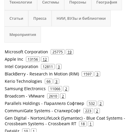
Технологии
Системы
Персоны
География
Статьи
Пресса
НИИ, ВУЗы и библиотеки
Мероприятия
Microsoft Corporation
25775
19
Apple Inc
13156
12
Intel Corporation
12811
3
BlackBerry - Research In Motion (RIM)
1597
3
Kerio Technologies
66
3
Samsung Electronics
11066
2
Broadcom - VMware
2610
2
Parallels Holdings - Параллелз Софтвер
532
2
CommuniGate Systems - СталкерСофт
223
2
Gen Digital - NortonLifeLock (Symantec) - Blue Coat Systems -
Crossbeam Systems - Crossbeam RT
18
1
DataViz
10
1