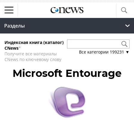
Разделы
Индексная книга (каталог)
CNews
*
Все категории
199231
▼
Получите все материалы
CNews по ключевому слову
Microsoft Entourage