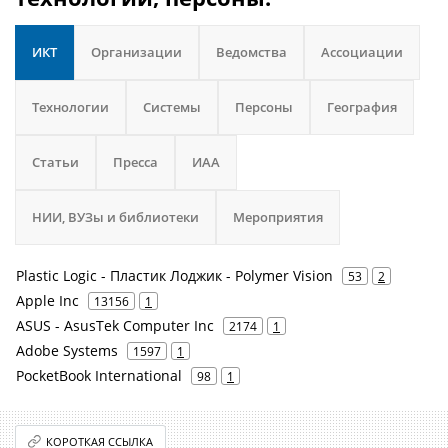
ИКТ
Организации
Ведомства
Ассоциации
Технологии
Системы
Персоны
География
Статьи
Пресса
ИАА
НИИ, ВУЗы и библиотеки
Мероприятия
Plastic Logic - Пластик Лоджик - Polymer Vision
53
2
Apple Inc
13156
1
ASUS - AsusTek Computer Inc
2174
1
Adobe Systems
1597
1
PocketBook International
98
1
КОРОТКАЯ ССЫЛКА