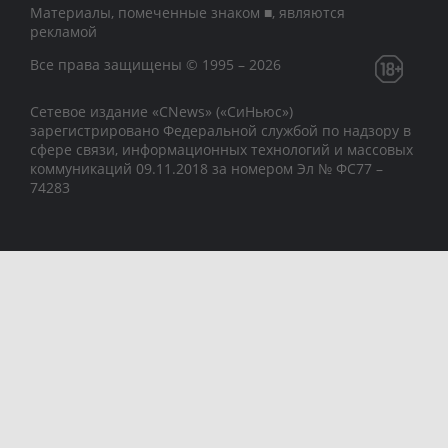
Материалы, помеченные знаком ■, являются
рекламой
Все права защищены © 1995 – 2026
Сетевое издание «CNews» («СиНьюс»)
зарегистрировано Федеральной службой по надзору в
сфере связи, информационных технологий и массовых
коммуникаций 09.11.2018 за номером Эл № ФС77 –
74283