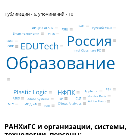
Публикаций - 6, упоминаний - 10
РАО
ФИЦТО ФГАНУ
Русский язык
РЭШ
Россия
Smart технологии
ОНФ
SaaS
EDUTech
ОПК
Intel Classmate PC
Образование
РБК
Plastic Logic
НФПК
Apple Inc
Nordea Bank
ASUS
СЦТ
ISP
Adobe Systems
Adobe Flash
CNews Analytics
МГУ
МИД РФ
РАН
РАНХиГС и организации, системы,
технологии, персоны: