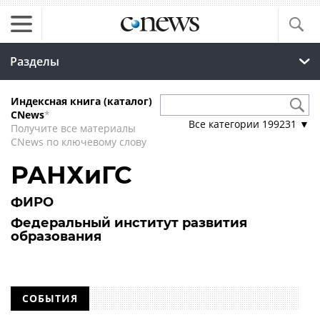
Разделы
Индексная книга (каталог)
CNews
*
Все категории
199231
▼
Получите все материалы
CNews по ключевому слову
РАНХиГС
ФИРО
Федеральный институт развития
образования
СОБЫТИЯ