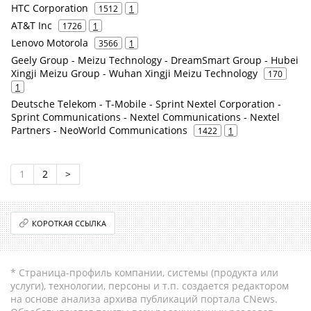
HTC Corporation
1512
1
AT&T Inc
1726
1
Lenovo Motorola
3566
1
Geely Group - Meizu Technology - DreamSmart Group - Hubei
Xingji Meizu Group - Wuhan Xingji Meizu Technology
170
1
Deutsche Telekom - T-Mobile - Sprint Nextel Corporation -
Sprint Communications - Nextel Communications - Nextel
Partners - NeoWorld Communications
1422
1
1
2
>
КОРОТКАЯ ССЫЛКА
* Страница-профиль компании, системы (продукта или
услуги), технологии, персоны и т.п. создается редактором
на основе анализа архива публикаций портала CNews.