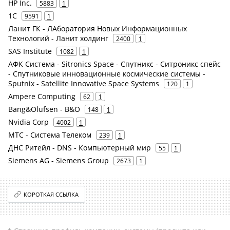
HP Inc.
5883
1
1С
9591
1
Ланит ГК - ЛАборатория Новых Информационных
Технологий - Ланит холдинг
2400
1
SAS Institute
1082
1
АФК Система - Sitronics Space - Спутникс - Ситроникс спейс
- Спутниковые инновационные космические системы -
Sputnix - Satellite Innovative Space Systems
120
1
Ampere Computing
62
1
Bang&Olufsen - B&O
148
1
Nvidia Corp
4002
1
МТС - Система Телеком
239
1
ДНС Ритейл - DNS - Компьютерный мир
55
1
Siemens AG - Siemens Group
2673
1
КОРОТКАЯ ССЫЛКА