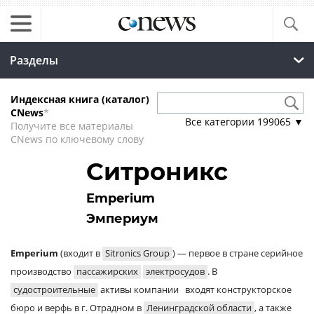
Разделы
Индексная книга (каталог)
CNews
*
Все категории
199065
▼
Получите все материалы
CNews по ключевому слову
Ситроникс
Emperium
Эмпериум
Emperium
(входит в
Sitronics Group
) — первое в стране серийное
производство
пассажирских
электросудов
. В
судостроительные
активы компании входят конструкторское
бюро и верфь в г. Отрадном в
Ленинградской области
, а также