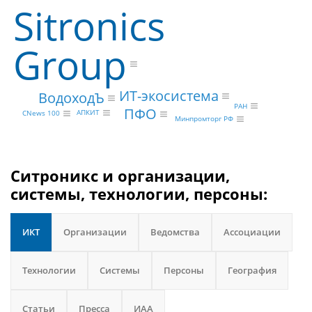
Sitronics
Group
ИТ-экосистема
ВодоходЪ
РАН
ПФО
АПКИТ
CNews 100
Минпромторг РФ
Ситроникс и организации,
системы, технологии, персоны:
ИКТ
Организации
Ведомства
Ассоциации
Технологии
Системы
Персоны
География
Статьи
Пресса
ИАА