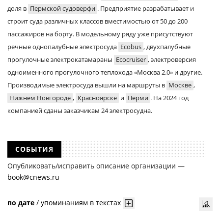
доля в
Пермской судоверфи
. Предприятие разрабатывает и
строит суда различных классов вместимостью от 50 до 200
пассажиров на борту. В модельному ряду уже присутствуют
речные однопалубные электросуда
Ecobus
, двухпалубные
прогулочные электрокатамараны
Ecocruiser
, электроверсия
одноименного прогулочного теплохода «Москва 2.0» и другие.
Производимые электросуда вышли на маршруты в
Москве
,
Нижнем Новгороде
,
Красноярске
и
Перми
. На 2024 год
компанией сданы заказчикам 24 электросудна.
СОБЫТИЯ
Опубликовать/исправить описание организации —
book@cnews.ru
по дате
/
упоминаниям в текстах