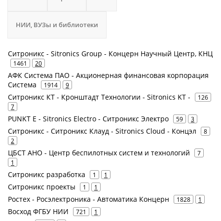
НИИ, ВУЗы и библиотеки
Ситроникс - Sitronics Group - Концерн Научный Центр, КНЦ
1461
20
АФК Система ПАО - Акционерная финансовая корпорация
Система
1914
9
Ситроникс КТ - Кронштадт Технологии - Sitronics KT -
126
7
PUNKT E - Sitronics Electro - Ситроникс Электро
59
3
Ситроникс - Ситроникс Клауд - Sitronics Cloud - Концэл
8
2
ЦБСТ АНО - Центр беспилотных систем и технологий
7
1
Ситроникс разработка
1
1
Ситроникс проекты
1
1
Ростех - Росэлектроника - Автоматика Концерн
1828
1
Восход ФГБУ НИИ
721
1