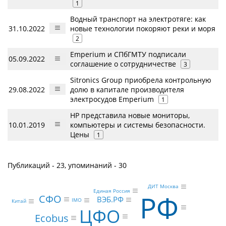
1
Водный транспорт на электротяге: как
31.10.2022
новые технологии покоряют реки и моря
2
Emperium и СПбГМТУ подписали
05.09.2022
соглашение о сотрудничестве
3
Sitronics Group приобрела контрольную
29.08.2022
долю в капитале производителя
электросудов Emperium
1
HP представила новые мониторы,
10.01.2019
компьютеры и системы безопасности.
Цены
1
Публикаций - 23, упоминаний - 30
ДИТ Москва
Единая Россия
РФ
СФО
ВЭБ.РФ
IMO
Китай
ЦФО
Ecobus