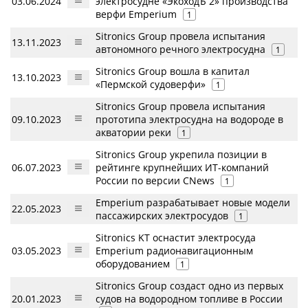
03.06.2024
электросудне «ЭкоходЪ 2» производства
верфи Emperium
1
Sitronics Group провела испытания
13.11.2023
автономного речного электросудна
1
Sitronics Group вошла в капитал
13.10.2023
«Пермской судоверфи»
1
Sitronics Group провела испытания
09.10.2023
прототипа электросудна на водороде в
акватории реки
1
Sitronics Group укрепила позиции в
06.07.2023
рейтинге крупнейших ИТ-компаний
России по версии CNews
1
Emperium разрабатывает новые модели
22.05.2023
пассажирских электросудов
1
Sitronics KT оснастит электросуда
03.05.2023
Emperium радионавигационным
оборудованием
1
Sitronics Group создаст одно из первых
20.01.2023
судов на водородном топливе в России