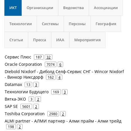
ИКТ
Организации
Ведомства
Ассоциации
Технологии
Системы
Персоны
География
Статьи
Пресса
ИАА
Мероприятия
Сервис Плюс
187
32
Oracle Corporation
7074
6
Diebold Nixdorf - Диболд Селф-Сервис СНГ - Wincor Nixdorf
- Винкор Никсдорф
162
4
Datamax
13
3
Технологии Будущего
169
3
Вятка-ЭКО
3
2
SAP SE
5601
2
Toshiba Corporation
2980
2
ALMI partner - АЛМИ партнер - Алми прайм - Алми трейд
198
2