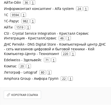
АйТи-Ойл
36
1
Информконтакт консалтинг - Alfa system
24
1
1С
9594
1
1С-Рарус
982
1
АйТи
1519
1
CSI - Crystal Service Integration - Кристалл Сервис
Интеграция - КристаллСервис
46
1
ДНС Ритейл - DNS Digital Store - Компьютерный центр ДНС
- сеть магазинов цифровой и бытовой техники - Кей
Компьютер-Центр - Технопоинт
220
1
Edelweiss - Эдельвейс
71
1
Компас
20
1
Летограф - Letograf
80
1
Amphora Group - Амфора Групп
22
1
КОРОТКАЯ ССЫЛКА