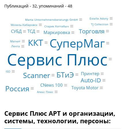
Публикаций - 32, упоминаний - 48
Estelle Adony
Marta Unternehmensberatungs GmbH
TJ Collection
Мозель-Хабаровск
Старик Хоттабыч
Торговля
ТСД
СУБД
Маркировка
СуперМаг
ККТ
Магнит
Лента
Сервис Плюс
ISO
БТиЭ
Scanner
Принтер
Auto-ID
CNews 100
Россия
Toyota Motor
Апекс Плюс
Сервис Плюс АРТ и организации,
системы, технологии, персоны: