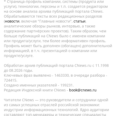
* Страница-профиль компании, системы (продукта или
услуги), технологии, персоны и т.п. создается редактором
на основе анализа архива публикаций портала CNews.
Обрабатываются тексты всех редакционных разделов
(
новости
, включая "Главные новости",
статьи
,
аналитические обзоры рынков, интервью, а также
содержание партнёрских проектов). Таким образом, чем
больше публикаций на CNews было с именем компании
или продукта/услуги, тем более информативен профиль.
Профиль может быть дополнен (обогащен) дополнительной
информацией, в т.ч. презентацией о компании или
продукте/услуге.
Обработан архив публикаций портала CNews.ru c 11.1998
до 08.2026 годы.
Ключевых фраз выявлено - 1463330, в очереди разбора -
724415.
Создано именных указателей - 199231.
Редакция Индексной книги CNews -
book@cnews.ru
Читатели CNews — это руководители и сотрудники одной
из самых успешных отраслей российской экономики:
индустрии информационных технологий. Ядро аудитории
составляют топ-менеджеры и технические специалисты