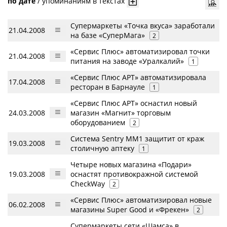
по дате
/
упоминаниям в текстах
Супермаркеты «Точка вкуса» заработали
21.04.2008
на базе «СуперМага»
2
«Сервис Плюс» автоматизировал точки
21.04.2008
питания на заводе «Уралкалий»
1
«Сервис Плюс АРТ» автоматизировала
17.04.2008
ресторан в Барнауле
1
«Сервис Плюс АРТ» оснастил новый
24.03.2008
магазин «Магнит» торговым
оборудованием
2
Система Sentry MM1 защитит от краж
19.03.2008
столичную аптеку
1
Четыре новых магазина «Подари»
19.03.2008
оснастят противокражной системой
CheckWay
2
«Сервис Плюс» автоматизировал новые
06.02.2008
магазины Super Good и «Фрекен»
2
Супермаркеты сети «Шамса» в