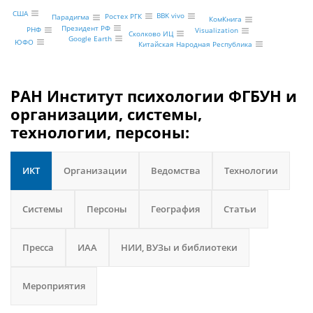
США
BBK vivo
Ростех РГК
Парадигма
КомКнига
Президент РФ
РНФ
Visualization
Сколково ИЦ
Google Earth
ЮФО
Китайская Народная Республика
РАН Институт психологии ФГБУН и
организации, системы,
технологии, персоны:
ИКТ
Организации
Ведомства
Технологии
Системы
Персоны
География
Статьи
Пресса
ИАА
НИИ, ВУЗы и библиотеки
Мероприятия