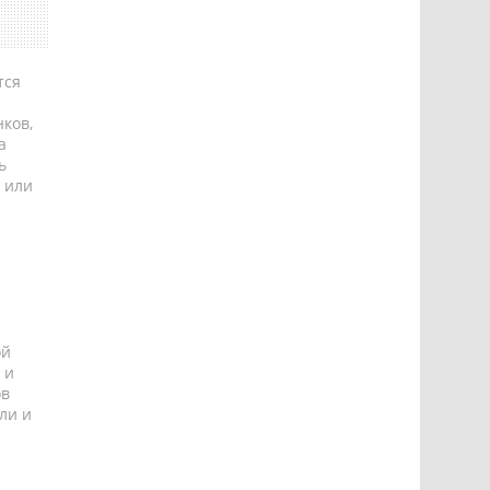
тся
ков,
а
ь
 или
ой
 и
ов
ли и