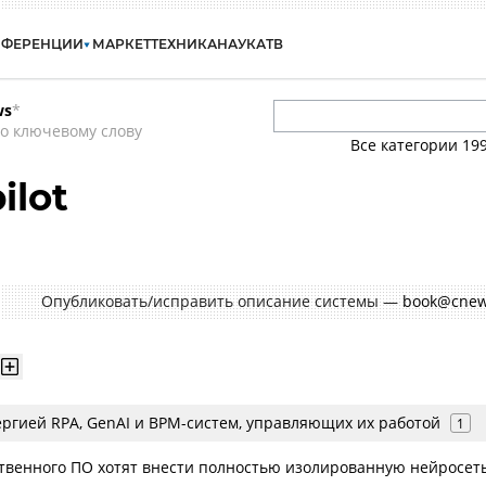
НФЕРЕНЦИИ
МАРКЕТ
ТЕХНИКА
НАУКА
ТВ
ws
*
о ключевому слову
Все категории
19
ilot
Опубликовать/исправить описание системы —
book@cnew
ергией RPA, GenAI и BPM-систем, управляющих их работой
1
ственного ПО хотят внести полностью изолированную нейросет