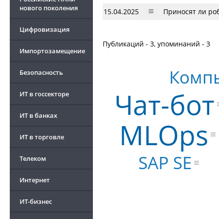
нового поколения
15.04.2025
Приносят ли ро
Цифровизация
Публикаций - 3, упоминаний - 3
Импортозамещение
Компь
Безопасность
Чат-бот
ИТ в госсекторе
ИТ в банках
MLOps
ИТ в торговле
SAP SE
Телеком
Интернет
ИТ-бизнес