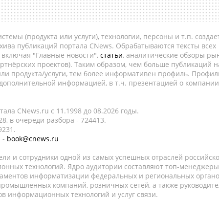
темы (продукта или услуги), технологии, персоны и т.п. создае
рхива публикаций портала CNews. Обрабатываются тексты всех
, включая "Главные новости",
статьи
, аналитические обзоры рын
ртнёрских проектов). Таким образом, чем больше публикаций н
ли продукта/услуги, тем более информативен профиль. Профил
 дополнительной информацией, в т.ч. презентацией о компании
ала CNews.ru c 11.1998 до 08.2026 годы.
8, в очереди разбора - 724413.
9231.
 -
book@cnews.ru
ели и сотрудники одной из самых успешных отраслей российск
онных технологий. Ядро аудитории составляют топ-менеджеры
таментов информатизации федеральных и региональных орган
 промышленных компаний, розничных сетей, а также руководите
в информационных технологий и услуг связи.