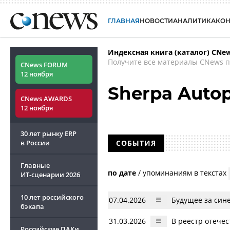
ГЛАВНАЯ
НОВОСТИ
АНАЛИТИКА
КО
Индексная книга (каталог) CNe
Получите все материалы CNews п
CNews FORUM
12 ноября
Sherpa Autop
CNews AWARDS
12 ноября
30 лет рынку ERP
в России
СОБЫТИЯ
Главные
по дате
/
упоминаниям в текстах
ИТ-сценарии
2026
10 лет российского
07.04.2026
Будущее за син
бэкапа
31.03.2026
В реестр отече
Российские ПАКи