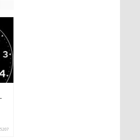
—
5207