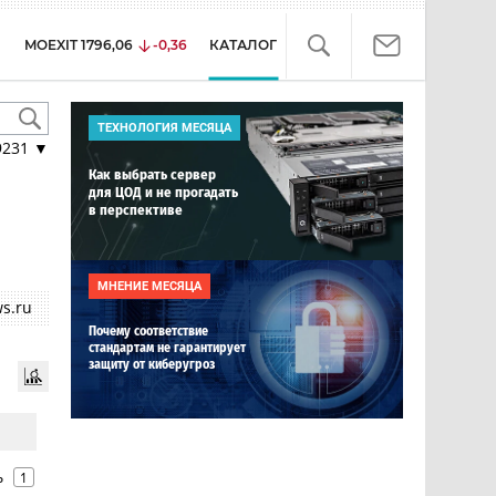
MOEXIT
1796,06
-0,36
КАТАЛОГ
ТЕХНОЛОГИЯ МЕСЯЦА
9231
▼
Как выбрать сервер
для ЦОД и не прогадать
в перспективе
МНЕНИЕ МЕСЯЦА
s.ru
Почему соответствие
стандартам не гарантирует
защиту от киберугроз
ь
1