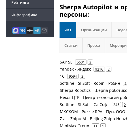
Рейтинги
Sherpa Autopilot и 
персоны:
Инфографика
ИКТ
Организации
Ведо
Статьи
Пресса
Меропри
SAP SE
5601
2
Yandex - Яндекс
9216
2
1С
9594
2
Softline - Sl Soft - Robin - Робин
2
Sherpa Robotics - Шерпа роботикс
Некст ЦТР - Центр технологий ро
Softline - Sl Soft - Сл Софт
345
2
МКСКОМ - Puzzle RPA - Пуск ООО
Z.ai - Zhipu AI - Beijing Zhipu Hu
MiniMax Group
11
1