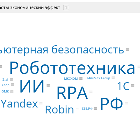
боты экономический эффект
1
ютерная безопасность
Робототехника
ИИ
MiniMax Group
МКСКОМ
Z.ai
1С
RPA
Сбер
ОМК
РФ
Yandex
Robin
ВЭБ.РФ