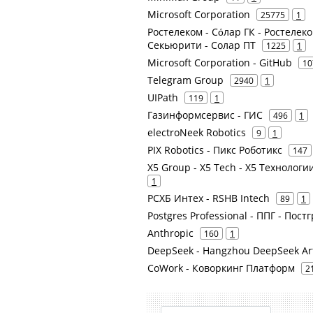
Microsoft Corporation
25775
1
Ростелеком - Сόлар ГК - Ростелеком
Секьюрити - Солар ПТ
1225
1
Microsoft Corporation - GitHub
10
Telegram Group
2940
1
UIPath
119
1
Газинформсервис - ГИС
496
1
electroNeek Robotics
9
1
PIX Robotics - Пикс Роботикс
147
X5 Group - X5 Tech - X5 Технологии
1
РСХБ Интех - RSHB Intech
89
1
Postgres Professional - ППГ - По
Anthropic
160
1
DeepSeek - Hangzhou DeepSeek Artif
CoWork - Коворкинг Платформ
2