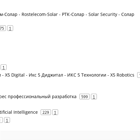
-Солар - Rostelecom-Solar - РТК-Солар - Solar Security - Солар
75
1
1
 - X5 Digital - Икс 5 Диджитал - ИКС 5 Технологии - X5 Robotics
стгрес профессиональный разработка
599
1
icial Intelligence
229
1
1
1