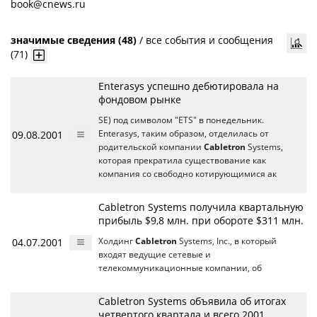
book@cnews.ru
значимые сведения (48)
/
все события и сообщения
(71)
Enterasys успешно дебютировала на
фондовом рынке
SE) под символом "ETS" в понедельник.
09.08.2001
Enterasys, таким образом, отделилась от
родительской компании
Cabletron
Systems,
которая прекратила существование как
компания со свободно котирующимися ак
Cabletron Systems получилa квартальную
прибыль $9,8 млн. при обороте $311 млн.
04.07.2001
Холдинг
Cabletron
Systems, Inc., в который
входят ведущие сетевые и
телекоммуникационные компании, об
Cabletron Systems объявила об итогах
четвертого квартала и всего 2001