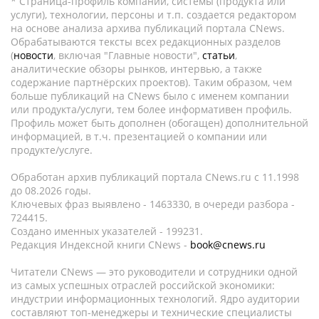
* Страница-профиль компании, системы (продукта или
услуги), технологии, персоны и т.п. создается редактором
на основе анализа архива публикаций портала CNews.
Обрабатываются тексты всех редакционных разделов
(
новости
, включая "Главные новости",
статьи
,
аналитические обзоры рынков, интервью, а также
содержание партнёрских проектов). Таким образом, чем
больше публикаций на CNews было с именем компании
или продукта/услуги, тем более информативен профиль.
Профиль может быть дополнен (обогащен) дополнительной
информацией, в т.ч. презентацией о компании или
продукте/услуге.
Обработан архив публикаций портала CNews.ru c 11.1998
до 08.2026 годы.
Ключевых фраз выявлено - 1463330, в очереди разбора -
724415.
Создано именных указателей - 199231.
Редакция Индексной книги CNews -
book@cnews.ru
Читатели CNews — это руководители и сотрудники одной
из самых успешных отраслей российской экономики:
индустрии информационных технологий. Ядро аудитории
составляют топ-менеджеры и технические специалисты