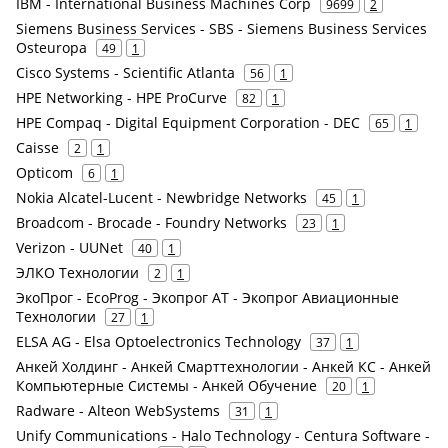
IBM - International Business Machines Corp
9699
2
Siemens Business Services - SBS - Siemens Business Services
Osteuropa
49
1
Cisco Systems - Scientific Atlanta
56
1
HPE Networking - HPE ProCurve
82
1
HPE Compaq - Digital Equipment Corporation - DEC
65
1
Caisse
2
1
Opticom
6
1
Nokia Alcatel-Lucent - Newbridge Networks
45
1
Broadcom - Brocade - Foundry Networks
23
1
Verizon - UUNet
40
1
ЭЛКО Технологии
2
1
ЭкоПрог - EcoProg - Экопрог АТ - Экопрог Авиационные
Технологии
27
1
ELSA AG - Elsa Optoelectronics Technology
37
1
Анкей Холдинг - Анкей Смарттехнологии - Анкей КС - Анкей
Компьютерные Системы - Анкей Обучение
20
1
Radware - Alteon WebSystems
31
1
Unify Communications - Halo Technology - Centura Software -