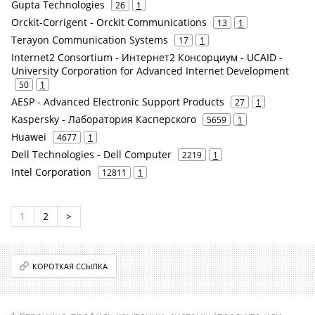
Gupta Technologies
26
1
Orckit-Corrigent - Orckit Communications
13
1
Terayon Communication Systems
17
1
Internet2 Consortium - Интернет2 Консорциум - UCAID -
University Corporation for Advanced Internet Development
50
1
AESP - Advanced Electronic Support Products
27
1
Kaspersky - Лаборатория Касперского
5659
1
Huawei
4677
1
Dell Technologies - Dell Computer
2219
1
Intel Corporation
12811
1
1
2
>
КОРОТКАЯ ССЫЛКА