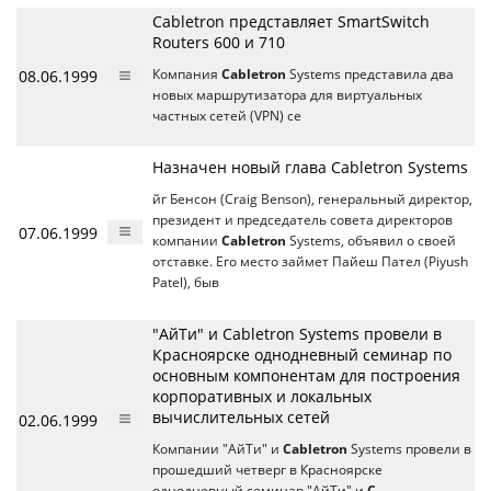
Cabletron представляет SmartSwitch
Routers 600 и 710
08.06.1999
Компания
Cabletron
Systems представила два
новых маршрутизатора для виртуальных
частных сетей (VPN) се
Назначен новый глава Cabletron Systems
йг Бенсон (Craig Benson), генеральный директор,
президент и председатель совета директоров
07.06.1999
компании
Cabletron
Systems, объявил о своей
отставке. Его место займет Пайеш Пател (Piyush
Patel), быв
"АйТи" и Cabletron Systems провели в
Красноярске однодневный семинар по
основным компонентам для построения
корпоративных и локальных
вычислительных сетей
02.06.1999
Компании "АйТи" и
Cabletron
Systems провели в
прошедший четверг в Красноярске
однодневный семинар "АйТи" и
C