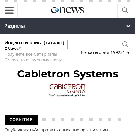
Разделы
Индексная книга (каталог)
CNews
*
Все категории
199231
▼
Получите все материалы
CNews по ключевому слову
Cabletron Systems
СОБЫТИЯ
Опубликовать/исправить описание организации —