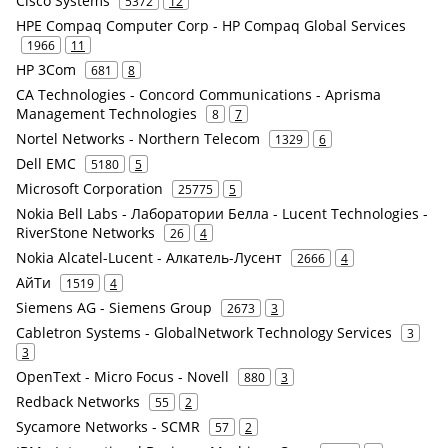
Cisco Systems
5372
12
HPE Compaq Computer Corp - HP Compaq Global Services
1966
11
HP 3Com
681
8
CA Technologies - Concord Communications - Aprisma
Management Technologies
8
7
Nortel Networks - Northern Telecom
1329
6
Dell EMC
5180
5
Microsoft Corporation
25775
5
Nokia Bell Labs - Лаборатории Белла - Lucent Technologies -
RiverStone Networks
26
4
Nokia Alcatel-Lucent - Алкатель-Лусент
2666
4
АйТи
1519
4
Siemens AG - Siemens Group
2673
3
Cabletron Systems - GlobalNetwork Technology Services
3
3
OpenText - Micro Focus - Novell
880
3
Redback Networks
55
2
Sycamore Networks - SCMR
57
2