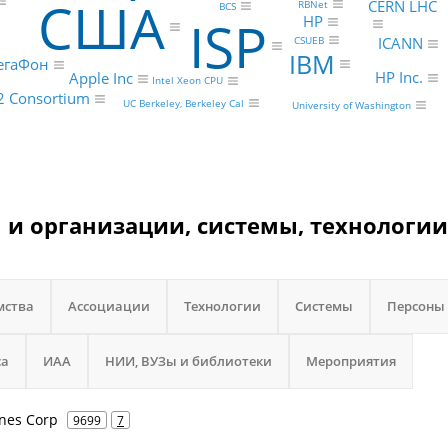
США
CERN LHC
RBNet
BCS
ISP
HP
ICANN
CSUEB
IBM
егаФон
HP Inc.
Apple Inc
Intel Xeon CPU
t2 Consortium
UC Berkeley, Berkeley Cal
University of Washington
m и организации, системы, технологии
мства
Ассоциации
Технологии
Системы
Персоны
са
ИАА
НИИ, ВУЗы и библиотеки
Мероприятия
ines Corp
9699
7