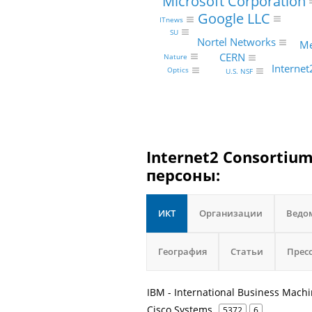
Microsoft Corporation
Google LLC
ITnews
SU
Nortel Networks
М
CERN
Nature
Interne
Optics
U.S. NSF
Internet2 Consortiu
персоны:
ИКТ
Организации
Ведо
География
Статьи
Прес
IBM - International Business Mach
Cisco Systems
5372
6