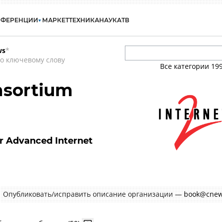
НФЕРЕНЦИИ
МАРКЕТ
ТЕХНИКА
НАУКА
ТВ
ws
*
о ключевому слову
Все категории
19
nsortium
or Advanced Internet
Опубликовать/исправить описание организации —
book@cnew