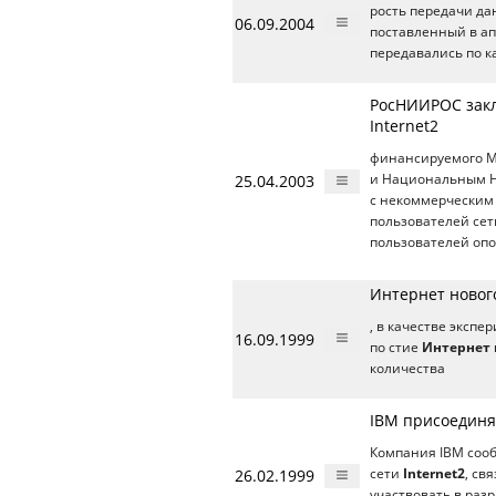
рость передачи дан
06.09.2004
поставленный в апр
передавались по 
РосНИИРОС закл
Internet2
финансируемого М
25.04.2003
и Национальным Н
с некоммерческим
пользователей сет
пользователей опо
Интернет нового
, в качестве эксп
16.09.1999
по стие
Интернет 
количества
IBM присоединяе
Компания IBM сооб
26.02.1999
сети
Internet2
, св
участвовать в раз