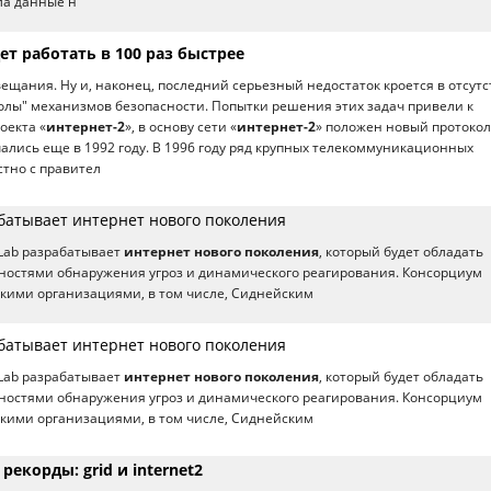
ла данные н
ет работать в 100 раз быстрее
вещания. Ну и, наконец, последний серьезный недостаток кроется в отсут
олы" механизмов безопасности. Попытки решения этих задач привели к
оекта «
интернет-2
», в основу сети «
интернет-2
» положен новый протокол 
чались еще в 1992 году. В 1996 году ряд крупных телекоммуникационных
тно с правител
абатывает интернет нового поколения
Lab разрабатывает
интернет нового поколения
, который будет обладать
остями обнаружения угроз и динамического реагирования. Консорциум
кими организациями, в том числе, Сиднейским
абатывает интернет нового поколения
Lab разрабатывает
интернет нового поколения
, который будет обладать
остями обнаружения угроз и динамического реагирования. Консорциум
кими организациями, в том числе, Сиднейским
рекорды: grid и internet2