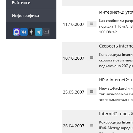
Рейтинги
Интернет-2: ут
Инфографика
Как сообщили раз
11.10.2007
порядка 1 Тбит/c.
100 Гбит/c.
Скорость Interne
Консорциум
Intern
10.10.2007
скорость была увел
подключено 207 у
HP и Internet2:
Hewlett-Packard и
25.05.2007
так называемой «и
экспериментально
Internet2: новы
Консорциум
Intern
26.04.2007
IPv6. Международн