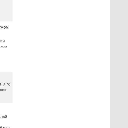
умом
ции
иком
(HDTV)
шого
ьной
,6 млн