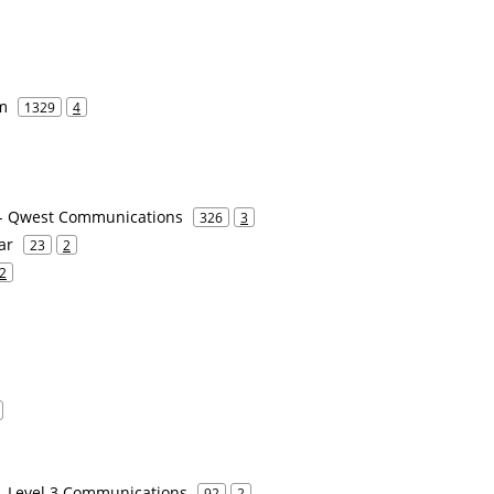
m
1329
4
 - Qwest Communications
326
3
ar
23
2
2
- Level 3 Communications
92
2