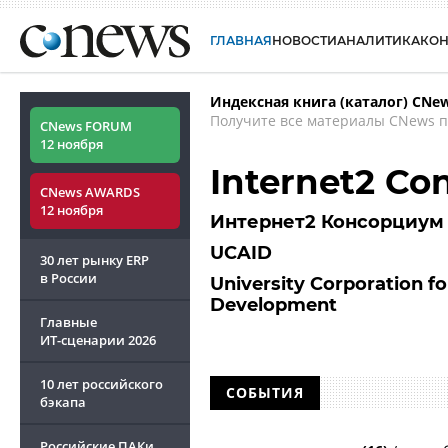
ГЛАВНАЯ
НОВОСТИ
АНАЛИТИКА
КО
Индексная книга (каталог) CNe
Получите все материалы CNews п
CNews FORUM
12 ноября
Internet2 Co
CNews AWARDS
12 ноября
Интернет2 Консорциум
UCAID
30 лет рынку ERP
в России
University Corporation f
Development
Главные
ИТ-сценарии
2026
10 лет российского
СОБЫТИЯ
бэкапа
Российские ПАКи