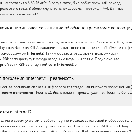
ных составила 6,63 Гбит/с. В результате, был побит прежний рекорд,
еле этого года. В обоих случаях использовался протокол IPv4. Данные
каналам сети
internet2
.
ючил пиринговое соглашение об обмене трафиком с консорци
инистерством промышленности, науки и технологий Российской Федера
аучным Фондом США, заключил пиринговое соглашение об обмене траф
 консорциумом
Internet2
. Таким образом, расширены возможности
и RBNet по доступу к международным научным сетям. Подключение
рной сети RBNet к научной сети
Internet2
в
 поколения (Internet2) - реальность
еримента посылали сигналы цифрового телевидения высокого разрешения 
нового поколения
- Internet2. Эксперимент прошел удачно. Посылка боль
тся к Internet2
щила о своем участии в работе научно-исследовательской и образовател
язывающей американские университеты. Через эту сеть IBM Research будет
работке передовых приложений для Интернет. IBM уже выделила свыше $5