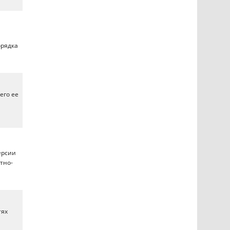
орядка
его ее
ерсии
тно-
тях