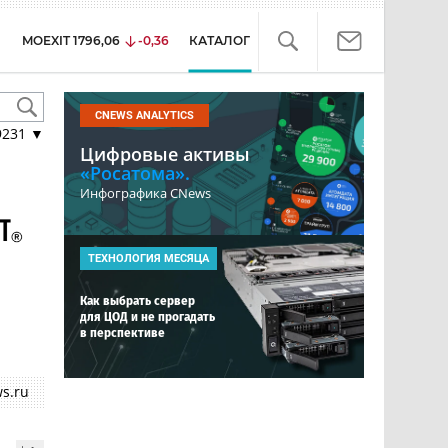
MOEXIT
1796,06
-0,36
КАТАЛОГ
CNEWS ANALYTICS
9231
▼
Цифровые активы
«Росатома».
Инфографика CNews
ТЕХНОЛОГИЯ МЕСЯЦА
Как выбрать сервер
для ЦОД и не прогадать
в перспективе
s.ru