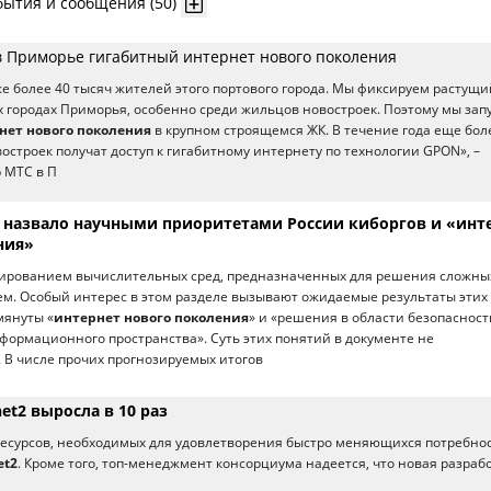
бытия и сообщения (50)
в Приморье гигабитный интернет нового поколения
е более 40 тысяч жителей этого портового города. Мы фиксируем растущи
гих городах Приморья, особенно среди жильцов новостроек. Поэтому мы зап
нет нового поколения
в крупном строящемся ЖК. В течение года еще бол
остроек получат доступ к гигабитному интернету по технологии GPON», –
 МТС в П
 назвало научными приоритетами России киборгов и «инт
ния»
ированием вычислительных сред, предназначенных для решения сложны
м. Особый интерес в этом разделе вызывают ожидаемые результаты этих 
мянуты «
интернет нового поколения
» и «решения в области безопасност
ормационного пространства». Суть этих понятий в документе не
 В числе прочих прогнозируемых итогов
net2 выросла в 10 раз
ресурсов, необходимых для удовлетворения быстро меняющихся потребно
et2
. Кроме того, топ-менеджмент консорциума надеется, что новая разраб