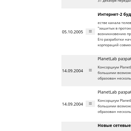
31 декабря переда
Интернет-2 буд
естве канала теле
"зашитых в проток
05.10.2005
возникновению пр
Его разработки на
корпораций совмес
PlanetLab разр
Консорциум Planet
14.09.2004
большими возможн
образован несколь
PlanetLab разр
Консорциум Planet
14.09.2004
большими возможн
образован несколь
Новые сетевые 