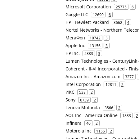
Microsoft Corporation
25775
6
Google LLC
12690
6
HP - Hewlett-Packard
3662
4
Nortel Networks - Northern Teleco
МегаФон
10742
3
Apple Inc
13156
3
HP Inc.
5883
3
Lumen Technologies - CenturyLink
Coherent - II-VI Incorporated - Finis
Amazon Inc - Amazon.com
3277
Intel Corporation
12811
2
ИКС
538
2
Sony
6739
2
Lenovo Motorola
3566
2
AOL Inc - America Online
1883
2
Infinera
40
2
Motorola Inc
1156
2
Lumen Technologies - CenturyLink 