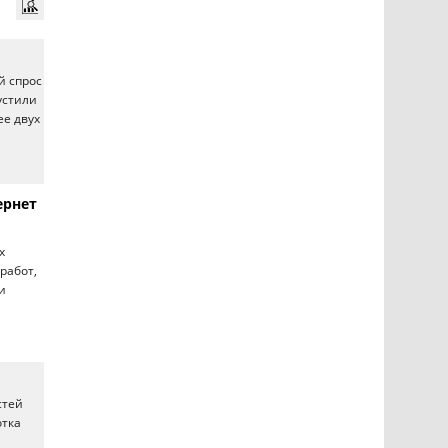
й спрос
устили
ее двух
ернет
х
работ,
и
стей
отка