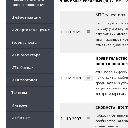
значимые сведения (16)
/
все со
нового поколения
МТС запустила 
Цифровизация
нтернету имеют уж
на услугу и в дру
Импортозамещение
10.09.2025
гигабитный
интер
тысяч жильцов нов
Безопасность
отметила директор
ИТ в госсекторе
Правительство
нового поколе
ИТ в банках
оты названы форм
10.02.2014
прикладных пробле
ИТ в торговле
среди которых упо
национального инф
Телеком
конкретизирована.
Интернет
Скорость Inter
гибкости сетевых 
ИТ-бизнес
11.10.2007
сообщества
Intern
станет неотъ