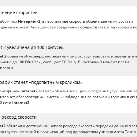
очнение скоростей
работчики
Интернет-2
, в перспективе скорость обмена данными составит
 В данный момент большинство соединений осуществляется на скорости п
t 2 увеличена до 100 Гбит/сек.
et 2
объявил об усовершенствовании инфраструктуры сети, в результате ч
ичена до 100 Гбит/сек., сообщает TG Daily. В настоящий момент к сети
ниверси
 трафик станет «подопытным кроликом»
 консорциум
Internet2
заявили об альянсе с целью создания улучшенной в
нтернет-обсерватории» - системы наблюдения за потоками трафика в опы
й сети
Internet2
.
й рекорд скорости
et2
объявил о достижении нового рекорда скорости передачи данных в се
ая группа компаний и организаций под руководством университета Токио