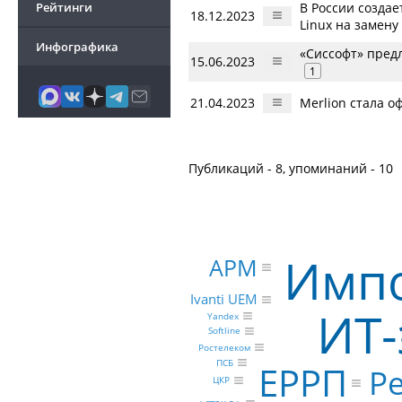
Рейтинги
В России созда
18.12.2023
Linux на замену 
Инфографика
«Сиссофт» пред
15.06.2023
1
21.04.2023
Merlion стала 
Публикаций - 8, упоминаний - 10
Имп
АРМ
Ivanti UEM
ИТ-
Yandex
Softline
Ростелеком
ПСБ
ЕРРП
Р
ЦКР