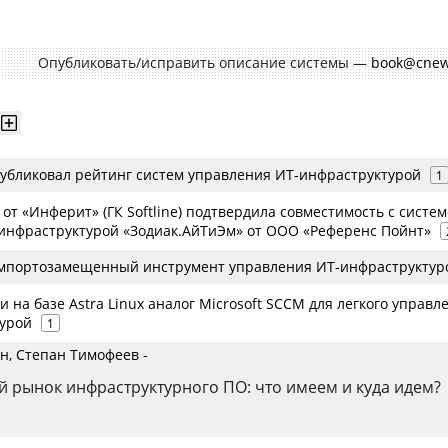
Опубликовать/исправить описание системы —
book@cnew
убликовал рейтинг систем управления ИТ-инфраструктурой
1
т «Инферит» (ГК Softline) подтвердила совместимость с систе
инфраструктурой «Зодиак.АйТиЭм» от ООО «Референс Пойнт»
мпортозамещенный инструмент управления ИТ-инфраструктур
и на базе Astra Linux аналог Microsoft SCCM для легкого управл
урой
1
н, Степан Тимофеев -
 рынок инфраструктурного ПО: что имеем и куда идем?