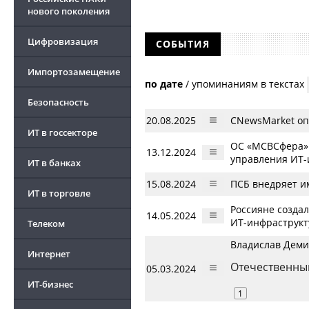
нового поколения
Цифровизация
СОБЫТИЯ
Импортозамещение
по дате
/
упоминаниям в текстах
Безопасность
20.08.2025
CNewsMarket оп
ИТ в госсекторе
ОС «МСВСфера» о
13.12.2024
управления ИТ-
ИТ в банках
15.08.2024
ПСБ внедряет и
ИТ в торговле
Россияне создал
14.05.2024
ИТ-инфраструкт
Телеком
Владислав Деми
Интернет
Отечественный
05.03.2024
ИТ-бизнес
1