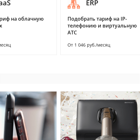
aaS
ERP
риф на облачную
Подобрать тариф на IP-
х
телефонию и виртуальную
АТС
месяц
От 1 046 руб./месяц