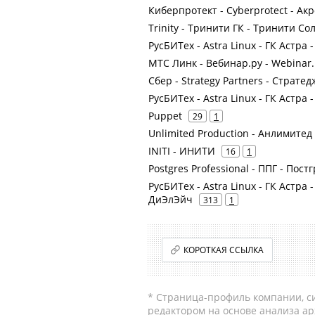
Киберпротект - Cyberprotect - Ак
Trinity - Тринити ГК - Тринити С
РусБИТех - Astra Linux - ГК Астра 
МТС Линк - Вебинар.ру - Webinar.
Сбер - Strategy Partners - Страте
РусБИТех - Astra Linux - ГК Астра 
Puppet
29
1
Unlimited Production - Анлимите
INITI - ИНИТИ
16
1
Postgres Professional - ППГ - По
РусБИТех - Astra Linux - ГК Астра
ДиЭлЭйч
313
1
КОРОТКАЯ ССЫЛКА
* Страница-профиль компании, сис
редактором на основе анализа а