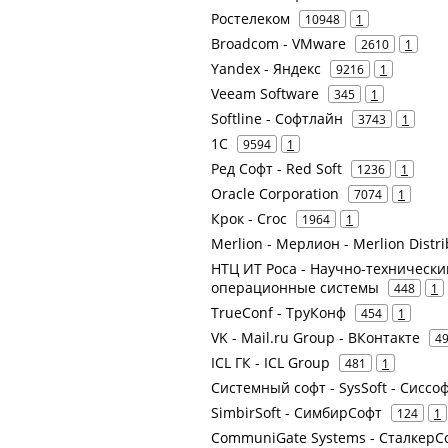
Ростелеком
10948
1
Broadcom - VMware
2610
1
Yandex - Яндекс
9216
1
Veeam Software
345
1
Softline - Софтлайн
3743
1
1С
9594
1
Ред Софт - Red Soft
1236
1
Oracle Corporation
7074
1
Крок - Croc
1964
1
Merlion - Мерлион - Merlion Dist
НТЦ ИТ Роса - Научно-техническ
операционные системы
448
1
TrueConf - ТруКонф
454
1
VK - Mail.ru Group - ВКонтакте
4
ICL ГК - ICL Group
481
1
Системный софт - SysSoft - Сиссо
SimbirSoft - СимбирСофт
124
1
CommuniGate Systems - СталкерС