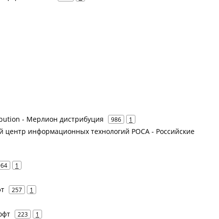
ribution - Мерлион дистрибуция
986
1
ий центр информационных технологий РОСА - Российские
964
1
фт
257
1
офт
223
1