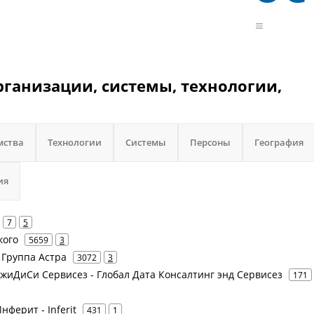
рганизации, системы, технологии,
мства
Технологии
Системы
Персоны
География
ия
7
5
кого
5659
3
- Группа Астра
3072
3
 ДжиДиСи Сервисез - Глобал Дата Консалтинг энд Сервисез
171
нферит - Inferit
431
1