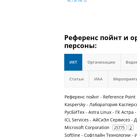
ФСТЭК РФ
Референс пойнт и о
персоны:
ИКТ
Организации
Ведо
Статьи
ИАА
Мероприят
Референс пойнт - Reference Point
Kaspersky - Лаборатория Касперс
РусБИТех - Astra Linux - ГК Астра 
ICL Services - АйСиЭл Сервисез -
Microsoft Corporation
25775
2
Softline - Софтлайн Технологии - И