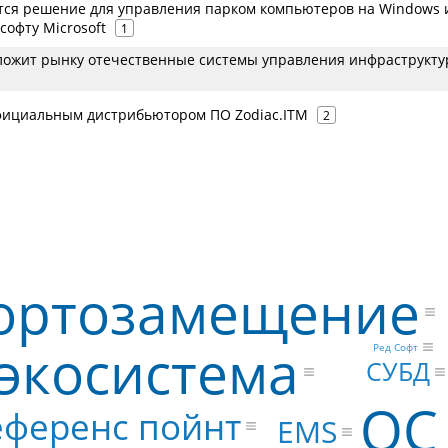
ется решение для управления парком компьютеров на Windows 
софту Microsoft
1
ложит рынку отечественные системы управления инфраструкту
официальным дистрибьютором ПО Zodiaс.ITM
2
ортозамещение
экосистема
Ред Софт
СУБД
ОС
еференс пойнт
EMS