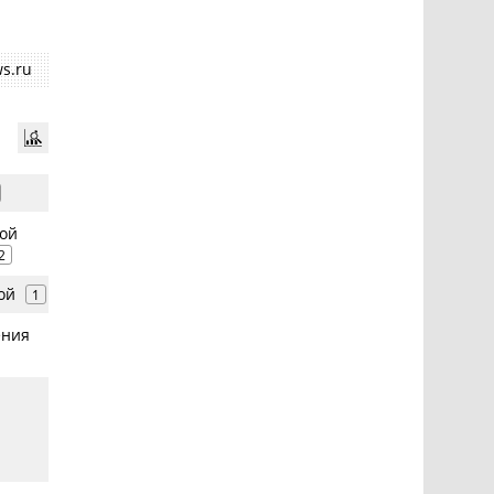
s.ru
мой
2
ой
1
ения