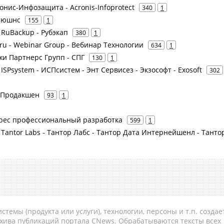
ронис-Инфозащита - Acronis-Infoprotect
340
1
олюшнс
155
1
- RuBackup - Рубэкап
380
1
ru - Webinar Group - Вебинар Технологии
634
1
джи Партнерс Групп - СПГ
130
1
- ISPsystem - ИСПсистем - Энт Сервисез - Экзософт - Exosoft
302
д Продакшен
93
1
стгрес профессиональный разработка
599
1
 - Tantor Labs - Тантор Лабс - Тантор Дата Интернейшенл - Танто
темы (продукта или услуги), технологии, персоны и т.п. создае
рхива публикаций портала CNews. Обрабатываются тексты всех