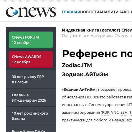
ГЛАВНАЯ
НОВОСТИ
АНАЛИТИКА
КО
Индексная книга (каталог) CNe
Получите все материалы CNews п
CNews FORUM
12 ноября
Референс п
CNews AWARDS
12 ноября
Zodiaс.ITM
Зодиак.АйТиЭм
30 лет рынку ERP
в России
«
Зодиак АйТиЭм
» позволяет прово
Главные
обновления ПО. Все это работает в г
ИТ-сценарии
2026
иностранных. Система управления И
администрирования (
RDP
, VNC,
SSH
,
T
10 лет российского
бэкапа
практически для любого ИТ-ландшаф
Российские ПАКи