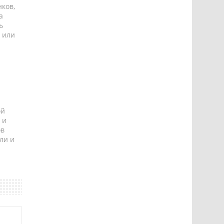
ков,
а
ь
 или
ой
 и
ов
ли и