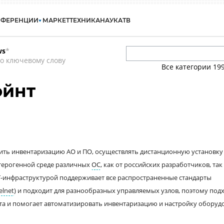
НФЕРЕНЦИИ
МАРКЕТ
ТЕХНИКА
НАУКА
ТВ
ws
*
о ключевому слову
Все категории
19
ойнт
дить инвентаризацию АО и ПО, осуществлять дистанционную установку
етерогенной среде различных
ОС
, как от российских разработчиков, так
Т-инфраструктурой поддерживает все распространенные стандарты
elnet
) и подходит для разнообразных управляемых узлов, поэтому под
та и помогает автоматизировать инвентаризацию и настройку оборуд