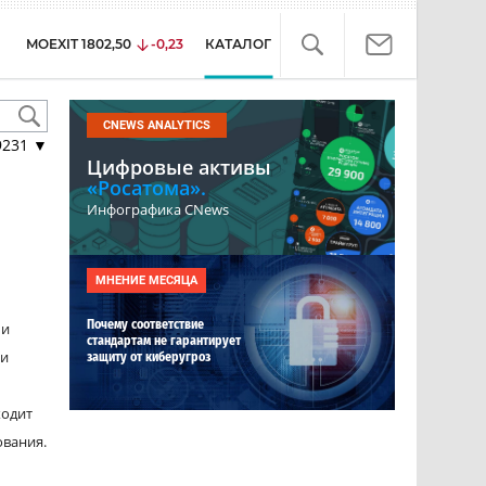
MOEXIT
1802,50
-0,23
КАТАЛОГ
CNEWS ANALYTICS
9231
▼
Цифровые активы
«Росатома».
Инфографика CNews
МНЕНИЕ МЕСЯЦА
Почему соответствие
 и
стандартам не гарантирует
 и
защиту от киберугроз
ходит
ования.