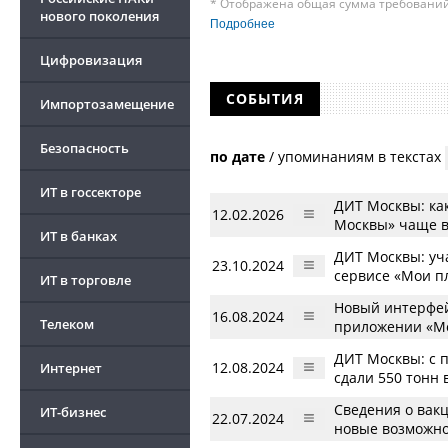
* Отображена общая сумма требований 
нового поколения
требования к своим должникам — орган
Подробнее
о банкротстве не тождественна сумме 
быть несколько десятков, а размеры с
Цифровизация
других кредиторов.
СОБЫТИЯ
Импортозамещение
Безопасность
по дате
/
упоминаниям в текстах
ИТ в госсекторе
ДИТ Москвы: ка
12.02.2026
Москвы» чаще в
ИТ в банках
ДИТ Москвы: уча
23.10.2024
сервисе «Мои пл
ИТ в торговле
Новый интерфей
16.08.2024
Телеком
приложении «Мо
ДИТ Москвы: с 
12.08.2024
Интернет
сдали 550 тонн 
Сведения о вак
ИТ-бизнес
22.07.2024
новые возможно