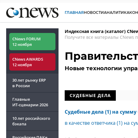
ГЛАВНАЯ
НОВОСТИ
АНАЛИТИКА
КО
Индексная книга (каталог) CNe
Получите все материалы CNews п
CNews FORUM
12 ноября
Правительс
CNews AWARDS
12 ноября
Новые технологии упра
30 лет рынку ERP
в России
СУДЕБНЫЕ ДЕЛА
Главные
ИТ-сценарии
2026
Судебные дела (1) на сумму 
10 лет российского
в качестве ответчика (1) на су
бэкапа
Российские ПАКи