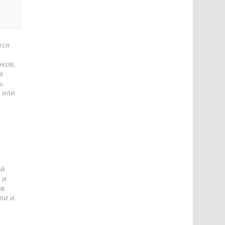
тся
ков,
а
ь
 или
ой
 и
ов
ли и