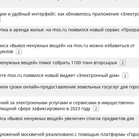
ии и удобный интерфейс: как обновилось приложение «Элект
упка и аренда жилья: на mos.ru появился новый сервис «Прозр
иса «Вывоз ненужных вещей» на mos.ru можно избавиться от
циклов
2
ненужных вещей» помог собрать 1100 тонн вторсырья
2
ете mos.ru появился новый виджет «Электронный дом»
2
тили сроки онлайн-предоставления земельных госуслуг для гор
ений за электронными услугами и сервисами в имущественно-
лищной сфере зафиксировано в 2023 году
2
виса «Вывоз ненужных вещей» увеличен список предметов для
дложений москвичей реализовано с помощью платформы «Горо