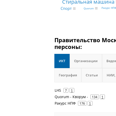
Стиральная машина
Спорт
Ракурс НП
Quorum
Правительство Моск
персоны:
ИКТ
Организации
Ведо
География
Статьи
НИИ,
LHS
7
1
Quorum - Кворум -
134
1
Ракурс НПФ
176
1