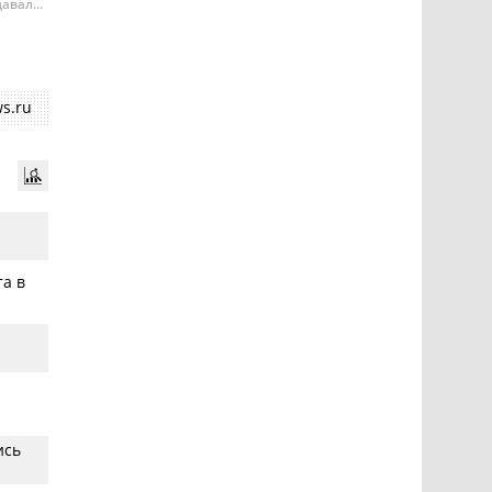
давала
е может
ий
s.ru
та в
ись