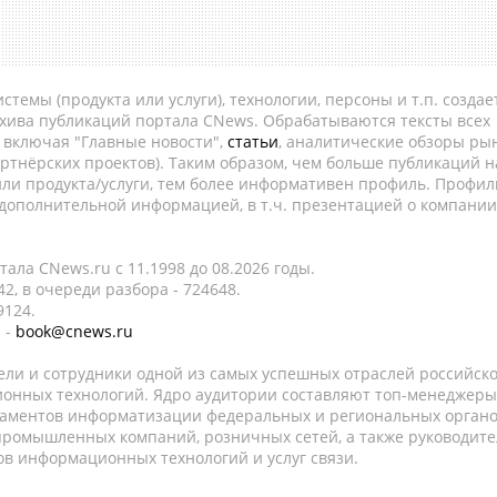
темы (продукта или услуги), технологии, персоны и т.п. создае
рхива публикаций портала CNews. Обрабатываются тексты всех
, включая "Главные новости",
статьи
, аналитические обзоры рын
ртнёрских проектов). Таким образом, чем больше публикаций н
ли продукта/услуги, тем более информативен профиль. Профил
 дополнительной информацией, в т.ч. презентацией о компании
ала CNews.ru c 11.1998 до 08.2026 годы.
2, в очереди разбора - 724648.
9124.
 -
book@cnews.ru
ели и сотрудники одной из самых успешных отраслей российск
онных технологий. Ядро аудитории составляют топ-менеджеры
таментов информатизации федеральных и региональных орган
 промышленных компаний, розничных сетей, а также руководите
в информационных технологий и услуг связи.