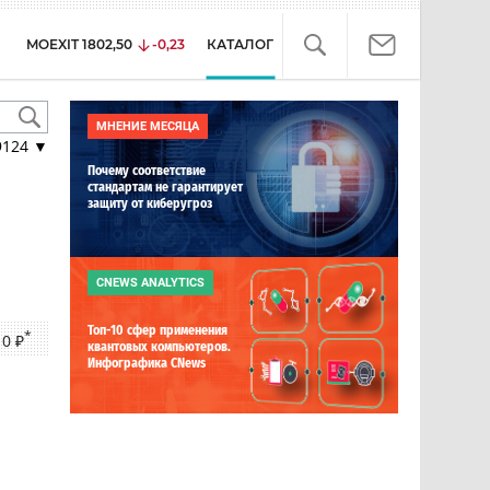
MOEXIT
1802,50
-0,23
КАТАЛОГ
МНЕНИЕ МЕСЯЦА
9124
▼
Почему соответствие
стандартам не гарантирует
защиту от киберугроз
CNEWS ANALYTICS
Топ-10 сфер применения
*
 0 ₽
квантовых компьютеров.
Инфографика CNews