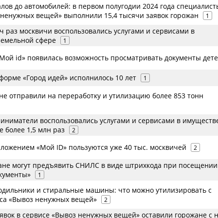
лов до автомобилей: в первом полугодии 2024 года специалист
 ненужных вещей» выполнили 15,4 тысячи заявок горожан
1
ч раз москвичи воспользовались услугами и сервисами в
земельной сфере
1
Мой id» появилась возможность просматривать документы дет
форме «Город идей» исполнилось 10 лет
1
ане отправили на переработку и утилизацию более 853 тонн
приниматели воспользовались услугами и сервисами в имуществ
 более 1,5 млн раз
2
ожением «Мой ID» пользуются уже 40 тыс. москвичей
2
жане могут предъявить СНИЛС в виде штрихкода при посещении
кументы»
1
одильники и стиральные машины: что можно утилизировать с
са «Вывоз ненужных вещей»
2
аявок в сервисе «Вывоз ненужных вещей» оставили горожане с 