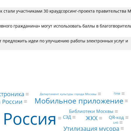
ек стали участниками 30 краудсорсинг-проекта правительства 
ивного гражданина» могут использовать баллы в благотворител
т предложить идеи по улучшению работы электронных услуг и
ктроника
ГИМ
Департамент культуры города Москвы
Мобильное приложение
 России
Россия
Библиотеки Москвы
ЖКХ
СЭД
QR-код
LHS
Утилизация мусора