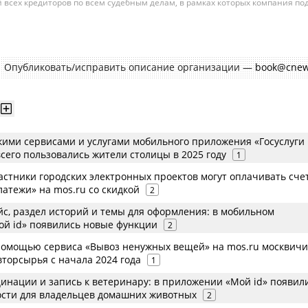
всех кредиторов по всем судебным делам, в рамках которых компания по
изациям. При этом, общая сумма требований всех кредиторов по делу
требования одного конкретного кредитора, кредиторов в одном таком дел
умм требований одних могут быть больше или меньше размеров требован
Опубликовать/исправить описание организации —
book@cnew
кими сервисами и услугами мобильного приложения «Госуслуги
сего пользовались жители столицы в 2025 году
1
стники городских электронных проектов могут оплачивать сче
атежи» на mos.ru со скидкой
2
с, раздел историй и темы для оформления: в мобильном
й id» появились новые функции
2
помощью сервиса «Вывоз ненужных вещей» на mos.ru москвичи
вторсырья с начала 2024 года
1
цинации и запись к ветеринару: в приложении «Мой id» появил
сти для владельцев домашних животных
2