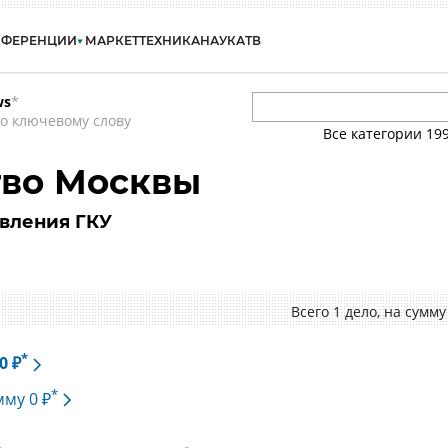
НФЕРЕНЦИИ
МАРКЕТ
ТЕХНИКА
НАУКА
ТВ
ws
*
о ключевому слову
Все категории
19
тво Москвы
вления ГКУ
Всего 1 дело, на cумму
*
0 ₽
*
мму 0 ₽