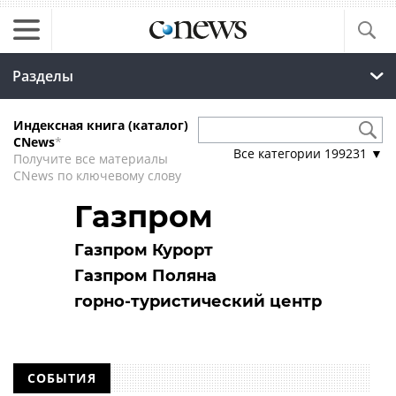
Разделы
Индексная книга (каталог)
CNews
*
Все категории
199231
▼
Получите все материалы
CNews по ключевому слову
Газпром
Газпром Курорт
Газпром Поляна
горно-туристический центр
СОБЫТИЯ