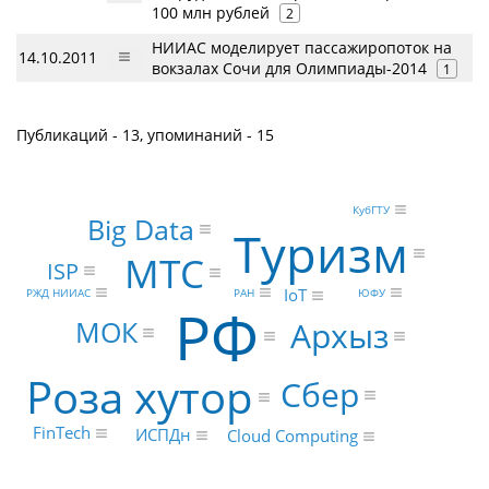
100 млн рублей
2
НИИАС моделирует пассажиропоток на
14.10.2011
вокзалах Сочи для Олимпиады-2014
1
Публикаций - 13, упоминаний - 15
КубГТУ
Big Data
Туризм
МТС
ISP
IoT
РАН
РЖД НИИАС
ЮФУ
РФ
Архыз
МОК
Роза хутор
Сбер
FinTech
ИСПДн
Cloud Computing