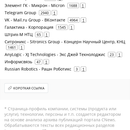
Элемент ГК - Микрон - Micron
1688
1
Telegram Group
2940
1
VK - Mail.ru Group - ВКонтакте
4964
1
Галактика - Корпорация
1545
1
Штрих-М НТЦ
65
1
Ситроникс - Sitronics Group - Концерн Научный Центр, КНЦ
1461
1
AnyLogic - XJ Technologies - Экс Джей Текнолоджис
23
1
Информсвязь
47
1
Russian Robotics - Рашн Роботикс
3
1
КОРОТКАЯ ССЫЛКА
* Страница-профиль компании, системы (продукта или
услуги), технологии, персоны и т.п. создается редактором
на основе анализа архива публикаций портала CNews.
Обрабатываются тексты всех редакционных разделов