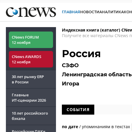
ГЛАВНАЯ
НОВОСТИ
АНАЛИТИКА
КО
Индексная книга (каталог) CNe
Получите все материалы CNews п
CNews FORUM
12 ноября
Россия
CNews AWARDS
12 ноября
СЗФО
Ленинградская область
30 лет рынку ERP
в России
Игора
Главные
ИТ-сценарии
2026
СОБЫТИЯ
10 лет российского
бэкапа
по дате
/
упоминаниям в текстах
Российские ПАКи