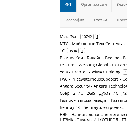
ИКТ
Организации
Ведо
География
Статьи
Прес
МегаФон
10742
1
МТС - Мобильные ТелеСистемы - 
1С
9594
1
ВымпелКом - Билайн - Beeline -
EY - Ernst & Young Global - EY-Par
Yota - Скартел - WiMAX Holding
1
PwC - PricewaterhouseCoopers - Co
Angara Security - Angara Technolo
Сбер - 2ГИС - 2GIS - ДубльГИС
43
Газпром автоматизация - Газавт
Бештау ГК - Бештау электроникс 
НЭК - Национальная энергетическ
НТЗМК - Энхим - ИНКОТНРОЛ - РТ