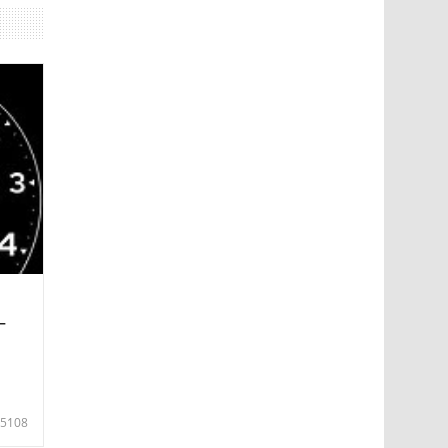
—
5108