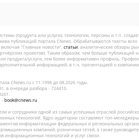
темы (продукта или услуги), технологии, персоны и т.п. создае
рхива публикаций портала CNews. Обрабатываются тексты всех
, включая "Главные новости",
статьи
, аналитические обзоры рын
ртнёрских проектов). Таким образом, чем больше публикаций н
ли продукта/услуги, тем более информативен профиль. Профил
 дополнительной информацией, в т.ч. презентацией о компании
ала CNews.ru c 11.1998 до 08.2026 годы.
1, в очереди разбора - 724410.
9201.
 -
book@cnews.ru
ели и сотрудники одной из самых успешных отраслей российск
онных технологий. Ядро аудитории составляют топ-менеджеры
таментов информатизации федеральных и региональных орган
 промышленных компаний, розничных сетей, а также руководите
в информационных технологий и услуг связи.