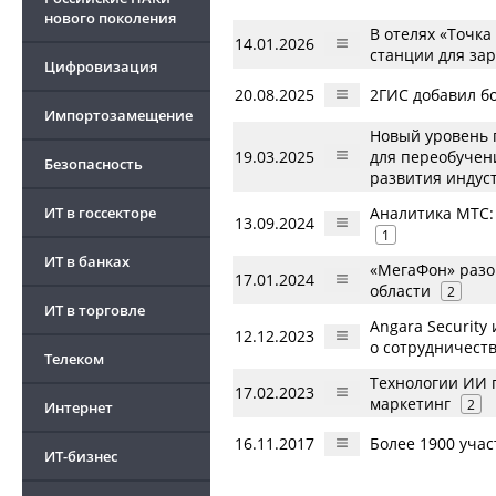
нового поколения
В отелях «Точка
14.01.2026
станции для за
Цифровизация
20.08.2025
2ГИС добавил б
Импортозамещение
Новый уровень 
19.03.2025
для переобучен
Безопасность
развития индус
ИТ в госсекторе
Аналитика МТС:
13.09.2024
1
ИТ в банках
«МегаФон» разо
17.01.2024
области
2
ИТ в торговле
Angara Securit
12.12.2023
о сотрудничеств
Телеком
Технологии ИИ 
17.02.2023
маркетинг
2
Интернет
16.11.2017
Более 1900 учас
ИТ-бизнес