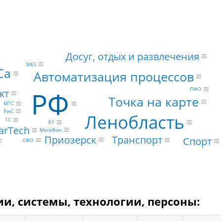
Досуг, отдых и развлечения
MES
Ca
Автоматизация процессов
РФ
ПФО
кт
Точка на карте
МТС
PwC
Ленобласть
1С
EY
arTech
МегаФон
Приозерск
Транспорт
Спорт
СФО
ии, системы, технологии, персоны: