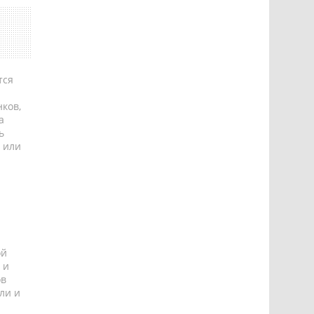
тся
ков,
а
ь
 или
ой
 и
ов
ли и