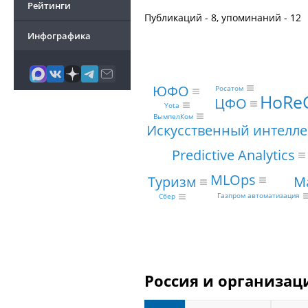
Рейтинги
Публикаций - 8, упоминаний - 12
Инфографика
ЮФО
Росатом
HoRe
ЦФО
Yota
ВымпелКом
Искусственный интелле
Predictive Analytics
MLOps
M
Туризм
Газпром автоматизация
Сбер
Россия и организац