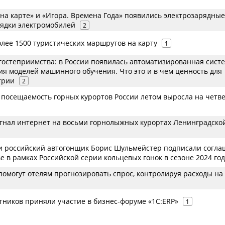
 на карте» и «Игора. Времена Года» появились электрозарядные
рядки электромобилей
2
олее 1500 туристических маршрутов на карту
1
гостеприимства: в России появилась автоматизированная сист
ия моделей машинного обучения. Что это и в чем ценность для
трии
2
 посещаемость горных курортов России летом выросла на четв
гнал интернет на восьми горнолыжных курортах Ленинградско
y и российский автогонщик Борис Шульмейстер подписали согл
е в рамках Российской серии кольцевых гонок в сезоне 2024 го
помогут отелям прогнозировать спрос, контролируя расходы на
тников приняли участие в бизнес-форуме «1С:ERP»
1