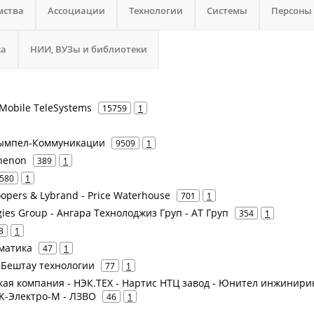
мства
Ассоциации
Технологии
Системы
Персоны
са
НИИ, ВУЗы и библиотеки
Mobile TeleSystems
15759
1
 Вымпел-Коммуникации
9509
1
thenon
389
1
580
1
opers & Lybrand - Price Waterhouse
701
1
gies Group - Ангара Технолоджиз Груп - АТ Груп
354
1
3
1
оматика
47
1
- Бештау технологии
77
1
ая компания - НЭК.ТЕХ - Нартис НТЦ завод - Юнител инжинирин
К-Электро-М - ЛЗВО
46
1