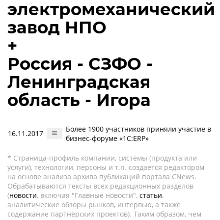
электромеханический
завод НПО
+
Россия - СЗФО -
Ленинградская
область - Игора
Более 1900 участников приняли участие в
16.11.2017
бизнес-форуме «1С:ERP»
* Страница-профиль компании, системы (продукта или
услуги), технологии, персоны и т.п. создается редактором
на основе анализа архива публикаций портала CNews.
Обрабатываются тексты всех редакционных разделов
(
новости
, включая "Главные новости",
статьи
,
аналитические обзоры рынков, интервью, а также
содержание партнёрских проектов). Таким образом, чем