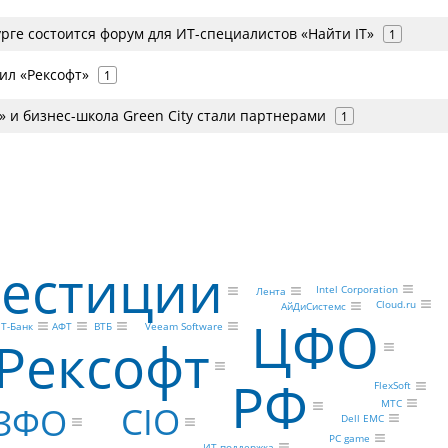
рге состоится форум для ИТ-специалистов «Найти IT»
1
ил «Рексофт»
1
» и бизнес-школа Green City стали партнерами
1
естиции
Intel Corporation
Лента
Cloud.ru
АйДиСистемс
ЦФО
АФТ
ВТБ
Т-Банк
Veeam Software
Рексофт
РФ
FlexSoft
МТС
CIO
ЗФО
Dell EMC
PC game
ИТ-поддержка