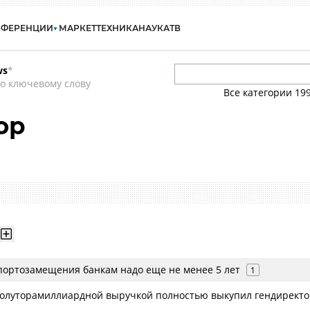
НФЕРЕНЦИИ
МАРКЕТ
ТЕХНИКА
НАУКА
ТВ
ws
*
о ключевому слову
Все категории
19
ор
портозамещения банкам надо еще не менее 5 лет
1
 полуторамиллиардной выручкой полностью выкупил гендирект