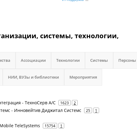
ганизации, системы, технологии,
мства
Ассоциации
Технологии
Системы
Персоны
НИИ, ВУЗы и библиотеки
Мероприятия
нтеграция - ТехноСерв А/С
1623
2
стемс - Инновейтив Диджитал Системс
25
1
Mobile TeleSystems
15754
1