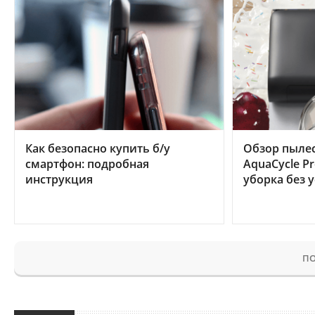
Как безопасно купить б/у
Обзор пылес
смартфон: подробная
AquaCycle Pr
инструкция
уборка без 
ПО