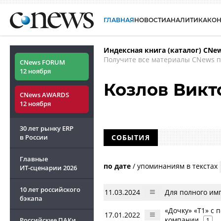
ГЛАВНАЯ
НОВОСТИ
АНАЛИТИКА
КО
Индексная книга (каталог) CNe
Получите все материалы CNews п
CNews FORUM
12 ноября
Козлов Викт
CNews AWARDS
12 ноября
30 лет рынку ERP
в России
СОБЫТИЯ
Главные
по дате
/
упоминаниям в текстах
ИТ-сценарии
2026
10 лет российского
11.03.2024
Для полного им
бэкапа
«Дочку» «Т1» с
17.01.2022
компании
Российские ПАКи
1