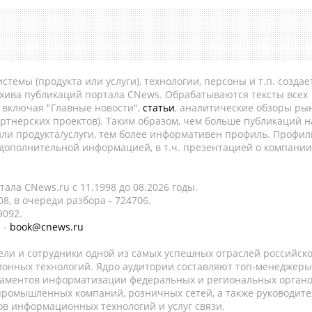
темы (продукта или услуги), технологии, персоны и т.п. создае
рхива публикаций портала CNews. Обрабатываются тексты всех
, включая "Главные новости",
статьи
, аналитические обзоры рын
ртнёрских проектов). Таким образом, чем больше публикаций н
ли продукта/услуги, тем более информативен профиль. Профил
 дополнительной информацией, в т.ч. презентацией о компании
ала CNews.ru c 11.1998 до 08.2026 годы.
8, в очереди разбора - 724706.
9092.
 -
book@cnews.ru
ели и сотрудники одной из самых успешных отраслей российск
онных технологий. Ядро аудитории составляют топ-менеджеры
таментов информатизации федеральных и региональных орган
 промышленных компаний, розничных сетей, а также руководите
в информационных технологий и услуг связи.