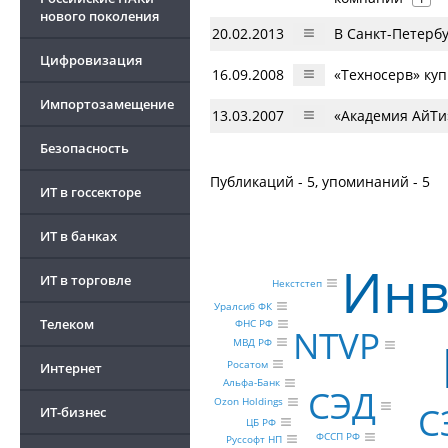
нового поколения
20.02.2013
В Санкт-Петербу
Цифровизация
16.09.2008
«Техносерв» куп
Импортозамещение
13.03.2007
«Академия АйТи
Безопасность
Публикаций - 5, упоминаний - 5
ИТ в госсекторе
ИТ в банках
Инв
ИТ в торговле
Некстстеп
Уралсиб ФК
Телеком
ФНС РФ
NTVP
МВД РФ
Росатом
Интернет
Альфа-Банк
СЭД
Ozon Holdings
С
ИТ-бизнес
ЦБ РФ
ФССП РФ
Руссофт НП