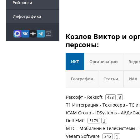
Рейтинги
Инфографика
Козлов Виктор и ор
персоны:
ИКТ
Организации
Ведо
География
Статьи
ИАА
Рексофт - Reksoft
488
3
Т1 Интеграция - Техносерв - ТС и
iCAM Group - iDSystems - АйДиСи
Dell EMC
5179
1
МТС - Мобильные ТелеСистемы - 
Veeam Software
345
1