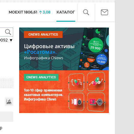
MOEXIT
1806,61
3,08
КАТАЛОГ
CNEWS ANALYTICS
9092
▼
Цифровые активы
«Росатома».
Инфографика CNews
CNEWS ANALYTICS
Топ-10 сфер применения
квантовых компьютеров.
Инфографика CNews
ор