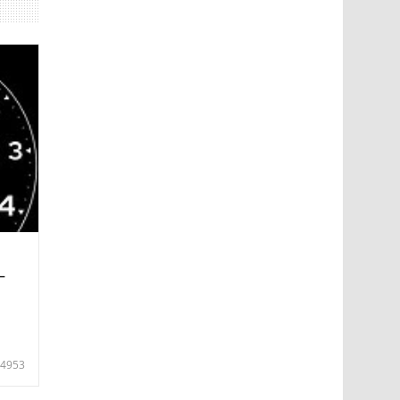
—
4953