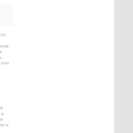
тся
ков,
а
ь
 или
ой
 и
ов
ли и