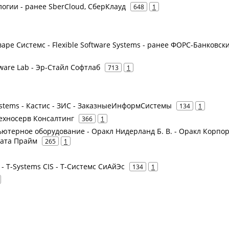
логии - ранее SberCloud, СберКлауд
648
1
варе Системс - Flexible Software Systems - ранее ФОРС-Банковск
ftware Lab - Эр-Стайл Софтлаб
713
1
Systems - Кастис - ЗИС - ЗаказныеИнформСистемы
134
1
Техносерв Консалтинг
366
1
пьютерное оборудование - Оракл Нидерланд Б. В. - Оракл Корп
Дата Прайм
265
1
 - T-Systems CIS - Т-Системс СиАйЭс
134
1