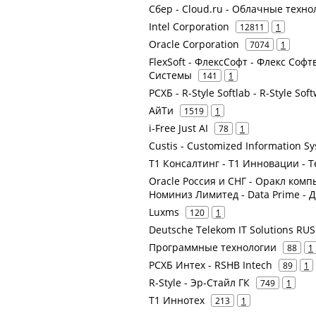
Сбер - Cloud.ru - Облачные техно
Intel Corporation
12811
1
Oracle Corporation
7074
1
FlexSoft - ФлексСофт - Флекс Софт
Системы
141
1
РСХБ - R-Style Softlab - R-Style So
АйТи
1519
1
i-Free Just AI
78
1
Custis - Customized Information 
Т1 Консалтинг - Т1 Инновации - 
Oracle Россия и СНГ - Оракл ком
Номиниз Лимитед - Data Prime - 
Luxms
120
1
Deutsche Telekom IT Solutions RUS
Программные технологии
88
1
РСХБ Интех - RSHB Intech
89
1
R-Style - Эр-Стайл ГК
749
1
Т1 Иннотех
213
1