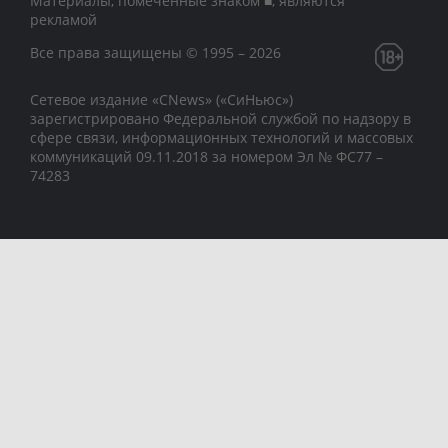
Материалы, помеченные знаком ■, являются
рекламой
Все права защищены © 1995 – 2026
Сетевое издание «CNews» («СиНьюс»)
зарегистрировано Федеральной службой по надзору в
сфере связи, информационных технологий и массовых
коммуникаций 09.11.2018 за номером Эл № ФС77 –
74283