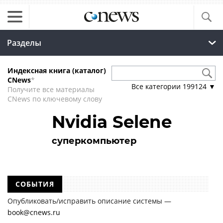
Разделы
Индексная книга (каталог)
CNews
*
Все категории
199124
▼
Получите все материалы
CNews по ключевому слову
Nvidia Selene
суперкомпьютер
СОБЫТИЯ
Опубликовать/исправить описание системы —
book@cnews.ru