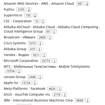
Amazon Web Services - AWS - Amazon Cloud
947
2
Fujitsu
2105
2
Supermicro
135
2
CSC - Corporation
72
1
Alibaba AliCloud - Alibaba Cloud - Alibaba Cloud Computing -
Cloud Intelligence Group
65
1
Broadcom - VMware
2609
1
Cisco Systems
5372
1
Alibaba Group
473
1
Yandex - Яндекс
9211
1
Microsoft Corporation
25773
1
МТС - Мобильные ТелеСистемы - Mobile TeleSystems
15754
1
Lenovo Group
2446
1
Apple Inc
13154
1
Meta Platforms - Facebook
4620
1
ASUS - AsusTek Computer Inc
2174
1
IBM - International Business Machines Corp
9699
1