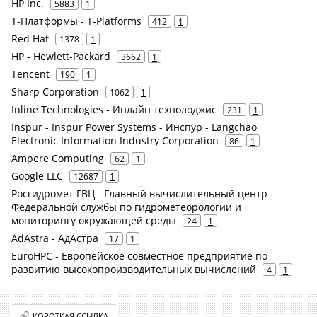
HP Inc.
5883
1
Т-Платформы - T-Platforms
412
1
Red Hat
1378
1
HP - Hewlett-Packard
3662
1
Tencent
190
1
Sharp Corporation
1062
1
Inline Technologies - Инлайн технолоджис
231
1
Inspur - Inspur Power Systems - Инспур - Langchao
Electronic Information Industry Corporation
86
1
Ampere Computing
62
1
Google LLC
12687
1
Росгидромет ГВЦ - Главный вычислительный центр
Федеральной службы по гидрометеорологии и
мониторингу окружающей среды
24
1
AdAstra - АдАстра
17
1
EuroHPC - Европейское совместное предприятие по
развитию высокопроизводительных вычислений
4
1
КОРОТКАЯ ССЫЛКА