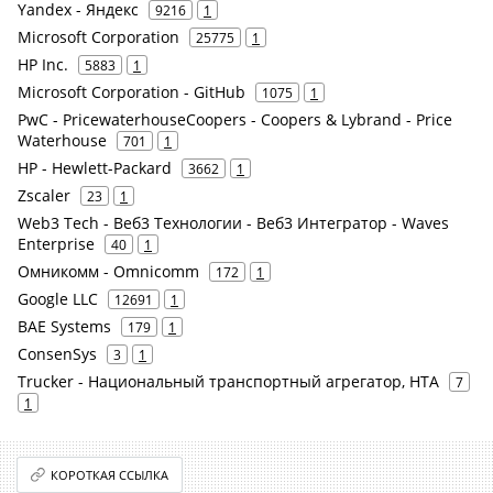
Yandex - Яндекс
9216
1
Microsoft Corporation
25775
1
HP Inc.
5883
1
Microsoft Corporation - GitHub
1075
1
PwC - PricewaterhouseCoopers - Coopers & Lybrand - Price
Waterhouse
701
1
HP - Hewlett-Packard
3662
1
Zscaler
23
1
Web3 Tech - Веб3 Технологии - Веб3 Интегратор - Waves
Enterprise
40
1
Омникомм - Omnicomm
172
1
Google LLC
12691
1
BAE Systems
179
1
ConsenSys
3
1
Trucker - Национальный транспортный агрегатор, НТА
7
1
КОРОТКАЯ ССЫЛКА