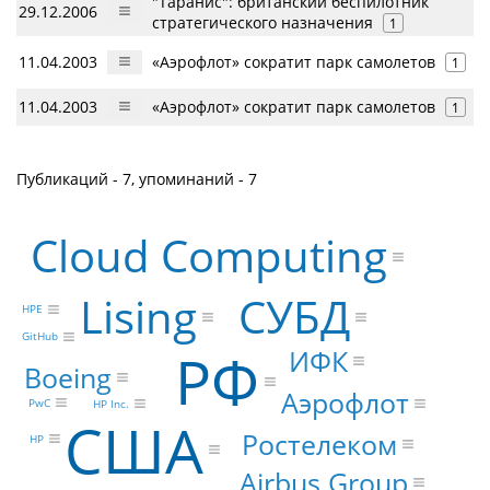
"Таранис": британский беспилотник
29.12.2006
стратегического назначения
1
11.04.2003
«Аэрофлот» сократит парк самолетов
1
11.04.2003
«Аэрофлот» сократит парк самолетов
1
Публикаций - 7, упоминаний - 7
Cloud Computing
СУБД
Lising
HPE
GitHub
РФ
ИФК
Boeing
Аэрофлот
PwC
HP Inc.
США
Ростелеком
HP
Airbus Group