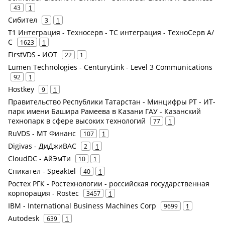
43
1
Сибител
3
1
Т1 Интеграция - Техносерв - ТС интеграция - ТехноСерв А/
С
1623
1
FirstVDS - ИОТ
22
1
Lumen Technologies - CenturyLink - Level 3 Communications
92
1
Hostkey
9
1
Правительство Республики Татарстан - Минцифры РТ - ИТ-
парк имени Башира Рамеева в Казани ГАУ - Казанский
технопарк в сфере высоких технологий
77
1
RuVDS - МТ Финанс
107
1
Digivas - ДиДжиВАС
2
1
CloudDC - АйЭмТи
10
1
Спикател - Speaktel
40
1
Ростех РГК - Ростехнологии - российская государственная
корпорация - Rostec
3457
1
IBM - International Business Machines Corp
9699
1
Autodesk
639
1