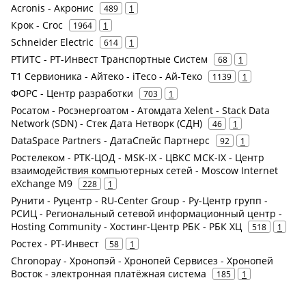
Acronis - Акронис
489
1
Крок - Croc
1964
1
Schneider Electric
614
1
РТИТС - РТ-Инвест Транспортные Систем
68
1
Т1 Сервионика - Айтеко - iTeco - Ай-Теко
1139
1
ФОРС - Центр разработки
703
1
Росатом - Росэнергоатом - Атомдата Xelent - Stack Data
Network (SDN) - Стек Дата Нетворк (СДН)
46
1
DataSpace Partners - ДатаСпейс Партнерс
92
1
Ростелеком - РТК-ЦОД - MSK-IX - ЦВКС МСК-IX - Центр
взаимодействия компьютерных сетей - Moscow Internet
eXchange M9
228
1
Рунити - Руцентр - RU-Center Group - Ру-Центр групп -
РСИЦ - Региональный сетевой информационный центр -
Hosting Community - Хостинг-Центр РБК - РБК ХЦ
518
1
Ростех - РТ-Инвест
58
1
Chronopay - Хронопэй - Хронопей Сервисез - Хронопей
Восток - электронная платёжная система
185
1