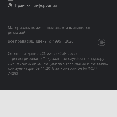
Правовая информация
Материалы, помеченные знаком ■, являются
рекламой
Все права защищены © 1995 – 2026
Сетевое издание «CNews» («СиНьюс»)
зарегистрировано Федеральной службой по надзору в
сфере связи, информационных технологий и массовых
коммуникаций 09.11.2018 за номером Эл № ФС77 –
74283