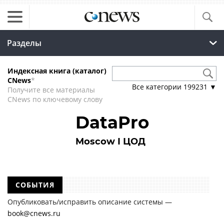
Разделы
Индексная книга (каталог)
CNews
*
Все категории
199231
▼
Получите все материалы
CNews по ключевому слову
DataPro
Moscow I ЦОД
СОБЫТИЯ
Опубликовать/исправить описание системы —
book@cnews.ru