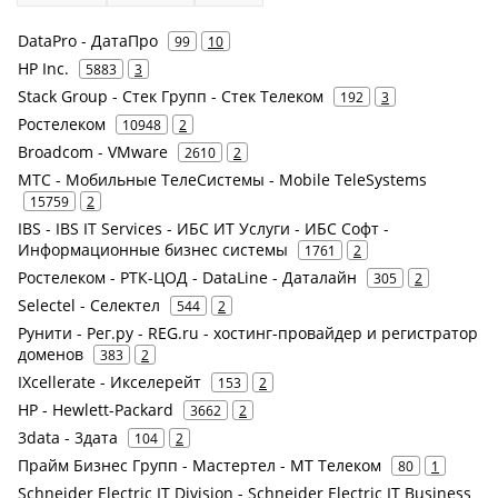
DataPro - ДатаПро
99
10
HP Inc.
5883
3
Stack Group - Стек Групп - Стек Телеком
192
3
Ростелеком
10948
2
Broadcom - VMware
2610
2
МТС - Мобильные ТелеСистемы - Mobile TeleSystems
15759
2
IBS - IBS IT Services - ИБС ИТ Услуги - ИБС Софт -
Информационные бизнес системы
1761
2
Ростелеком - РТК-ЦОД - DataLine - Даталайн
305
2
Selectel - Селектел
544
2
Рунити - Рег.ру - REG.ru - хостинг-провайдер и регистратор
доменов
383
2
IXcellerate - Икселерейт
153
2
HP - Hewlett-Packard
3662
2
3data - 3дата
104
2
Прайм Бизнес Групп - Мастертел - МТ Телеком
80
1
Schneider Electric IT Division - Schneider Electric IT Business