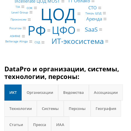
Т1 Облако
IXcellerate ЦОД MOS1
ЦОД
TIA
CTO
ОЭК
Level Group
Тверь ЦОД
Аренда
Проконсим
РФ
ЦФО
SaaS
Росатом
ASHRAE
ИТ-экосистема
Bellerage Alinga
СХД
DataPro и организации, системы,
технологии, персоны:
ИКТ
Организации
Ведомства
Ассоциации
Технологии
Системы
Персоны
География
Статьи
Пресса
ИАА