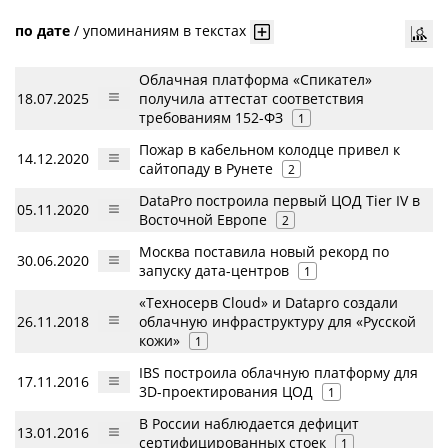
по дате
/
упоминаниям в текстах
Облачная платформа «Спикател»
18.07.2025
получила аттестат соответствия
требованиям 152-ФЗ
1
Пожар в кабельном колодце привел к
14.12.2020
сайтопаду в Рунете
2
DataPro построила первый ЦОД Tier IV в
05.11.2020
Восточной Европе
2
Москва поставила новый рекорд по
30.06.2020
запуску дата-центров
1
«Техносерв Cloud» и Datapro создали
26.11.2018
облачную инфраструктуру для «Русской
кожи»
1
IBS построила облачную платформу для
17.11.2016
3D-проектирования ЦОД
1
В России наблюдается дефицит
13.01.2016
сертифицированных стоек
1