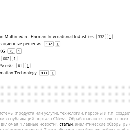
 Multimedia - Harman International Industries
332
1
новационные решения
132
1
 KG
75
1
337
1
 Ритейл
81
1
rmation Technology
933
1
темы (продукта или услуги), технологии, персоны и т.п. создае
рхива публикаций портала CNews. Обрабатываются тексты всех
, включая "Главные новости",
статьи
, аналитические обзоры рын
ртнёрских проектов). Таким образом, чем больше публикаций н