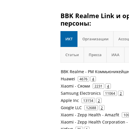
BBK Realme Link и 
персоны:
ИКТ
Организации
Ассо
Статьи
Пресса
ИАА
BBK Realme - РМ Коммьюникейш
Huawei
4676
4
Xiaomi - Сяоми
2231
4
Samsung Electronics
11064
2
Apple Inc
13154
2
Google LLC
12688
2
Xiaomi - Zepp Health - Amazfit
10
Xiaomi - Zepp Health Corporation 