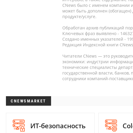
CNews было с именем компании и
может быть дополнен (обогащен)
продукте/услуге.
Обработан архив публикаций порт
Ключевых фраз выявлено - 146327
Создано именных указателей - 19
Редакция Индексной книги CNews
Читатели CNews — это руководит
экономики: индустрии информаци
технические специалисты депар
государственной власти, банков,
сотрудники компаний-поставщико
CNEWSMARKET
ИТ-безопасность
Col