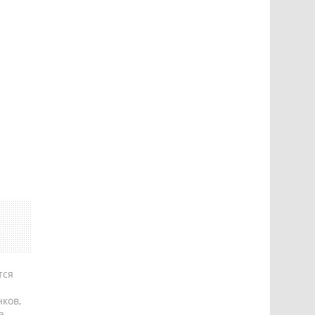
тся
ков,
а