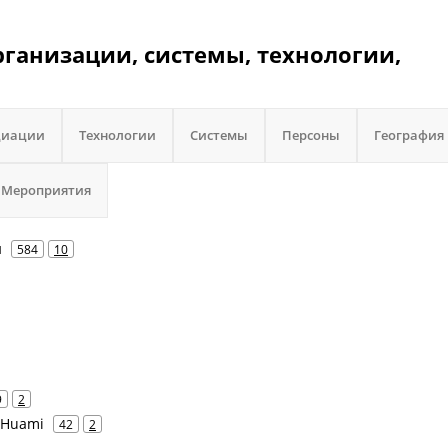
организации, системы, технологии,
циации
Технологии
Системы
Персоны
География
Мероприятия
н
584
10
9
2
- Huami
42
2