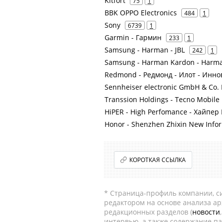
Kitfort
75
1
BBK OPPO Electronics
484
1
Sony
6739
1
Garmin - Гармин
233
1
Samsung - Harman - JBL
242
1
Samsung - Harman Kardon - Harman
Redmond - Редмонд - Илот - Ин
Sennheiser electronic GmbH & Co.
Transsion Holdings - Tecno Mobile
HiPER - High Perfomance - Хайпер
Honor - Shenzhen Zhixin New Info
КОРОТКАЯ ССЫЛКА
* Страница-профиль компании, сис
редактором на основе анализа а
редакционных разделов (
новости
интервью, а также содержание па