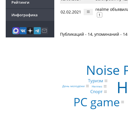
Рейтинги
realme объявила
02.02.2021
Инфографика
1
Публикаций - 14, упоминаний - 14
Noise 
Н
Туризм
День молодёжи
Hermes
Спорт
PC game