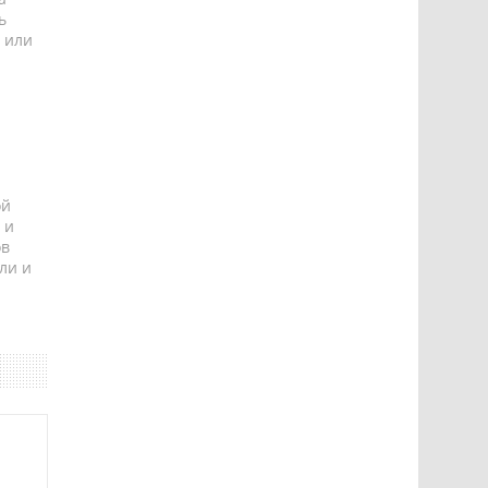
ь
 или
ой
 и
ов
ли и