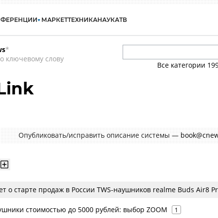
НФЕРЕНЦИИ
МАРКЕТ
ТЕХНИКА
НАУКА
ТВ
ws
*
о ключевому слову
Все категории
19
Link
Опубликовать/исправить описание системы —
book@cnew
т о старте продаж в России TWS-наушников realme Buds Air8 P
шники стоимостью до 5000 рублей: выбор ZOOM
1