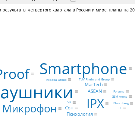
 результаты четвертого квартала в России и мире, планы на 20
Smartphone
Proof
TÜV Rheinland Group
Alibaba Group
аушники
MarTech
ASEAN
Fortune
GSM Arena
IPX
VK
Bloomberg
Микрофон
Сон
FT
Психология