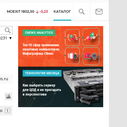
MOEXIT
1802,50
-0,23
КАТАЛОГ
CNEWS ANALYTICS
9231
▼
Топ-10 сфер применения
квантовых компьютеров.
Инфографика CNews
ТЕХНОЛОГИЯ МЕСЯЦА
s.ru
Как выбрать сервер
для ЦОД и не прогадать
в перспективе
ro
1