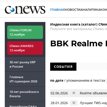
ГЛАВНАЯ
НОВОСТИ
АНАЛИТИКА
КО
Индексная книга (каталог) CNe
Получите все материалы CNews п
CNews FORUM
12 ноября
BBK Realme 
CNews AWARDS
12 ноября
30 лет рынку ERP
в России
СОБЫТИЯ
Главные
по дате
/
упоминаниям в текстах
ИТ-сценарии
2026
10 лет российского
02.06.2026
Realme объявляе
бэкапа
28.01.2026
Лучшие TWS-нау
Российские ПАКи