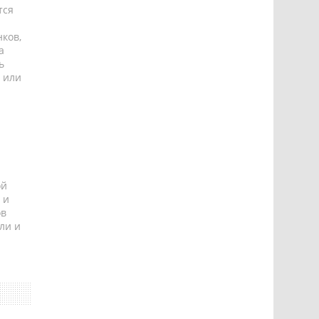
тся
ков,
а
ь
 или
ой
 и
ов
ли и