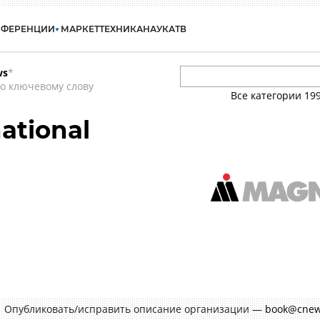
НФЕРЕНЦИИ
МАРКЕТ
ТЕХНИКА
НАУКА
ТВ
ws
*
о ключевому слову
Все категории
19
ational
Опубликовать/исправить описание организации —
book@cnew