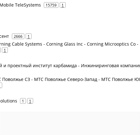
Mobile TeleSystems
15759
1
усент
2666
1
rning Cable Systems - Corning Glass Inc - Corning Microoptics Co -
1
й и проектный институт карбамида - Инжиниринговая компани
 Поволжье СЗ - МТС Поволжье Северо-Запад - МТС Поволжье ЮВ
1
olutions
1
1