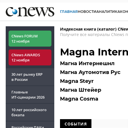
ГЛАВНАЯ
НОВОСТИ
АНАЛИТИКА
КО
Индексная книга (каталог) CNe
Получите все материалы CNews п
CNews FORUM
12 ноября
Magna Intern
CNews AWARDS
12 ноября
Магна Интернешнл
Магна Аутомотив Рус
30 лет рынку ERP
в России
Magna Steyr
Магна Штейер
Главные
ИТ-сценарии
2026
Magna Cosma
10 лет российского
бэкапа
СОБЫТИЯ
Российские ПАКи