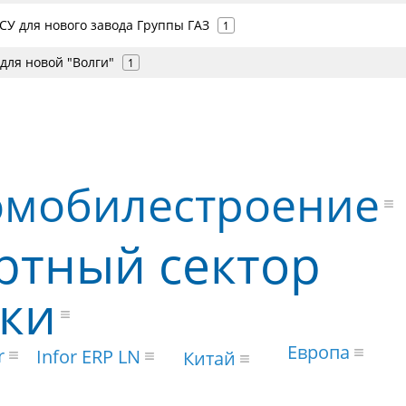
СУ для нового завода Группы ГАЗ
1
 для новой "Волги"
1
омобилестроение
ртный сектор
ки
Европа
r
Infor ERP LN
Китай