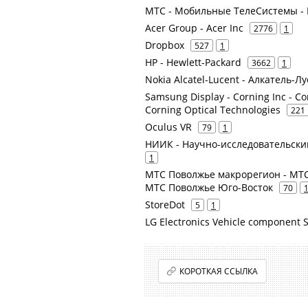
МТС - Мобильные ТелеСистемы - 
Acer Group - Acer Inc
2776
1
Dropbox
527
1
HP - Hewlett-Packard
3662
1
Nokia Alcatel-Lucent - Алкатель-Л
Samsung Display - Corning Inc - Co
Corning Optical Technologies
221
Oculus VR
79
1
НИИК - Научно-исследовательски
1
МТС Поволжье макрорегион - МТС
МТС Поволжье Юго-Восток
70
StoreDot
5
1
LG Electronics Vehicle component S
КОРОТКАЯ ССЫЛКА