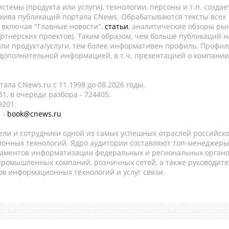
темы (продукта или услуги), технологии, персоны и т.п. создае
рхива публикаций портала CNews. Обрабатываются тексты всех
, включая "Главные новости",
статьи
, аналитические обзоры рын
ртнёрских проектов). Таким образом, чем больше публикаций н
ли продукта/услуги, тем более информативен профиль. Профил
 дополнительной информацией, в т.ч. презентацией о компании
ала CNews.ru c 11.1998 до 08.2026 годы.
1, в очереди разбора - 724405.
9201.
 -
book@cnews.ru
ели и сотрудники одной из самых успешных отраслей российск
онных технологий. Ядро аудитории составляют топ-менеджеры
таментов информатизации федеральных и региональных орган
 промышленных компаний, розничных сетей, а также руководите
в информационных технологий и услуг связи.