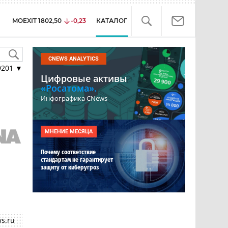
MOEXIT
1802,50
-0,23
КАТАЛОГ
CNEWS ANALYTICS
9201
▼
Цифровые активы
«Росатома».
Инфографика CNews
МНЕНИЕ МЕСЯЦА
Почему соответствие
стандартам не гарантирует
защиту от киберугроз
s.ru