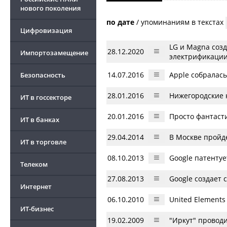
нового поколения
по дате
/
упоминаниям в текстах
Цифровизация
LG и Magna соз
28.12.2020
Импортозамещение
электрификации
14.07.2016
Apple собралась
Безопасность
28.01.2016
Нижегородские 
ИТ в госсекторе
20.01.2016
Просто фантасти
ИТ в банках
29.04.2014
В Москве пройд
ИТ в торговле
08.10.2013
Google патентуе
Телеком
27.08.2013
Google создает
Интернет
06.10.2010
United Element
ИТ-бизнес
19.02.2009
"Иркут" провод