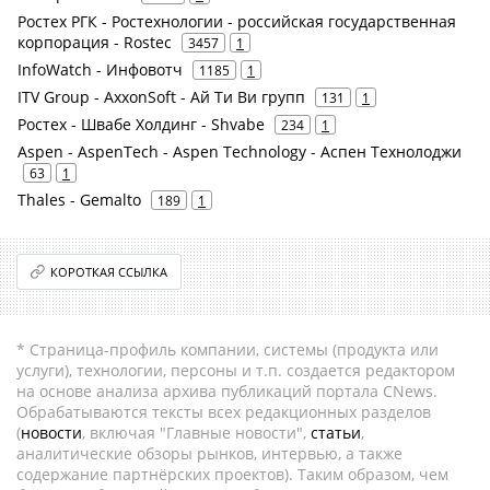
Ростех РГК - Ростехнологии - российская государственная
корпорация - Rostec
3457
1
InfoWatch - Инфовотч
1185
1
ITV Group - AxxonSoft - Ай Ти Ви групп
131
1
Ростех - Швабе Холдинг - Shvabe
234
1
Aspen - AspenTech - Aspen Technology - Аспен Технолоджи
63
1
Thales - Gemalto
189
1
КОРОТКАЯ ССЫЛКА
* Страница-профиль компании, системы (продукта или
услуги), технологии, персоны и т.п. создается редактором
на основе анализа архива публикаций портала CNews.
Обрабатываются тексты всех редакционных разделов
(
новости
, включая "Главные новости",
статьи
,
аналитические обзоры рынков, интервью, а также
содержание партнёрских проектов). Таким образом, чем