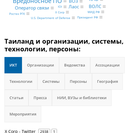
Вредоносное ПО
ВОЗ
ВОЛС
Лаос
IOI
Оператор связи
МИД РФ
X Corp
Ростех РГК
Президент РФ
U.S. Department of Defense
Таиланд и организации, системы,
технологии, персоны:
ИКТ
Организации
Ведомства
Ассоциации
Технологии
Системы
Персоны
География
Статьи
Пресса
НИИ, ВУЗы и библиотеки
Мероприятия
X Corp - Twitter
2938
1