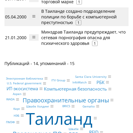
торговой марке
1
В Таиланде создано подразделение
05.04.2000
полиции по борьбе с компьютерной
преступностью
1
Минздрав Таиланда предупреждает, что
21.01.2000
сетевая порнография опасна для
психического здоровья
1
Публикаций - 14, упоминаний - 15
Santa Clara University
Электронная библиотека
ITV Group
РБК
InfoWatch
U.S. Federal government
ИТ-экосистема
Компьютерная безопасность
Aspen
Правоохранительные органы
WADA
BRICS
Швабе Холдинг
Gemalto
Kept
Таиланд
НЭБ
ПМЭФ
Швабе
RFID