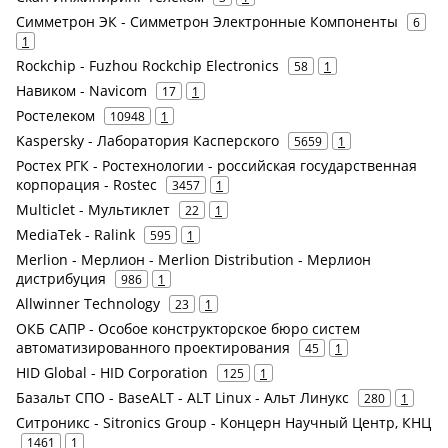
Симметрон ЭК - Симметрон Электронные Компоненты
6
1
Rockchip - Fuzhou Rockchip Electronics
58
1
Навиком - Navicom
17
1
Ростелеком
10948
1
Kaspersky - Лаборатория Касперского
5659
1
Ростех РГК - Ростехнологии - российская государственная
корпорация - Rostec
3457
1
Multiclet - Мультиклет
22
1
MediaTek - Ralink
595
1
Merlion - Мерлион - Merlion Distribution - Мерлион
дистрибуция
986
1
Allwinner Technology
23
1
ОКБ САПР - Особое конструкторское бюро систем
автоматизированного проектирования
45
1
HID Global - HID Corporation
125
1
Базальт СПО - BaseALT - ALT Linux - Альт Линукс
280
1
Ситроникс - Sitronics Group - Концерн Научный Центр, КНЦ
1461
1