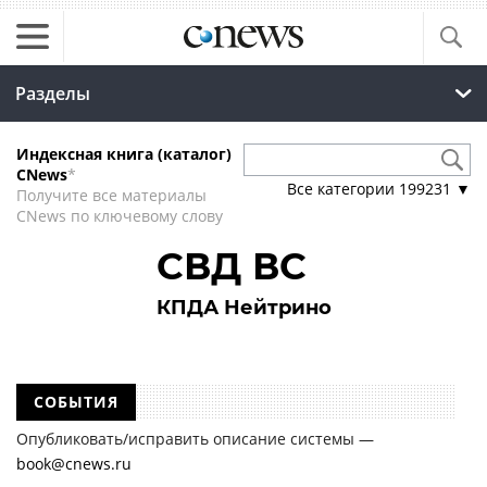
Разделы
Индексная книга (каталог)
CNews
*
Все категории
199231
▼
Получите все материалы
CNews по ключевому слову
СВД ВС
КПДА Нейтрино
СОБЫТИЯ
Опубликовать/исправить описание системы —
book@cnews.ru