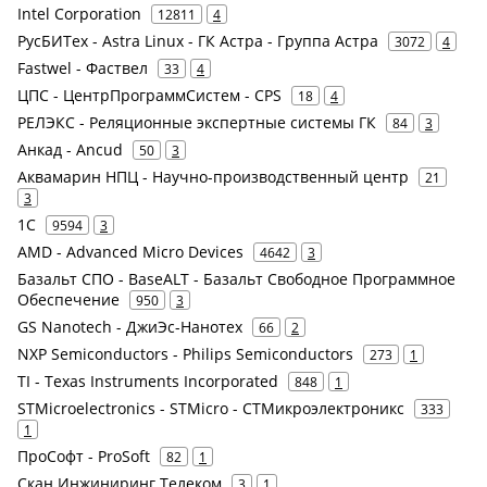
Intel Corporation
12811
4
РусБИТех - Astra Linux - ГК Астра - Группа Астра
3072
4
Fastwel - Фаствел
33
4
ЦПС - ЦентрПрограммСистем - CPS
18
4
РЕЛЭКС - Реляционные экспертные системы ГК
84
3
Анкад - Ancud
50
3
Аквамарин НПЦ - Научно-производственный центр
21
3
1С
9594
3
AMD - Advanced Micro Devices
4642
3
Базальт СПО - BaseALT - Базальт Свободное Программное
Обеспечение
950
3
GS Nanotech - ДжиЭс-Нанотех
66
2
NXP Semiconductors - Philips Semiconductors
273
1
TI - Texas Instruments Incorporated
848
1
STMicroelectronics - STMicro - СТМикроэлектроникс
333
1
ПроСофт - ProSoft
82
1
Скан Инжиниринг Телеком
3
1