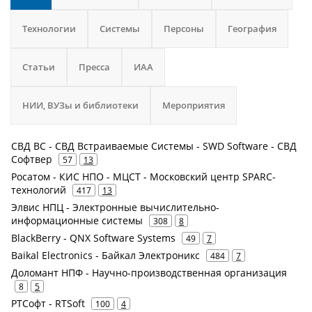
Технологии
Системы
Персоны
География
Статьи
Пресса
ИАА
НИИ, ВУЗы и библиотеки
Мероприятия
СВД ВС - СВД Встраиваемые Системы - SWD Software - СВД
Софтвер
57
13
Росатом - КИС НПО - МЦСТ - Московский центр SPARC-
технологий
417
13
Элвис НПЦ - Электронные вычислительно-
информационные системы
308
8
BlackBerry - QNX Software Systems
49
7
Baikal Electronics - Байкал Электроникс
484
7
Доломант НПФ - Научно-производственная организация
8
5
РТСофт - RTSoft
100
4