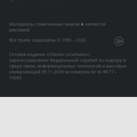
Материалы, помеченные знаком ■, являются
рекламой
Все права защищены © 1995 – 2026
Сетевое издание «CNews» («СиНьюс»)
зарегистрировано Федеральной службой по надзору в
сфере связи, информационных технологий и массовых
коммуникаций 09.11.2018 за номером Эл № ФС77 –
74283