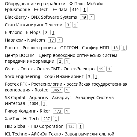
Оборудование и разработки - Ф-Плюс Мобайл -
Fplusmobile - F+ tech - F+ data
419
1
BlackBerry - QNX Software Systems
49
1
Скан Инжиниринг Телеком
3
1
Е-Флопс - E-Flops
8
1
Навиком - Navicom
17
1
Ростех - Росэлектроника - ОПТРОН - Сапфир НПП
18
1
Центр ВОСПИ - Центр волоконно-оптических систем
передачи информации
2
1
Ostec - Остек - Остек-СМТ - Остек-Электро
19
1
Sorb Engineering - Сорб Инжиниринг
3
1
Ростех РГК - Ростехнологии - российская государственная
корпорация - Rostec
3457
1
S8 Capital - Aquarius - Аквариус - Аквариус Системз
Интеграл
1084
1
Рикор Холдинг - Rikor
173
1
ХайТэк - Hi-Tech
237
1
HID Global - HID Corporation
125
1
ICL Techno - АйСиЭл Техно - Завод вычислительной