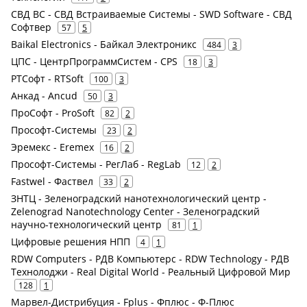
СВД ВС - СВД Встраиваемые Системы - SWD Software - СВД
Софтвер
57
5
Baikal Electronics - Байкал Электроникс
484
3
ЦПС - ЦентрПрограммСистем - CPS
18
3
РТСофт - RTSoft
100
3
Анкад - Ancud
50
3
ПроСофт - ProSoft
82
2
Прософт-Системы
23
2
Эремекс - Eremex
16
2
Прософт-Системы - РегЛаб - RegLab
12
2
Fastwel - Фаствел
33
2
ЗНТЦ - Зеленоградский нанотехнологический центр -
Zelenograd Nanotechnology Center - Зеленоградский
научно-технологический центр
81
1
Цифровые решения НПП
4
1
RDW Computers - РДВ Компьютерс - RDW Technology - РДВ
Технолоджи - Real Digital World - Реальный Цифровой Мир
128
1
Марвел-Дистрибуция - Fplus - Фплюс - Ф-Плюс