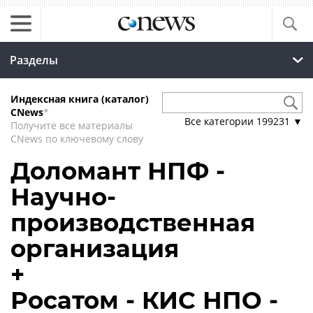
Разделы
Индексная книга (каталог)
CNews
*
Все категории
199231
▼
Получите все материалы
CNews по ключевому слову
Доломант НПФ -
Научно-
производственная
организация
+
Росатом - КИС НПО -