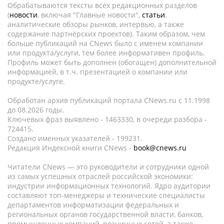
Обрабатываются тексты всех редакционных разделов
(
новости
, включая "Главные новости",
статьи
,
аналитические обзоры рынков, интервью, а также
содержание партнёрских проектов). Таким образом, чем
больше публикаций на CNews было с именем компании
или продукта/услуги, тем более информативен профиль.
Профиль может быть дополнен (обогащен) дополнительной
информацией, в т.ч. презентацией о компании или
продукте/услуге.
Обработан архив публикаций портала CNews.ru c 11.1998
до 08.2026 годы.
Ключевых фраз выявлено - 1463330, в очереди разбора -
724415.
Создано именных указателей - 199231.
Редакция Индексной книги CNews -
book@cnews.ru
Читатели CNews — это руководители и сотрудники одной
из самых успешных отраслей российской экономики:
индустрии информационных технологий. Ядро аудитории
составляют топ-менеджеры и технические специалисты
департаментов информатизации федеральных и
региональных органов государственной власти, банков,
промышленных компаний, розничных сетей, а также